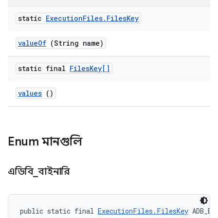
static
Execution
Files
.
Files
Key
value
Of
(String name)
static final
Files
Key[]
values
()
Enum মানগুলি
এডিবি
_
বাইনারি
public static final 
ExecutionFiles.FilesKey
 ADB_BI