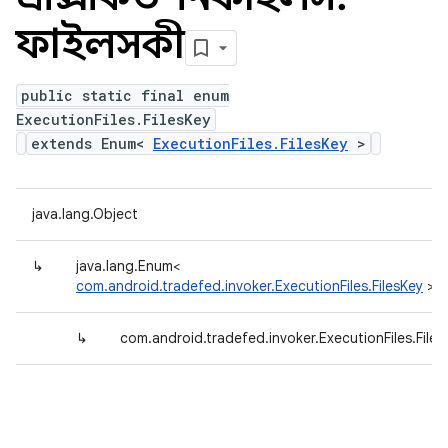
ফাইলসকী
public static final enum
ExecutionFiles.FilesKey
extends Enum<
ExecutionFiles.FilesKey
>
java.lang.Object
↳
java.lang.Enum<
com.android.tradefed.invoker.ExecutionFiles.FilesKey
>
↳
com.android.tradefed.invoker.ExecutionFiles.Files