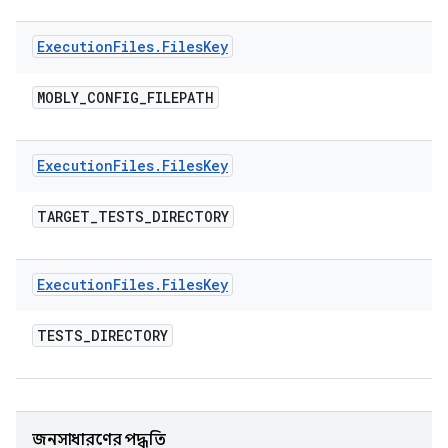
Execution
Files
.
Files
Key
MOBLY
_
CONFIG
_
FILEPATH
Execution
Files
.
Files
Key
TARGET
_
TESTS
_
DIRECTORY
Execution
Files
.
Files
Key
TESTS
_
DIRECTORY
জনসাধারণের পদ্ধতি