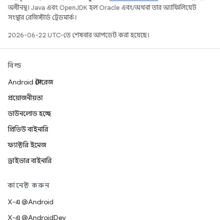
অধীনস্থ। Java এবং OpenJDK হল Oracle এবং/অথবা তার অ্যাফিলিয়েট
সংস্থার রেজিস্টার্ড ট্রেডমার্ক।
2026-06-22 UTC-তে শেষবার আপডেট করা হয়েছে।
বিল্ড
Android স্টোরেজ
প্রয়োজনীয়তা
ডাউনলোড হচ্ছে
প্রিভিউ বাইনারি
ফ্যাক্টরি ইমেজ
ড্রাইভার বাইনারি
কানেক্ট করুন
X-এ @Android
X-এ @AndroidDev