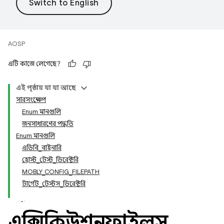
AOSP
এটি কাজে লেগেছে?
এই পৃষ্ঠায় যা যা আছে
সারসংক্ষেপ
Enum মানগুলি
জনসাধারণের পদ্ধতি
Enum মানগুলি
এডিবি_বাইনারি
হোস্ট_টেস্ট_ডিরেক্টরি
MOBLY_CONFIG_FILEPATH
টার্গেট_টেস্টস_ডিরেক্টরি
এক্সিকিউশনফাইলস
.