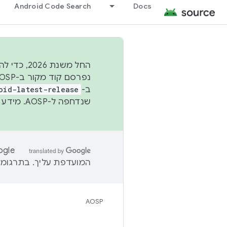
Android Code Search
Docs
החל משנת
ב-
oid-latest-release
שנדחפה ל-AOSP. מידע נוסף זמין במאמר
המועדפת עליך. בתרגומים
AOSP