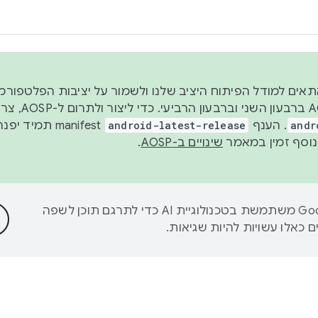
 2026, כדי להתאים למודל הפיתוח היציב שלנו ולשמור על יציבות הפלט
נפרסם קוד מקור ב-AOSP 
andr
. הענף
android-latest-release
manifest תמי
שינויים ב-AOSP
.
‫Google משתמשת בטכנולוגיית AI כדי לתרגם תוכן לשפה
 כאלו עשויות להיות שגיאות.