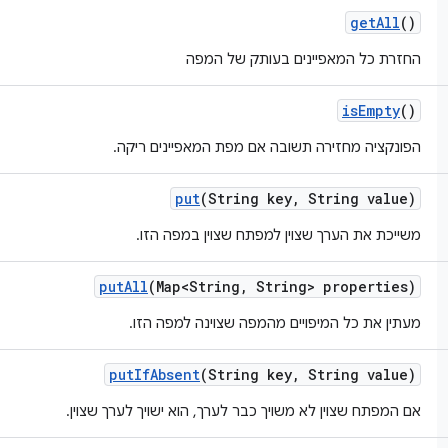
get
All
()
החזרת כל המאפיינים בעותק של המפה
is
Empty
()
הפונקציה מחזירה תשובה אם מפת המאפיינים ריקה.
put
(String key
,
String value)
משייכת את הערך שצוין למפתח שצוין במפה הזו.
put
All
(Map<String
,
String> properties)
מעתין את כל המיפויים מהמפה שצוינה למפה הזו.
put
If
Absent
(String key
,
String value)
אם המפתח שצוין לא משויך כבר לערך, הוא ישויך לערך שצוין.