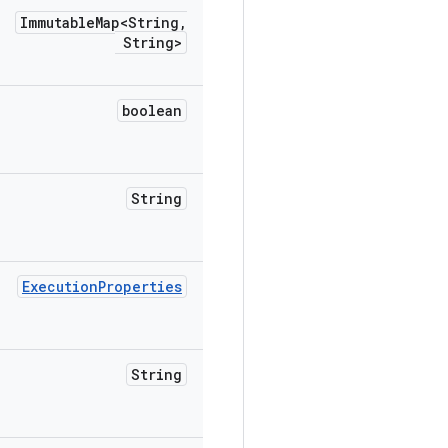
Immutable
Map<String
,
String>
boolean
String
Execution
Properties
String