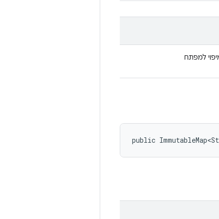
יפוי למפתח
public ImmutableMap<St