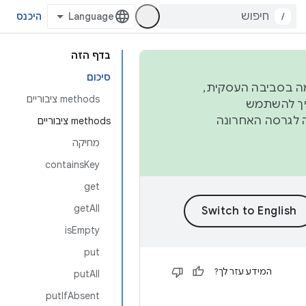
/
היכנס
בדף הזה
סיכום
פורמה בסביבה העסקית,
‫methods ציבוריים
ברבעון השני וברבעון הרביעי. כדי ליצור ולתרום ל-AOSP, צריך להשתמש
ד יפנה לגרסה האחרונה
‫methods ציבוריים
מחיקה
containsKey
get
getAll
isEmpty
put
המידע עזר לך?
putAll
putIfAbsent