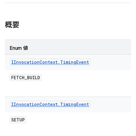
概要
Enum 値
IInvocation
Context
.
Timing
Event
FETCH
_
BUILD
IInvocation
Context
.
Timing
Event
SETUP