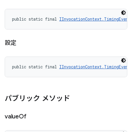
public static final 
IInvocationContext.TimingEvent
設定
public static final 
IInvocationContext.TimingEvent
パブリック メソッド
value
Of