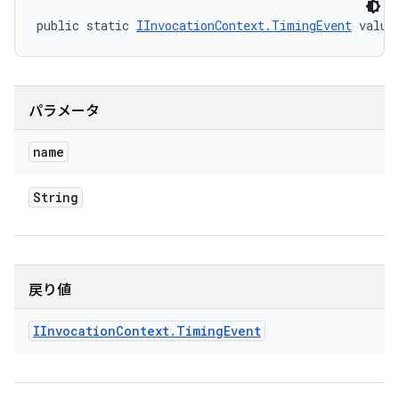
public static 
IInvocationContext.TimingEvent
 value
パラメータ
name
String
戻り値
IInvocation
Context
.
Timing
Event