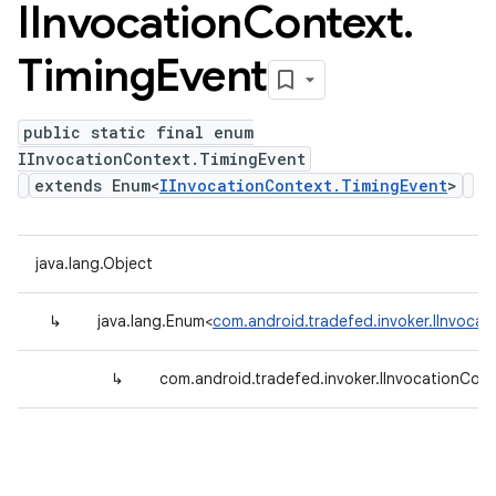
IInvocation
Context
.
Timing
Event
public static final enum
IInvocationContext.TimingEvent
extends Enum<
IInvocationContext.TimingEvent
>
java.lang.Object
↳
java.lang.Enum<
com.android.tradefed.invoker.IInvocat
↳
com.android.tradefed.invoker.IInvocationCon