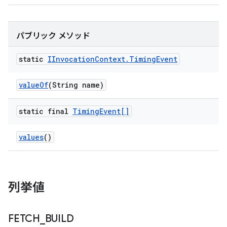
パブリック メソッド
static
IInvocation
Context
.
Timing
Event
value
Of
(String name)
static final
Timing
Event[]
values
()
列挙値
FETCH
_
BUILD