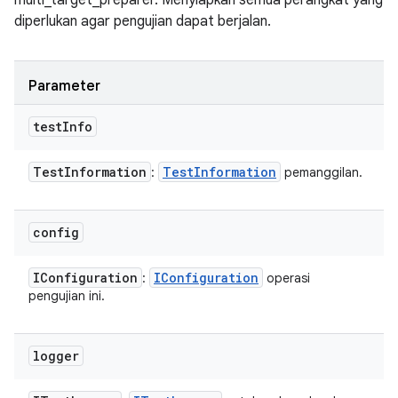
multi_target_preparer. Menyiapkan semua perangkat yang
diperlukan agar pengujian dapat berjalan.
Parameter
test
Info
Test
Information
Test
Information
:
pemanggilan.
config
IConfiguration
IConfiguration
:
operasi
pengujian ini.
logger