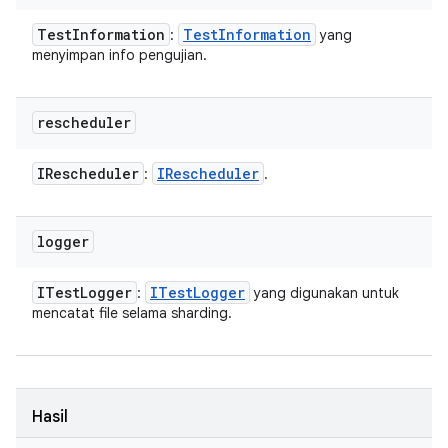
Test
Information
Test
Information
:
yang
menyimpan info pengujian.
rescheduler
IRescheduler
IRescheduler
:
.
logger
ITest
Logger
ITest
Logger
:
yang digunakan untuk
mencatat file selama sharding.
Hasil