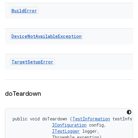
Build
Error
Device
Not
Available
Exception
Target
Setup
Error
do
Teardown
public void doTeardown (
TestInformation
 testInfo, 

IConfiguration
 config, 

ITestLogger
 logger, 

                Throwable exception)