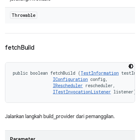
Throwable
fetch
Build
public boolean fetchBuild (
TestInformation
 testInfo
IConfiguration
 config, 

IRescheduler
 rescheduler, 

ITestInvocationListener
 listener)
Jalankan langkah build_provider dari pemanggilan.
Parameter