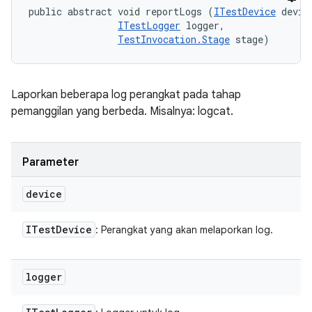
public abstract void reportLogs (
ITestDevice
 device
ITestLogger
 logger, 

TestInvocation.Stage
 stage)
Laporkan beberapa log perangkat pada tahap
pemanggilan yang berbeda. Misalnya: logcat.
Parameter
device
ITest
Device
: Perangkat yang akan melaporkan log.
logger