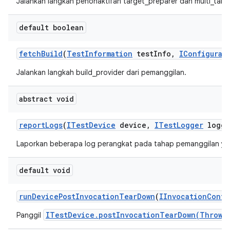
Jalankan langkah penonaktifan target_preparer dan multi_targ
default boolean
fetch
Build
(
Test
Information
test
Info
,
IConfigurat
Jalankan langkah build_provider dari pemanggilan.
abstract void
report
Logs
(
ITest
Device
device
,
ITest
Logger
logge
Laporkan beberapa log perangkat pada tahap pemanggilan ya
default void
run
Device
Post
Invocation
Tear
Down
(
IInvocation
Conte
ITestDevice.postInvocationTearDown(Throwa
Panggil