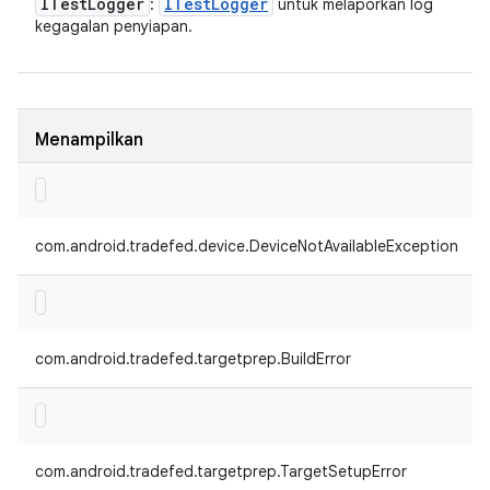
ITest
Logger
ITest
Logger
:
untuk melaporkan log
kegagalan penyiapan.
Menampilkan
com.android.tradefed.device.DeviceNotAvailableException
com.android.tradefed.targetprep.BuildError
com.android.tradefed.targetprep.TargetSetupError