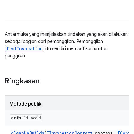
Antarmuka yang menjelaskan tindakan yang akan dilakukan
sebagai bagian dari pemanggilan. Pemanggilan
TestInvocation
itu sendiri memastikan urutan
panggilan.
Ringkasan
Metode publik
default void
clean
Up
Builds
(
IInvocation
Context
context
,
IConfi