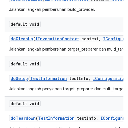
Jalankan langkah pembersihan build_provider.
default void
do
Clean
Up
(
IInvocation
Context
context
,
IConfigura
Jalankan langkah pembersihan target_preparer dan multi_targe
default void
do
Setup
(
Test
Information
test
Info
,
IConfiguration
Jalankan langkah penyiapan target_preparer dan multi_target_
default void
do
Teardown
(
Test
Information
test
Info
,
IConfigurat