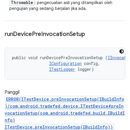
Throwable
: pengecualian asli yang ditampilkan oleh
pengujian yang sedang berjalan jika ada.
run
Device
Pre
Invocation
Setup
public void runDevicePreInvocationSetup (
IInvocati
IConfiguration
 config, 

ITestLogger
 logger)
Panggil
ERROR(ITestDevice.preInvocationSetup(IBuildInfo
)/com.android.tradefed.device.ITestDevice#preIn
vocationSetup(com.android.tradefed.build.IBuildI
nfo)
ITestDevice.preInvocationSetup(IBuildInfo))