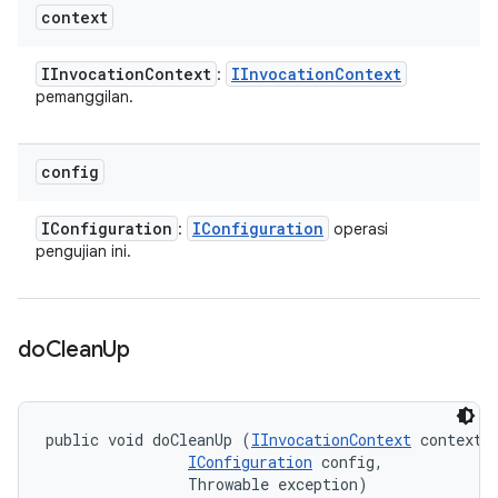
context
IInvocation
Context
IInvocation
Context
:
pemanggilan.
config
IConfiguration
IConfiguration
:
operasi
pengujian ini.
do
Clean
Up
public void doCleanUp (
IInvocationContext
 context, 
IConfiguration
 config, 

                Throwable exception)