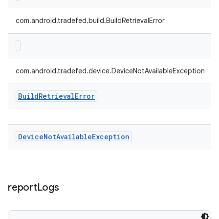
com.android.tradefed.build.BuildRetrievalError
com.android.tradefed.device.DeviceNotAvailableException
Build
Retrieval
Error
Device
Not
Available
Exception
report
Logs