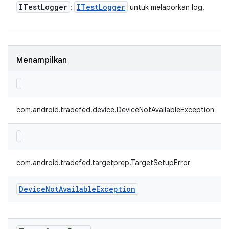
ITest
Logger
ITest
Logger
:
untuk melaporkan log.
Menampilkan
com.android.tradefed.device.DeviceNotAvailableException
com.android.tradefed.targetprep.TargetSetupError
Device
Not
Available
Exception