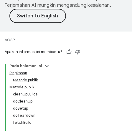
Terjemahan AI mungkin mengandung kesalahan.
AOSP
Apakah informasi ini membantu?
Pada halaman ini
Ringkasan
Metode publik
Metode publik
cleanUpBuilds
doCleanUp
doSetup
doTeardown
fetchBuild