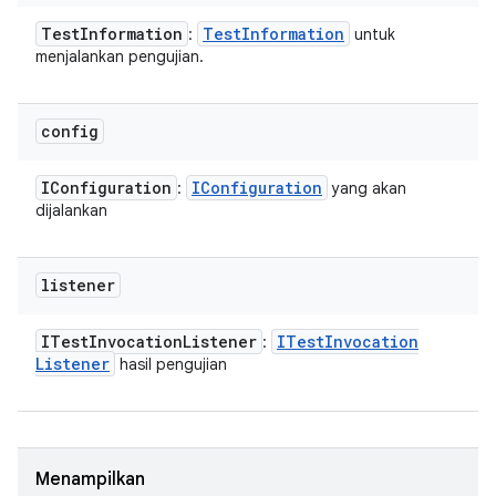
Test
Information
Test
Information
:
untuk
menjalankan pengujian.
config
IConfiguration
IConfiguration
:
yang akan
dijalankan
listener
ITest
Invocation
Listener
ITest
Invocation
:
Listener
hasil pengujian
Menampilkan