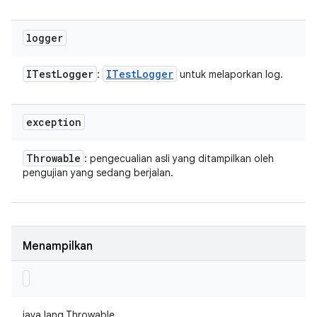
logger
ITest
Logger
ITest
Logger
:
untuk melaporkan log.
exception
Throwable
: pengecualian asli yang ditampilkan oleh
pengujian yang sedang berjalan.
Menampilkan
java.lang.Throwable