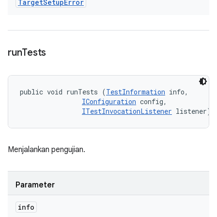
Target
Setup
Error
run
Tests
public void runTests (
TestInformation
 info, 

IConfiguration
 config, 

ITestInvocationListener
 listener)
Menjalankan pengujian.
Parameter
info