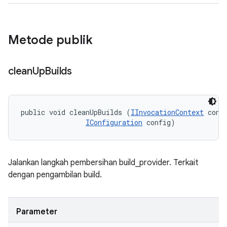
Metode publik
clean
Up
Builds
public void cleanUpBuilds (
IInvocationContext
 conte
IConfiguration
 config)
Jalankan langkah pembersihan build_provider. Terkait
dengan pengambilan build.
Parameter