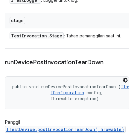
ITest
Logger
: Logger untuk log.
stage
Test
Invocation
.
Stage
: Tahap pemanggilan saat ini.
run
Device
Post
Invocation
Tear
Down
public void runDevicePostInvocationTearDown (
IInvo
IConfiguration
 config, 

                Throwable exception)
Panggil
ITestDevice.postInvocationTearDown(Throwable)