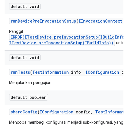
default void
run
Device
Pre
Invocation
Setup
(
IInvocation
Context
co
Panggil
ERROR(ITestDevice.preInvocationSetup(IBuildInfo)
ITestDevice.preInvocationSetup(IBuildInfo))
untuk 
default void
run
Tests
(
Test
Information
info
,
IConfiguration
con
Menjalankan pengujian.
default boolean
shard
Config
(
IConfiguration
config
,
Test
Informati
Mencoba membagi konfigurasi menjadi sub-konfigurasi, yang aka