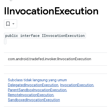
IInvocation
Execution
public interface IInvocationExecution
com.android.tradefed.invoker.IInvocationExecution
Subclass tidak langsung yang umum
DelegatedInvocationExecution
,
InvocationExecution
,
ParentSandboxInvocationExecution
,
RemoteInvocationExecution
,
SandboxedInvocationExecution