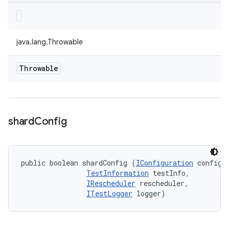
java.lang.Throwable
Throwable
shard
Config
public boolean shardConfig (
IConfiguration
 config, 
TestInformation
 testInfo, 

IRescheduler
 rescheduler, 

ITestLogger
 logger)