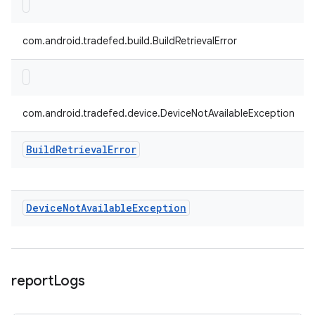
com.android.tradefed.build.BuildRetrievalError
com.android.tradefed.device.DeviceNotAvailableException
Build
Retrieval
Error
Device
Not
Available
Exception
report
Logs