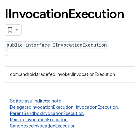
IInvocation
Execution
public interface IInvocationExecution
com.android.tradefed.invoker.IInvocationExecution
Sottoclassi indirette note
DelegatedInvocationExecution
,
InvocationExecution
,
ParentSandboxInvocationExecution
,
RemoteInvocationExecution
,
SandboxedInvocationExecution