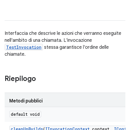
Interfaccia che descrive le azioni che verranno eseguite
nell'ambito di una chiamata. L'invocazione
TestInvocation
stessa garantisce l'ordine delle
chiamate.
Riepilogo
Metodi pubblici
default void
clean
Up
Builds
(
IInvocation
Context
context
,
IConfi