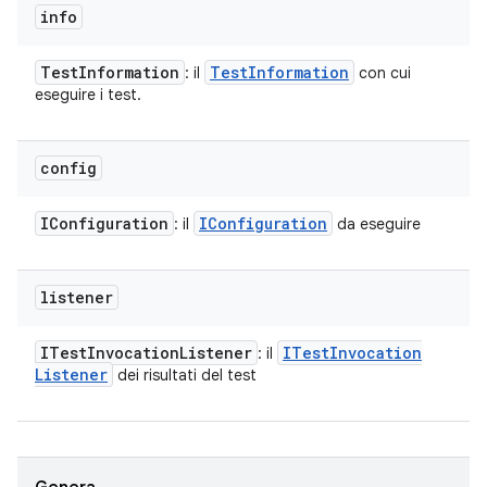
info
Test
Information
Test
Information
: il
con cui
eseguire i test.
config
IConfiguration
IConfiguration
: il
da eseguire
listener
ITest
Invocation
Listener
ITest
Invocation
: il
Listener
dei risultati del test