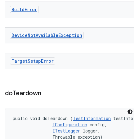
Build
Error
Device
Not
Available
Exception
Target
Setup
Error
do
Teardown
public void doTeardown (
TestInformation
 testInfo, 

IConfiguration
 config, 

ITestLogger
 logger, 

                Throwable exception)