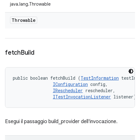
java.lang.Throwable
Throwable
fetch
Build
public boolean fetchBuild (
TestInformation
 testInfo
IConfiguration
 config, 

IRescheduler
 rescheduler, 

ITestInvocationListener
 listener)
Esegui il passaggio build_provider dell'invocazione.