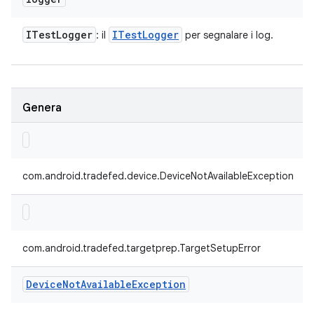
ITest
Logger
ITest
Logger
: il
per segnalare i log.
Genera
com.android.tradefed.device.DeviceNotAvailableException
com.android.tradefed.targetprep.TargetSetupError
Device
Not
Available
Exception