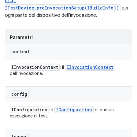
nfo)
ITestDevice.preInvocationSetup(IBuildInfo))
per
ogni parte del dispositivo dell'invocazione.
Parametri
context
IInvocation
Context
IInvocation
Context
: il
dell'invocazione.
config
IConfiguration
IConfiguration
: il
di questa
esecuzione di test.
logger