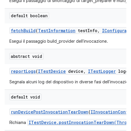
Esegui il passaggio di smontaggio di target_preparer e multi_t
default boolean
fetch
Build
(
Test
Information
test
Info
,
IConfigurat
Esegui il passaggio build_provider dell'invocazione.
abstract void
report
Logs
(
ITest
Device
device
,
ITest
Logger
logge
Segnala alcuni log del dispositivo in diverse fasi dell'invocazion
default void
run
Device
Post
Invocation
Tear
Down
(
IInvocation
Conte
ITestDevice.postInvocationTearDown(Throw
Richiama