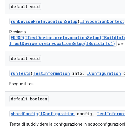
default void
run
Device
Pre
Invocation
Setup
(
IInvocation
Context
co
Richiama
ERROR(ITestDevice.preInvocationSetup(IBuildInfo)
ITestDevice.preInvocationSetup(IBuildInfo))
per ogn
default void
run
Tests
(
Test
Information
info
,
IConfiguration
con
Esegue il test.
default boolean
shard
Config
(
IConfiguration
config
,
Test
Informati
Tenta di suddividere la configurazione in sottoconfigurazioni da