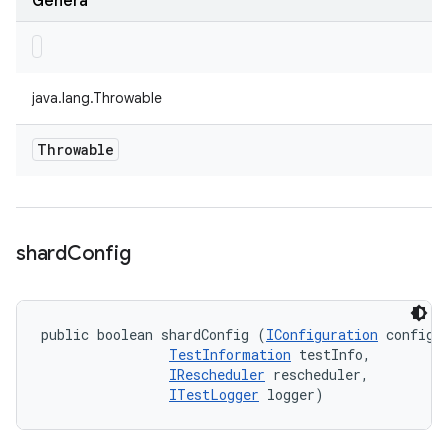
Genera
java.lang.Throwable
Throwable
shard
Config
public boolean shardConfig (
IConfiguration
 config, 
TestInformation
 testInfo, 

IRescheduler
 rescheduler, 

ITestLogger
 logger)