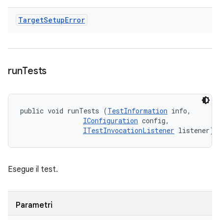
Target
Setup
Error
run
Tests
public void runTests (
TestInformation
 info, 

IConfiguration
 config, 

ITestInvocationListener
 listener)
Esegue il test.
Parametri