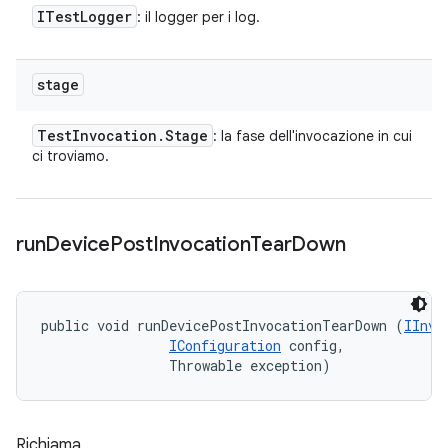
ITest
Logger
: il logger per i log.
stage
Test
Invocation
.
Stage
: la fase dell'invocazione in cui
ci troviamo.
run
Device
Post
Invocation
Tear
Down
public void runDevicePostInvocationTearDown (
IInvo
IConfiguration
 config, 

                Throwable exception)
Richiama