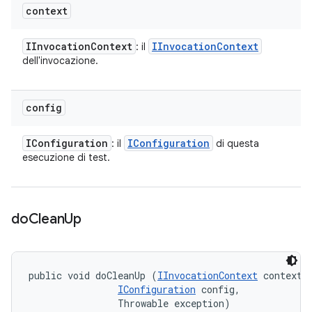
context
IInvocation
Context
IInvocation
Context
: il
dell'invocazione.
config
IConfiguration
IConfiguration
: il
di questa
esecuzione di test.
do
Clean
Up
public void doCleanUp (
IInvocationContext
 context, 
IConfiguration
 config, 

                Throwable exception)