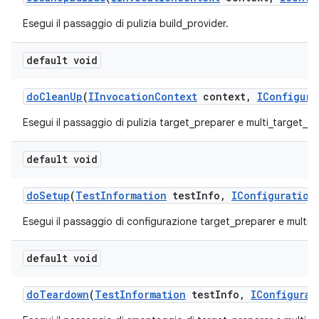
Esegui il passaggio di pulizia build_provider.
default void
do
Clean
Up
(
IInvocation
Context
context
,
IConfigura
Esegui il passaggio di pulizia target_preparer e multi_target_pr
default void
do
Setup
(
Test
Information
test
Info
,
IConfiguration
Esegui il passaggio di configurazione target_preparer e multi_
default void
do
Teardown
(
Test
Information
test
Info
,
IConfigurat