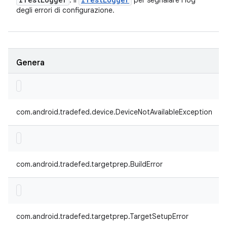
: il
per segnalare i log
degli errori di configurazione.
Genera
com.android.tradefed.device.DeviceNotAvailableException
com.android.tradefed.targetprep.BuildError
com.android.tradefed.targetprep.TargetSetupError