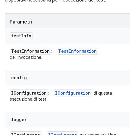
dispositivi necessaria per l'esecuzione del test.
Parametri
test
Info
Test
Information
Test
Information
: il
dell'invocazione.
config
IConfiguration
IConfiguration
: il
di questa
esecuzione di test.
logger
ITest
Logger
ITest
Logger