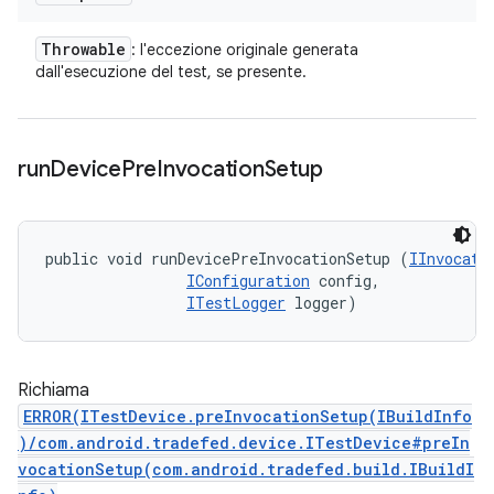
Throwable
: l'eccezione originale generata
dall'esecuzione del test, se presente.
run
Device
Pre
Invocation
Setup
public void runDevicePreInvocationSetup (
IInvocati
IConfiguration
 config, 

ITestLogger
 logger)
Richiama
ERROR(ITestDevice.preInvocationSetup(IBuildInfo
)/com.android.tradefed.device.ITestDevice#preIn
vocationSetup(com.android.tradefed.build.IBuildI