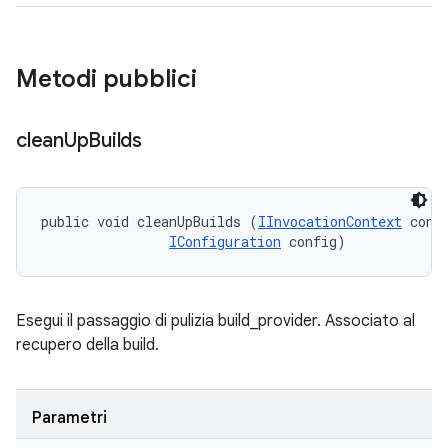
Metodi pubblici
clean
Up
Builds
public void cleanUpBuilds (
IInvocationContext
 conte
IConfiguration
 config)
Esegui il passaggio di pulizia build_provider. Associato al
recupero della build.
Parametri