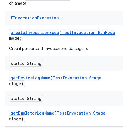
chiamata.
IInvocation
Execution
create
Invocation
Exec
(
Test
Invocation
.
Run
Mode
mode)
Crea il percorso di invocazione da seguire.
static String
get
Device
Log
Name
(
Test
Invocation
.
Stage
stage)
static String
get
Emulator
Log
Name
(
Test
Invocation
.
Stage
stage)