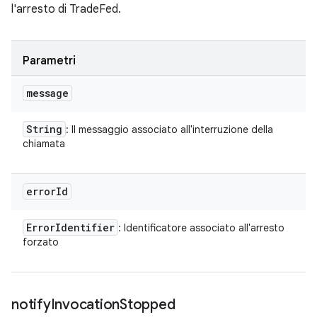
l'arresto di TradeFed.
Parametri
message
String
: Il messaggio associato all'interruzione della
chiamata
error
Id
Error
Identifier
: Identificatore associato all'arresto
forzato
notify
Invocation
Stopped