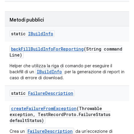
Metodi pubblici
static
IBuild
Info
back
Fill
Build
Info
For
Reporting
(String command
Line)
Helper che utilizza la riga di comando per eseguire il
IBuildInfo
backfill di un
per la generazione di report in
caso di errore di download.
static
Failure
Description
create
Failure
From
Exception
(Throwable
exception
,
Test
Record
Proto
.
Failure
Status
default
Status)
FailureDescription
Crea un
da un'eccezione di