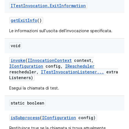
ITest
Invocation
.
Exit
Information
get
Exit
Info
()
Le informazioni sull'uscita dell'invocazione specificata.
void
invoke
(
IInvocation
Context
context
,
IConfiguration
config
,
IRescheduler
rescheduler
,
ITest
Invocation
Listener
.
.
.
extra
Listeners)
Esegui la chiamata di test.
static boolean
is
Subprocess
(
IConfiguration
config)
Restituisce true se la chiamata si trova attualmente