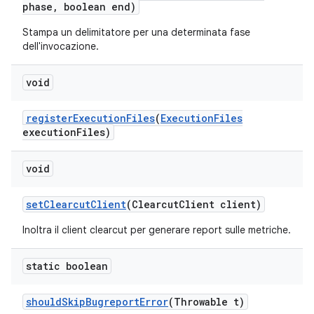
phase
,
boolean end)
Stampa un delimitatore per una determinata fase
dell'invocazione.
void
register
Execution
Files
(
Execution
Files
execution
Files)
void
set
Clearcut
Client
(Clearcut
Client client)
Inoltra il client clearcut per generare report sulle metriche.
static boolean
should
Skip
Bugreport
Error
(Throwable t)