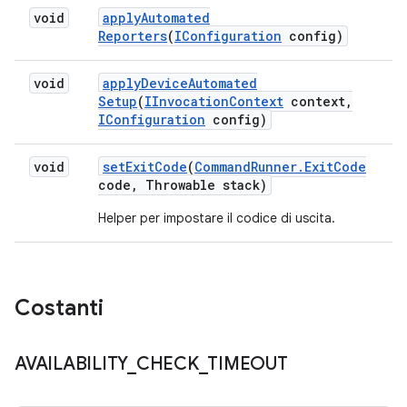
void
apply
Automated
Reporters
(
IConfiguration
config)
void
apply
Device
Automated
Setup
(
IInvocation
Context
context
,
IConfiguration
config)
void
set
Exit
Code
(
Command
Runner
.
Exit
Code
code
,
Throwable stack)
Helper per impostare il codice di uscita.
Costanti
AVAILABILITY
_
CHECK
_
TIMEOUT