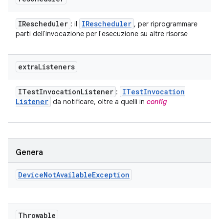
IRescheduler
IRescheduler
: il
, per riprogrammare
parti dell'invocazione per l'esecuzione su altre risorse
extra
Listeners
ITest
Invocation
Listener
ITest
Invocation
:
Listener
da notificare, oltre a quelli in
config
Genera
Device
Not
Available
Exception
Throwable