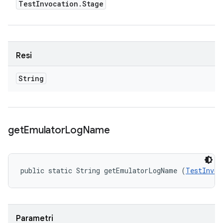
Test
Invocation
.
Stage
Resi
String
get
Emulator
Log
Name
public static String getEmulatorLogName (
TestInvoc
Parametri