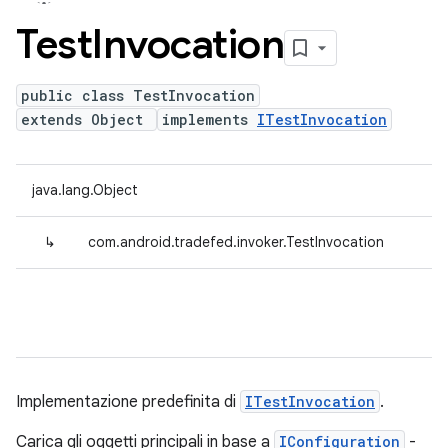
Test
Invocation
public class TestInvocation
extends Object
implements
ITestInvocation
java.lang.Object
↳
com.android.tradefed.invoker.TestInvocation
Implementazione predefinita di
ITestInvocation
.
Carica gli oggetti principali in base a
IConfiguration
-