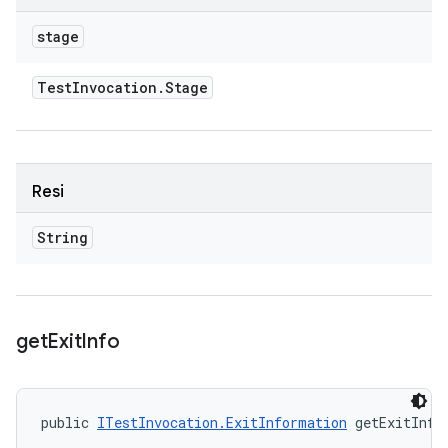
stage
Test
Invocation
.
Stage
Resi
String
get
Exit
Info
public 
ITestInvocation.ExitInformation
 getExitInfo