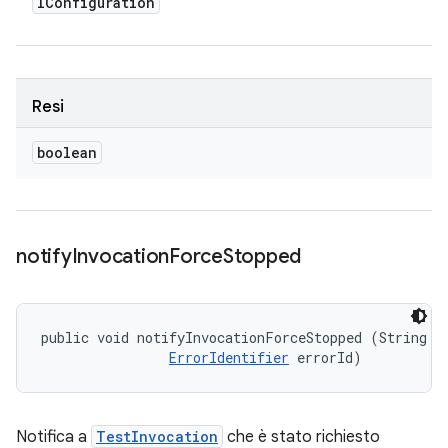
IConfiguration
Resi
boolean
notify
Invocation
Force
Stopped
public void notifyInvocationForceStopped (String me
ErrorIdentifier
 errorId)
Notifica a
TestInvocation
che è stato richiesto