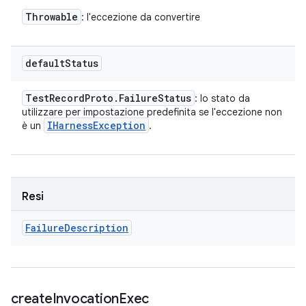
Throwable
: l'eccezione da convertire
default
Status
Test
Record
Proto
.
Failure
Status
: lo stato da
utilizzare per impostazione predefinita se l'eccezione non
IHarness
Exception
è un
.
Resi
Failure
Description
create
Invocation
Exec