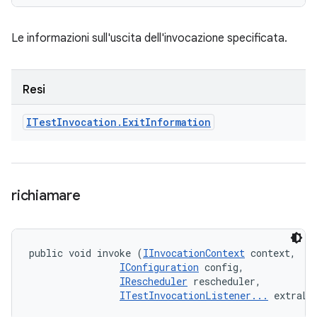
Le informazioni sull'uscita dell'invocazione specificata.
Resi
ITest
Invocation
.
Exit
Information
richiamare
public void invoke (
IInvocationContext
 context, 

IConfiguration
 config, 

IRescheduler
 rescheduler, 

ITestInvocationListener...
 extraLi