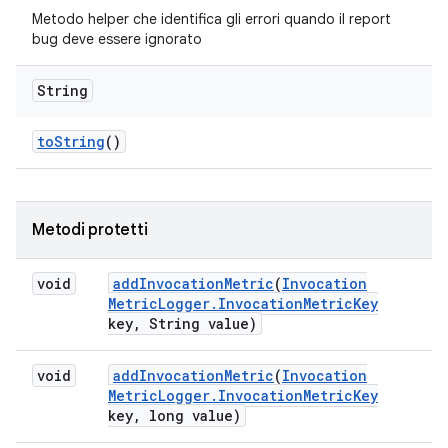
Metodo helper che identifica gli errori quando il report
bug deve essere ignorato
String
to
String
()
Metodi protetti
void
add
Invocation
Metric
(
Invocation
Metric
Logger
.
Invocation
Metric
Key
key
,
String value)
void
add
Invocation
Metric
(
Invocation
Metric
Logger
.
Invocation
Metric
Key
key
,
long value)