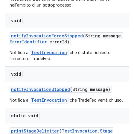
nell'ambito di un sottoprocesso.
void
notify
Invocation
Force
Stopped
(String message
,
Error
Identifier
error
Id)
TestInvocation
Notifica a
che è stato richiesto
l'arresto di TradeFed.
void
notify
Invocation
Stopped
(String message)
TestInvocation
Notifica a
che TradeFed verrà chiuso.
static void
print
Stage
Delimiter
(
Test
Invocation
.
Stage