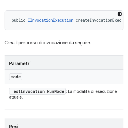
public 
IInvocationExecution
 createInvocationExec (
Crea il percorso di invocazione da seguire.
Parametri
mode
Test
Invocation
.
Run
Mode
: La modalità di esecuzione
attuale.
Resi