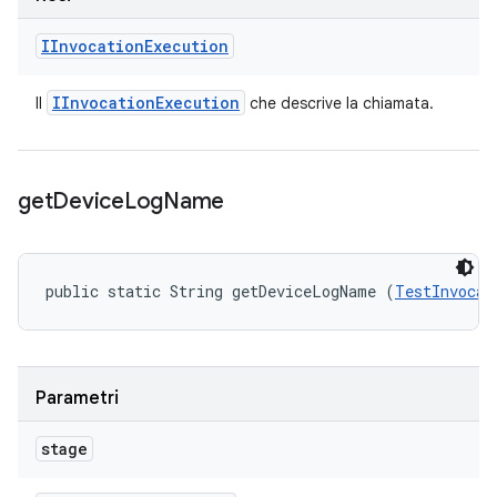
IInvocation
Execution
IInvocation
Execution
Il
che descrive la chiamata.
get
Device
Log
Name
public static String getDeviceLogName (
TestInvocat
Parametri
stage