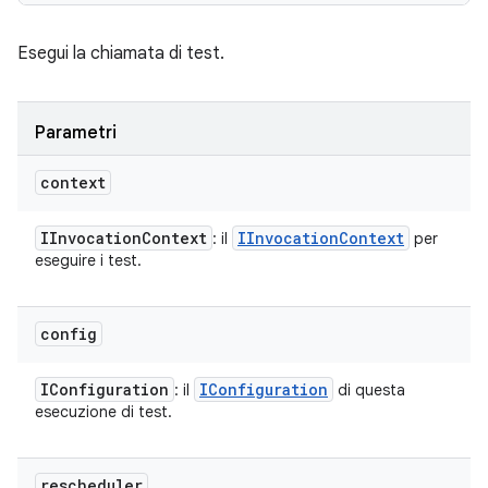
Esegui la chiamata di test.
Parametri
context
IInvocation
Context
IInvocation
Context
: il
per
eseguire i test.
config
IConfiguration
IConfiguration
: il
di questa
esecuzione di test.
rescheduler