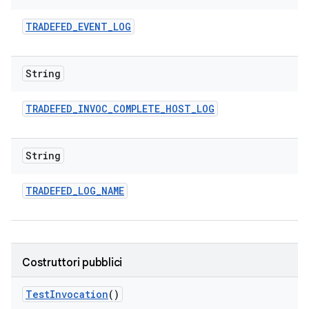
TRADEFED
_
EVENT
_
LOG
String
TRADEFED
_
INVOC
_
COMPLETE
_
HOST
_
LOG
String
TRADEFED
_
LOG
_
NAME
Costruttori pubblici
Test
Invocation
()