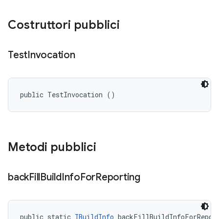
Costruttori pubblici
Test
Invocation
public TestInvocation ()
Metodi pubblici
back
Fill
Build
Info
For
Reporting
public static 
IBuildInfo
 backFillBuildInfoForRepor