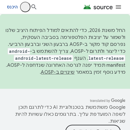
היכנס
החל משנת 2026, כדי להתאים למודל הפיתוח היציב שלנו
ולשמור על יציבות הפלטפורמה בסביבה העסקית,
נפרסם קוד מקור ב-AOSP ברבעון השני וברבעון הרביעי.
כדי ליצור ולתרום ל-AOSP, צריך להשתמש ב-
android-
latest-release
. הענף
android-latest-release
manifest תמיד יפנה לגרסה האחרונה שנדחפה ל-AOSP.
מידע נוסף זמין במאמר
שינויים ב-AOSP
.
‫Google משתמשת בטכנולוגיית AI כדי לתרגם תוכן
לשפה המועדפת עליך. בתרגומים כאלו עשויות להיות
שגיאות.