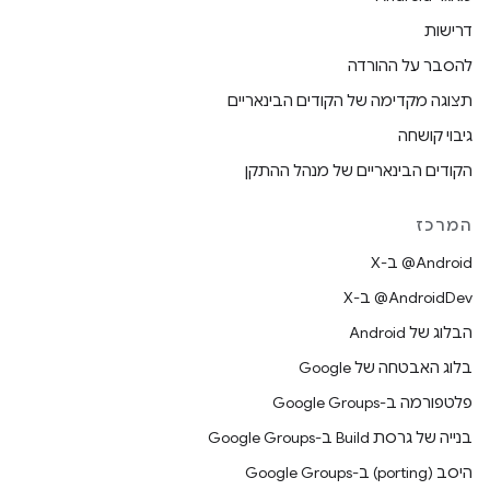
דרישות
להסבר על ההורדה
תצוגה מקדימה של הקודים הבינאריים
גיבוי קושחה
הקודים הבינאריים של מנהל ההתקן
המרכז
‫‎@Android ב-X
‫‎@AndroidDev ב-X
הבלוג של Android
בלוג האבטחה של Google
פלטפורמה ב-Google Groups
בנייה של גרסת Build ב-Google Groups
היסב (porting) ב-Google Groups