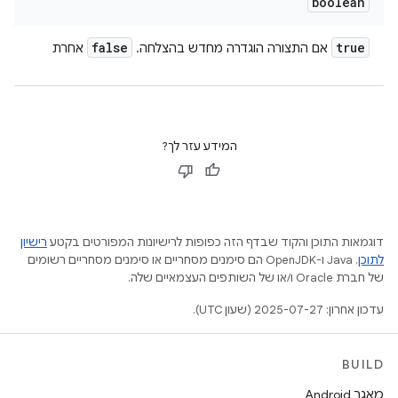
boolean
false
true
אם התצורה הוגדרה מחדש בהצלחה.
אחרת
המידע עזר לך?
דוגמאות התוכן והקוד שבדף הזה כפופות לרישיונות המפורטים בקטע
רישיון
לתוכן
.‏ Java ו-OpenJDK הם סימנים מסחריים או סימנים מסחריים רשומים
של חברת Oracle ו/או של השותפים העצמאיים שלה.
עדכון אחרון: 2025-07-27 (שעון UTC).
BUILD
מאגר Android