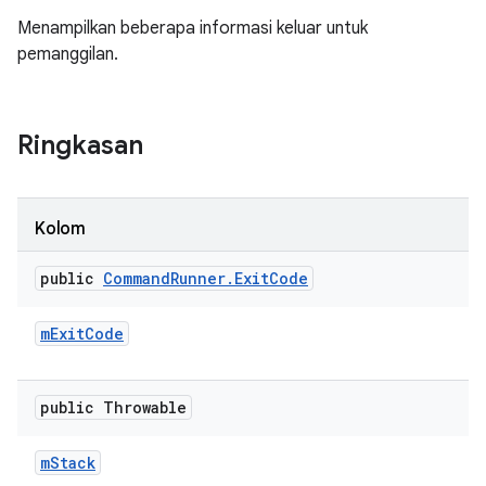
Menampilkan beberapa informasi keluar untuk
pemanggilan.
Ringkasan
Kolom
public
Command
Runner
.
Exit
Code
m
Exit
Code
public Throwable
m
Stack