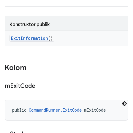
Konstruktor publik
Exit
Information
()
Kolom
m
Exit
Code
public 
CommandRunner.ExitCode
 mExitCode