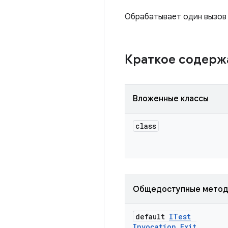
Обрабатывает один вызов 
Краткое содер
Вложенные классы
class
Общедоступные мето
default
ITest
Invocation
.
Exit