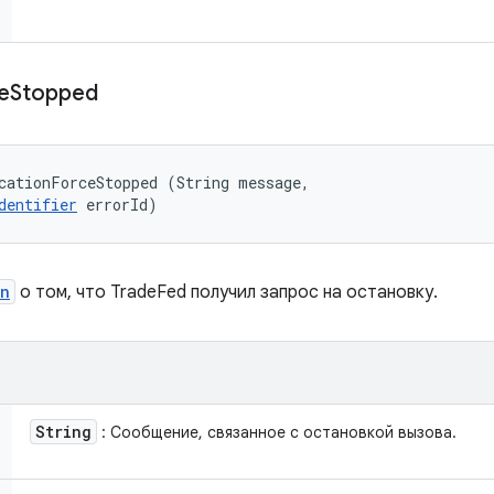
e
Stopped
cationForceStopped (String message, 

dentifier
 errorId)
on
о том, что TradeFed получил запрос на остановку.
String
: Сообщение, связанное с остановкой вызова.