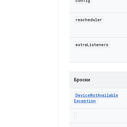
config
rescheduler
extra
Listeners
Броски
Device
Not
Available
Exception