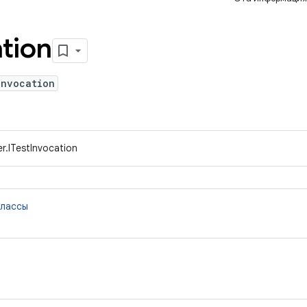
tion
Invocation
r.ITestInvocation
классы