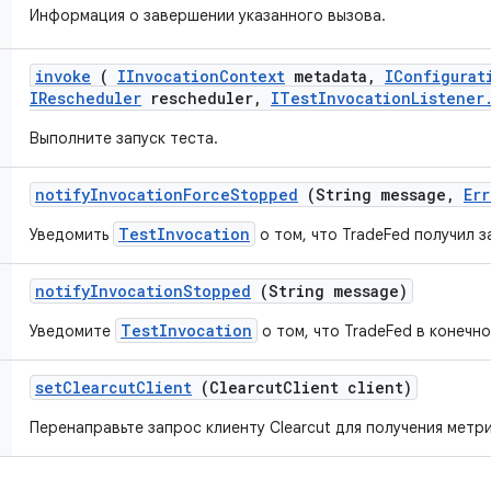
Информация о завершении указанного вызова.
invoke
(
IInvocation
Context
metadata
,
IConfigurat
IRescheduler
rescheduler
,
ITest
Invocation
Listener
Выполните запуск теста.
notify
Invocation
Force
Stopped
(String message
,
Err
TestInvocation
Уведомить
о том, что TradeFed получил з
notify
Invocation
Stopped
(String message)
TestInvocation
Уведомите
о том, что TradeFed в конечн
set
Clearcut
Client
(Clearcut
Client client)
Перенаправьте запрос клиенту Clearcut для получения метр