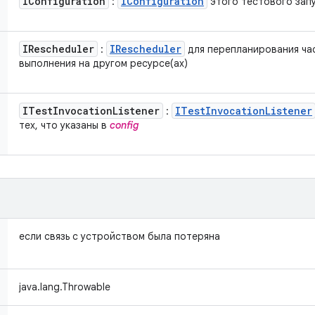
IConfiguration
IConfiguration
:
этого тестового запу
IRescheduler
IRescheduler
:
для перепланирования ча
выполнения на другом ресурсе(ах)
ITest
Invocation
Listener
ITest
Invocation
Listener
:
тех, что указаны в
config
если связь с устройством была потеряна
java.lang.Throwable