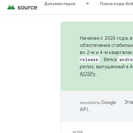
Документация
Поиск кода And
Начиная с 2026 года, 
обеспечения стабильн
во 2-м и 4-м квартала
release
. Ветка
andro
релиз, выпущенный в 
AOSP»
.
Эта
API
.
AOSP