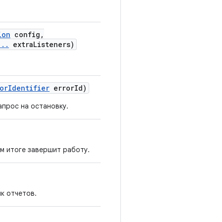
ion
config
,
.
.
.
extra
Listeners)
or
Identifier
error
Id)
апрос на остановку.
ом итоге завершит работу.
ик отчетов.