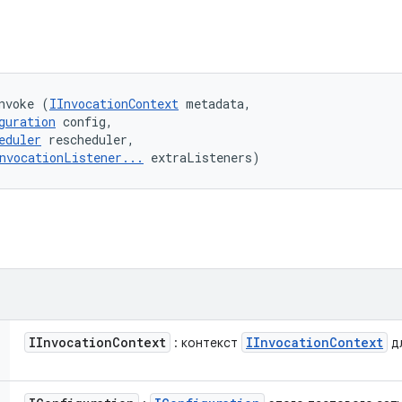
nvoke (
IInvocationContext
 metadata, 

guration
 config, 

eduler
 rescheduler, 

nvocationListener...
 extraListeners)
IInvocation
Context
IInvocation
Context
: контекст
дл