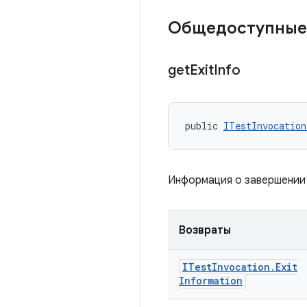
Общедоступные
get
Exit
Info
public 
ITestInvocation
Информация о завершении 
Возвраты
ITest
Invocation
.
Exit
Information