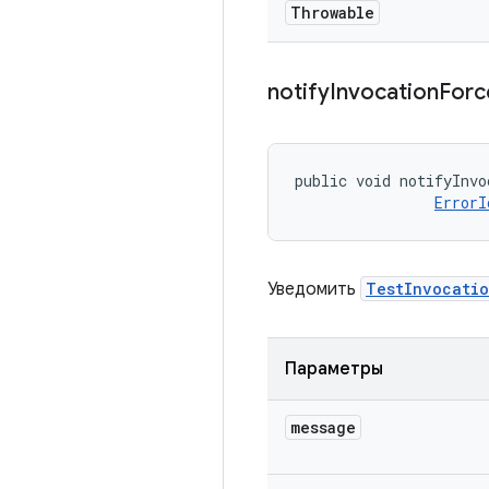
Throwable
notify
Invocation
Forc
public void notifyInvo
ErrorI
Уведомить
TestInvocati
Параметры
message