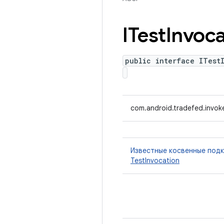
ITest
Invoca
public interface ITest
com.android.tradefed.invoke
Известные косвенные под
TestInvocation