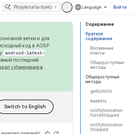
/
Войти
Содержание
Краткое
основной ветки и для
содержание
исходный код в AOSP
Вложенные
ку
android-latest-
классы
 самый последний
Общедоступные
здел «Изменения в
методы
Общедоступные
методы
getExitInfo
вызвать
notifyInvocation
ForceStopped
notifyInvocation
Stopped
 оказалась полезной?