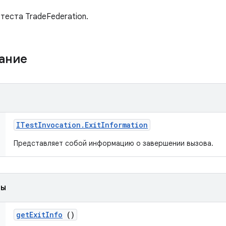
теста TradeFederation.
жание
ITest
Invocation
.
Exit
Information
Представляет собой информацию о завершении вызова.
ды
get
Exit
Info
()