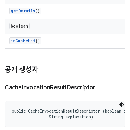
get
Details
()
boolean
is
Cache
Hit
()
공개 생성자
Cache
Invocation
Result
Descriptor
public CacheInvocationResultDescriptor (boolean cac
                String explanation)