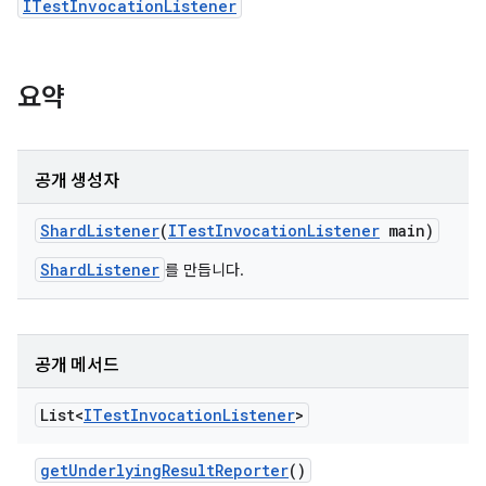
ITestInvocationListener
요약
공개 생성자
Shard
Listener
(
ITest
Invocation
Listener
main)
ShardListener
를 만듭니다.
공개 메서드
List<
ITest
Invocation
Listener
>
get
Underlying
Result
Reporter
()