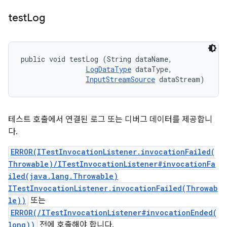
test
Log
public void testLog (String dataName, 

LogDataType
 dataType, 

InputStreamSource
 dataStream)
테스트 호출에서 연결된 로그 또는 디버그 데이터를 제공합니
다.
ERROR(ITestInvocationListener.invocationFailed(
Throwable)/ITestInvocationListener#invocationFa
iled(java.lang.Throwable)
ITestInvocationListener.invocationFailed(Throwab
le))
또는
ERROR(/ITestInvocationListener#invocationEnded(
long))
전에 호출해야 합니다.