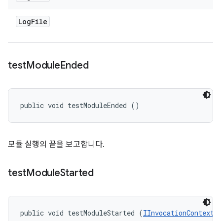
Log
File
test
Module
Ended
public void testModuleEnded ()
모듈 실행의 끝을 보고합니다.
test
Module
Started
public void testModuleStarted (
IInvocationContext
 