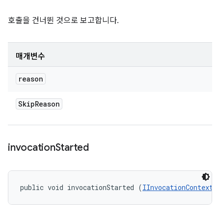
호출을 건너뛴 것으로 보고합니다.
매개변수
reason
Skip
Reason
invocation
Started
public void invocationStarted (
IInvocationContext
 