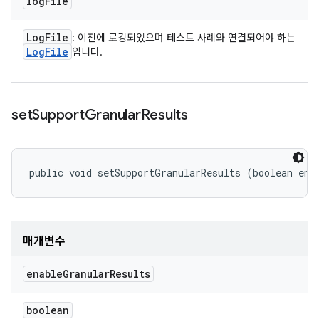
log
File
Log
File
: 이전에 로깅되었으며 테스트 사례와 연결되어야 하는
Log
File
입니다.
set
Support
Granular
Results
public void setSupportGranularResults (boolean ena
매개변수
enable
Granular
Results
boolean