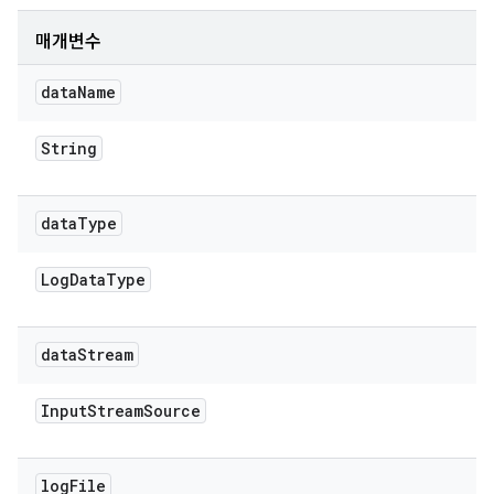
매개변수
data
Name
String
data
Type
Log
Data
Type
data
Stream
Input
Stream
Source
log
File