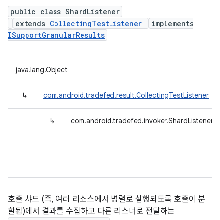
public class ShardListener
extends
CollectingTestListener
implements
ISupportGranularResults
java.lang.Object
↳
com.android.tradefed.result.CollectingTestListener
↳
com.android.tradefed.invoker.ShardListener
호출 샤드 (즉, 여러 리소스에서 병렬로 실행되도록 호출이 분
할됨)에서 결과를 수집하고 다른 리스너로 전달하는