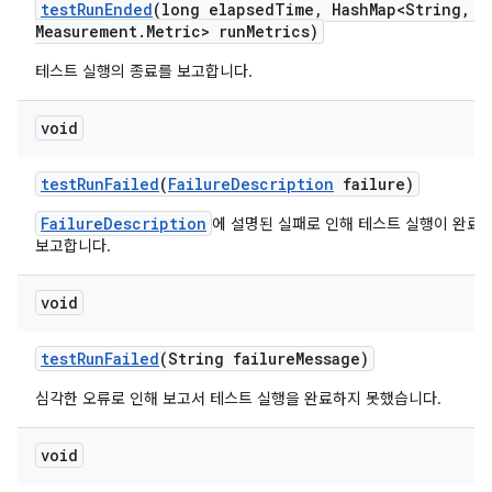
test
Run
Ended
(long elapsed
Time
,
Hash
Map<String
,
Me
Measurement
.
Metric> run
Metrics)
테스트 실행의 종료를 보고합니다.
void
test
Run
Failed
(
Failure
Description
failure)
FailureDescription
에 설명된 실패로 인해 테스트 실행이 완료
보고합니다.
void
test
Run
Failed
(String failure
Message)
심각한 오류로 인해 보고서 테스트 실행을 완료하지 못했습니다.
void