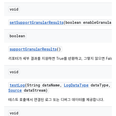
void
set
Support
Granular
Results
(boolean enable
Granular
R
boolean
support
Granular
Results
()
리포터가 세부 결과를 지원하면 True를 반환하고, 그렇지 않으면 Fals
void
test
Log
(String data
Name
,
Log
Data
Type
data
Type
,
I
Source
data
Stream)
테스트 호출에서 연결된 로그 또는 디버그 데이터를 제공합니다.
void