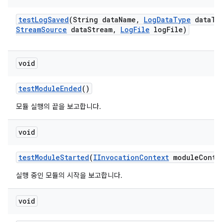
test
Log
Saved
(String data
Name
,
Log
Data
Type
data
Ty
Stream
Source
data
Stream
,
Log
File
log
File)
void
test
Module
Ended
()
모듈 실행의 끝을 보고합니다.
void
test
Module
Started
(
IInvocation
Context
module
Conte
실행 중인 모듈의 시작을 보고합니다.
void