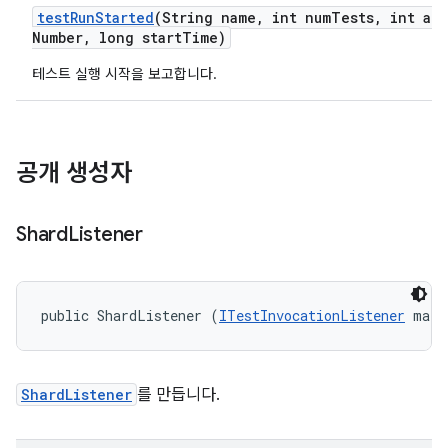
test
Run
Started
(String name
,
int num
Tests
,
int att
Number
,
long start
Time)
테스트 실행 시작을 보고합니다.
공개 생성자
Shard
Listener
public ShardListener (
ITestInvocationListener
 main
ShardListener
를 만듭니다.