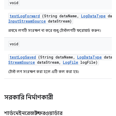
void
test
Log
Forward
(String data
Name
,
Log
Data
Type
dat
Input
Stream
Source
data
Stream)
প্রথমে লগটি সংরক্ষণ না করে শুধু টেস্টলগটি ফরোয়ার্ড করুন।
void
test
Log
Saved
(String data
Name
,
Log
Data
Type
data
T
Stream
Source
data
Stream
,
Log
File
log
File)
টেস্ট লগ সংরক্ষণ করা হলে এটি কল করা হয়।
সরকারি নির্মাণকারী
শার্ডমেইনরেজাল্টফরওয়ার্ডার