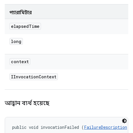
প্যারামিটার
elapsed
Time
long
context
IInvocation
Context
আহ্বান ব্যর্থ হয়েছে
public void invocationFailed (
FailureDescription
 f