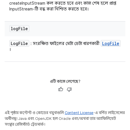
createInputStream কল করতে হবে এবং কাজ শেষ হলে প্রাপ্ত
InputStream-টি বন্ধ করা নিশ্চিত করতে হবে।
log
File
Log
File
Log
File
: সংরক্ষিত ফাইলের মেটা ডেটা ধারণকারী
।
এটি কাজে লেগেছে?
এই পৃষ্ঠার কন্টেন্ট ও কোডের নমুনাগুলি
Content License
-এ বর্ণিত লাইসেন্সের
অধীনস্থ। Java এবং OpenJDK হল Oracle এবং/অথবা তার অ্যাফিলিয়েট
সংস্থার রেজিস্টার্ড ট্রেডমার্ক।