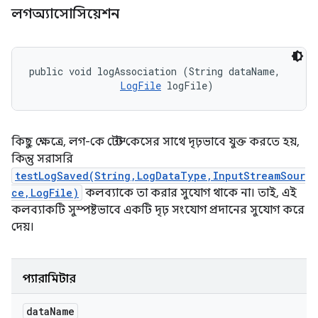
লগঅ্যাসোসিয়েশন
public void logAssociation (String dataName, 

LogFile
 logFile)
কিছু ক্ষেত্রে, লগ-কে টেস্ট কেসের সাথে দৃঢ়ভাবে যুক্ত করতে হয়,
কিন্তু সরাসরি
testLogSaved(String,LogDataType,InputStreamSour
ce,LogFile)
কলব্যাকে তা করার সুযোগ থাকে না। তাই, এই
কলব্যাকটি সুস্পষ্টভাবে একটি দৃঢ় সংযোগ প্রদানের সুযোগ করে
দেয়।
প্যারামিটার
data
Name