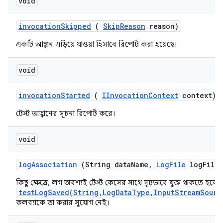
void
invocation
Skipped
(
Skip
Reason
reason)
একটি আহ্বান এড়িয়ে যাওয়া হিসাবে রিপোর্ট করা হয়েছে।
void
invocation
Started
(
IInvocation
Context
context)
টেস্ট আহ্বানের সূচনা রিপোর্ট করে।
void
log
Association
(String data
Name
,
Log
File
log
File)
কিছু ক্ষেত্রে, লগ অবশ্যই টেস্ট কেসের সাথে দৃঢ়ভাবে যুক্ত থাকতে হবে, ক
testLogSaved(String,LogDataType,InputStreamSourc
কলব্যাকে তা করার সুযোগ নেই।