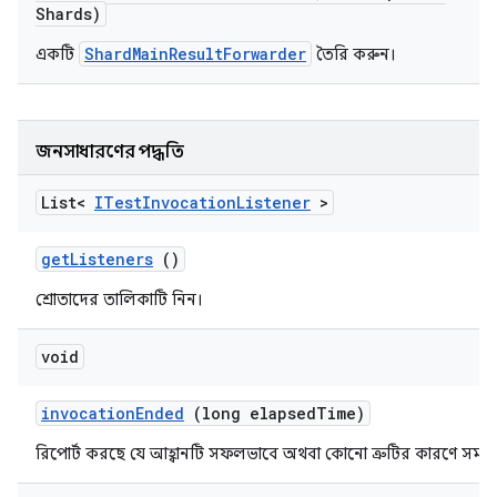
Shards)
ShardMainResultForwarder
একটি
তৈরি করুন।
জনসাধারণের পদ্ধতি
List<
ITest
Invocation
Listener
>
get
Listeners
()
শ্রোতাদের তালিকাটি নিন।
void
invocation
Ended
(long elapsed
Time)
রিপোর্ট করছে যে আহ্বানটি সফলভাবে অথবা কোনো ত্রুটির কারণে সমাপ্ত