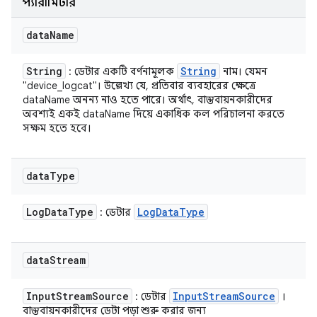
প্যারামিটার
data
Name
String
String
: ডেটার একটি বর্ণনামূলক
নাম। যেমন
"device_logcat"। উল্লেখ্য যে, প্রতিবার ব্যবহারের ক্ষেত্রে
dataName অনন্য নাও হতে পারে। অর্থাৎ, বাস্তবায়নকারীদের
অবশ্যই একই dataName দিয়ে একাধিক কল পরিচালনা করতে
সক্ষম হতে হবে।
data
Type
Log
Data
Type
Log
Data
Type
: ডেটার
data
Stream
Input
Stream
Source
Input
Stream
Source
: ডেটার
।
বাস্তবায়নকারীদের ডেটা পড়া শুরু করার জন্য