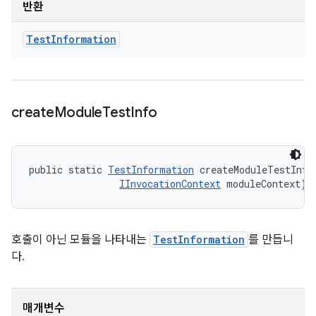
반환
Test
Information
create
Module
Test
Info
public static 
TestInformation
 createModuleTestInfo
IInvocationContext
 moduleContext)
호출이 아닌 모듈을 나타내는
TestInformation
를 만듭니
다.
매개변수