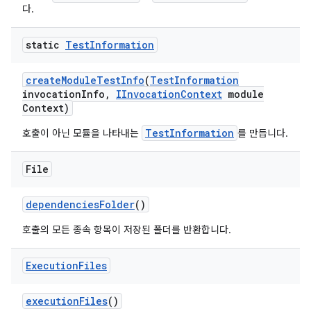
다.
static
Test
Information
create
Module
Test
Info
(
Test
Information
invocation
Info
,
IInvocation
Context
module
Context)
TestInformation
호출이 아닌 모듈을 나타내는
를 만듭니다.
File
dependencies
Folder
()
호출의 모든 종속 항목이 저장된 폴더를 반환합니다.
Execution
Files
execution
Files
()