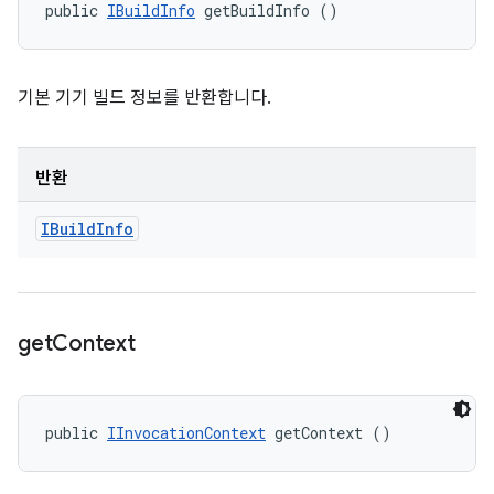
public 
IBuildInfo
 getBuildInfo ()
기본 기기 빌드 정보를 반환합니다.
반환
IBuild
Info
get
Context
public 
IInvocationContext
 getContext ()