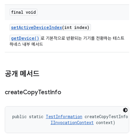
final void
set
Active
Device
Index
(int index)
getDevice()
로 기본적으로 반환되는 기기를 전환하는 테스트
하네스 내부 메서드
공개 메서드
create
Copy
Test
Info
public static 
TestInformation
 createCopyTestInfo (
IInvocationContext
 context)