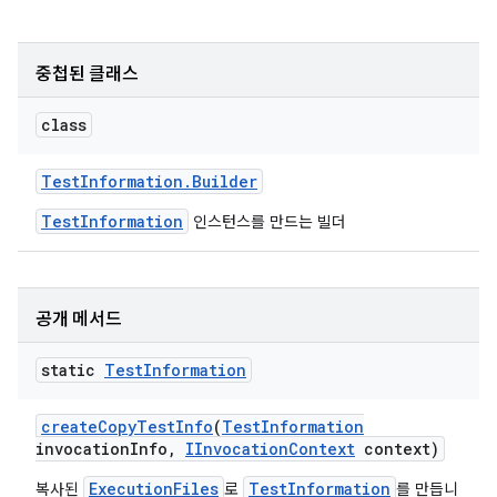
중첩된 클래스
class
Test
Information
.
Builder
TestInformation
인스턴스를 만드는 빌더
공개 메서드
static
Test
Information
create
Copy
Test
Info
(
Test
Information
invocation
Info
,
IInvocation
Context
context)
ExecutionFiles
TestInformation
복사된
로
를 만듭니