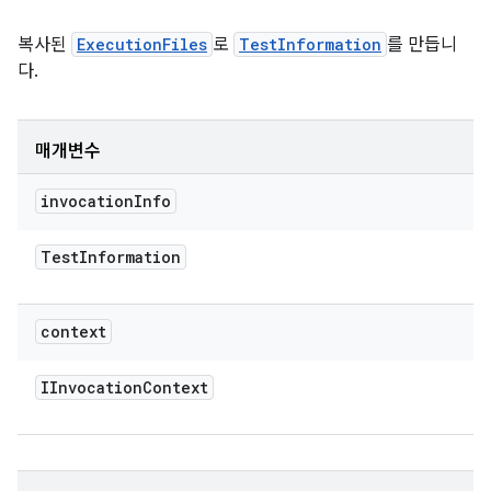
복사된
ExecutionFiles
로
TestInformation
를 만듭니
다.
매개변수
invocation
Info
Test
Information
context
IInvocation
Context