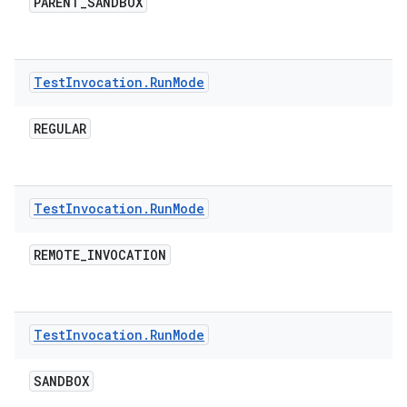
PARENT
_
SANDBOX
Test
Invocation
.
Run
Mode
REGULAR
Test
Invocation
.
Run
Mode
REMOTE
_
INVOCATION
Test
Invocation
.
Run
Mode
SANDBOX