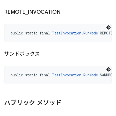
REMOTE
_
INVOCATION
public static final 
TestInvocation.RunMode
 REMOTE_
サンドボックス
public static final 
TestInvocation.RunMode
 SANDBOX
パブリック メソッド