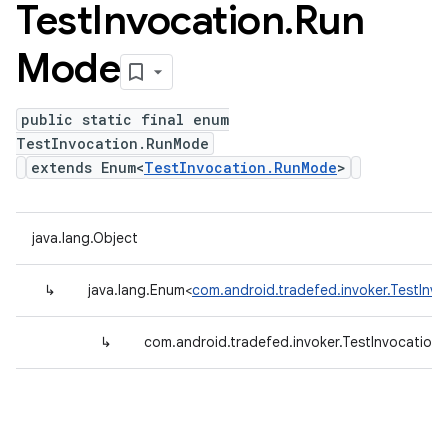
Test
Invocation
.
Run
Mode
public static final enum
TestInvocation.RunMode
extends Enum<
TestInvocation.RunMode
>
java.lang.Object
↳
java.lang.Enum<
com.android.tradefed.invoker.TestInv
↳
com.android.tradefed.invoker.TestInvocatio