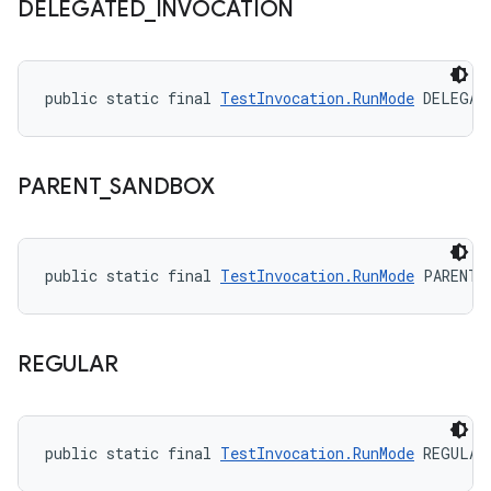
DELEGATED
_
INVOCATION
public static final 
TestInvocation.RunMode
 DELEGAT
PARENT
_
SANDBOX
public static final 
TestInvocation.RunMode
 PARENT_
REGULAR
public static final 
TestInvocation.RunMode
 REGULAR