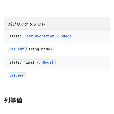
パブリック メソッド
static
Test
Invocation
.
Run
Mode
value
Of
(String name)
static final
Run
Mode[]
values
()
列挙値