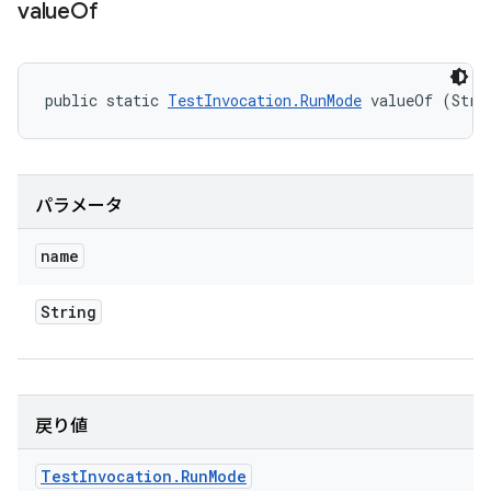
value
Of
public static 
TestInvocation.RunMode
 valueOf (Stri
パラメータ
name
String
戻り値
Test
Invocation
.
Run
Mode