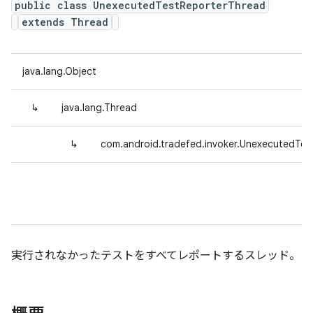
public class UnexecutedTestReporterThread
extends Thread
java.lang.Object
↳
java.lang.Thread
↳
com.android.tradefed.invoker.UnexecutedTes
実行されなかったテストをすべてレポートするスレッド。