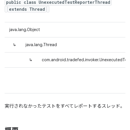
public class UnexecutedTestReporterThread
extends Thread
java.lang.Object
↳
java.lang.Thread
↳
com.android.tradefed.invoker.UnexecutedTes
実行されなかったテストをすべてレポートするスレッド。