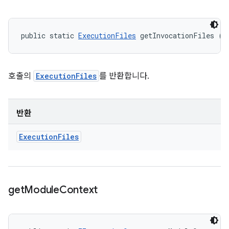
public static 
ExecutionFiles
 getInvocationFiles ()
호출의
ExecutionFiles
를 반환합니다.
반환
Execution
Files
get
Module
Context