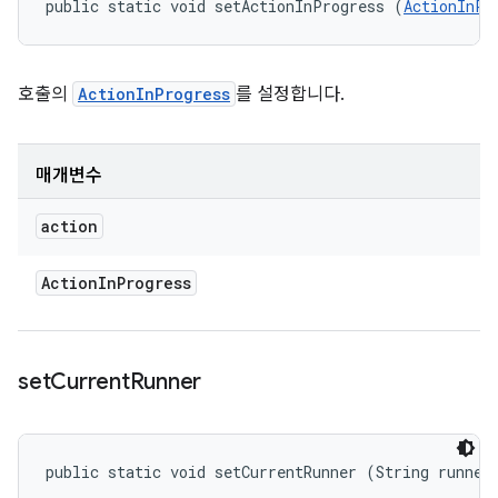
public static void setActionInProgress (
ActionInPr
호출의
ActionInProgress
를 설정합니다.
매개변수
action
Action
In
Progress
set
Current
Runner
public static void setCurrentRunner (String runner