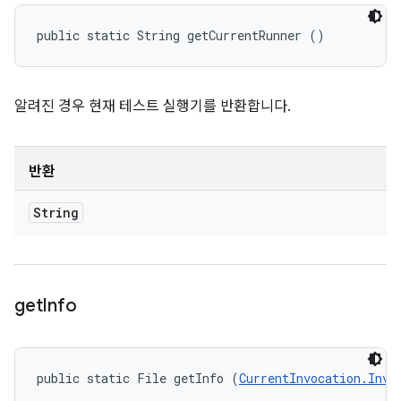
public static String getCurrentRunner ()
알려진 경우 현재 테스트 실행기를 반환합니다.
반환
String
get
Info
public static File getInfo (
CurrentInvocation.Invo