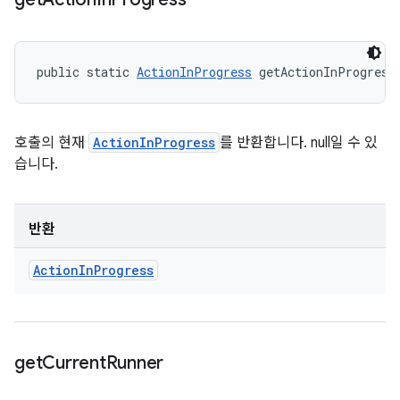
public static 
ActionInProgress
 getActionInProgress
호출의 현재
ActionInProgress
를 반환합니다. null일 수 있
습니다.
반환
Action
In
Progress
get
Current
Runner