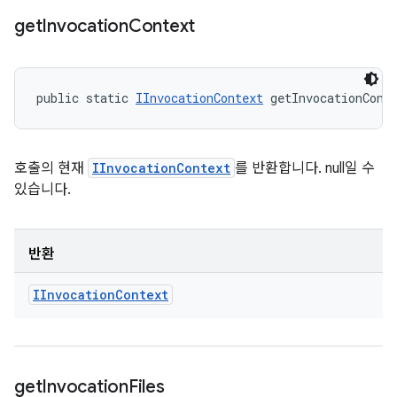
get
Invocation
Context
public static 
IInvocationContext
 getInvocationCont
호출의 현재
IInvocationContext
를 반환합니다. null일 수
있습니다.
반환
IInvocation
Context
get
Invocation
Files