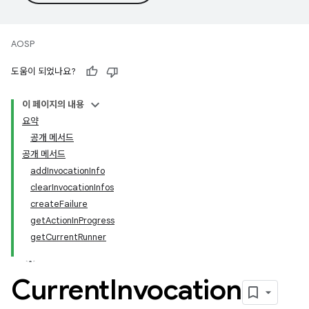
AOSP
도움이 되었나요?
이 페이지의 내용
요약
공개 메서드
공개 메서드
addInvocationInfo
clearInvocationInfos
createFailure
getActionInProgress
getCurrentRunner
Current
Invocation