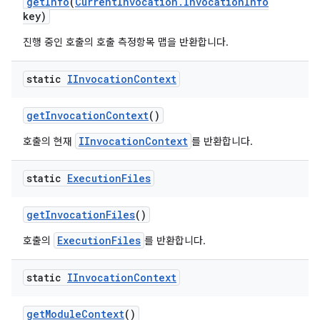
get
Info
(
Current
Invocation
.
Invocation
Info
key)
진행 중인 호출의 호출 측정항목 맵을 반환합니다.
static
IInvocation
Context
get
Invocation
Context
()
IInvocationContext
호출의 현재
를 반환합니다.
static
Execution
Files
get
Invocation
Files
()
ExecutionFiles
호출의
를 반환합니다.
static
IInvocation
Context
get
Module
Context
()