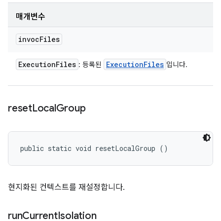
매개변수
invoc
Files
Execution
Files
Execution
Files
: 등록된
입니다.
reset
Local
Group
public static void resetLocalGroup ()
현지화된 컨텍스트를 재설정합니다.
run
Current
Isolation