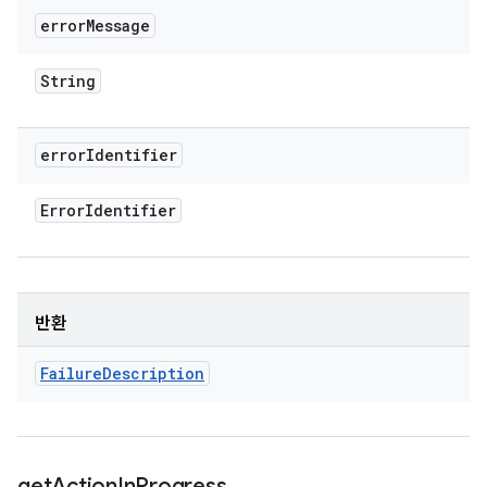
error
Message
String
error
Identifier
Error
Identifier
반환
Failure
Description
get
Action
In
Progress