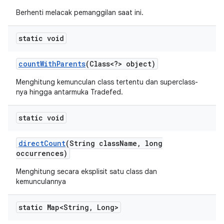
Berhenti melacak pemanggilan saat ini.
static void
count
With
Parents
(Class<?> object)
Menghitung kemunculan class tertentu dan superclass-
nya hingga antarmuka Tradefed.
static void
direct
Count
(String class
Name
,
long
occurrences)
Menghitung secara eksplisit satu class dan
kemunculannya
static Map<String
,
Long>