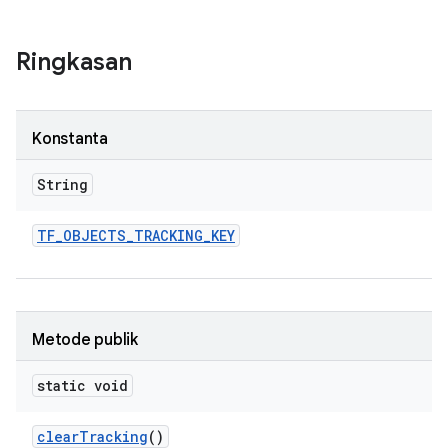
Ringkasan
Konstanta
String
TF
_
OBJECTS
_
TRACKING
_
KEY
Metode publik
static void
clear
Tracking
()