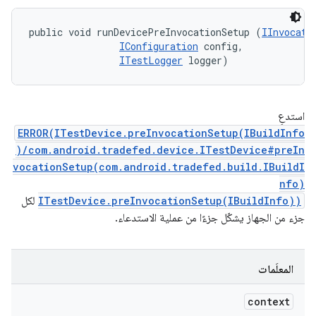
public void runDevicePreInvocationSetup (
IInvocati
IConfiguration
 config, 

ITestLogger
 logger)
استدعِ
ERROR(ITestDevice.preInvocationSetup(IBuildInfo
)/com.android.tradefed.device.ITestDevice#preIn
vocationSetup(com.android.tradefed.build.IBuildI
nfo)
ITestDevice.preInvocationSetup(IBuildInfo))
لكل
جزء من الجهاز يشكّل جزءًا من عملية الاستدعاء.
المعلَمات
context