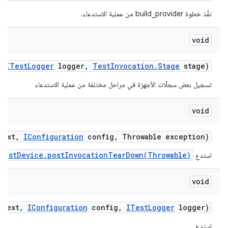
نفِّذ خطوة build_provider من عملية الاستدعاء.
void
,
ITest
Logger
logger
,
Test
Invocation
.
Stage
stage)
تسجيل بعض سجلّات الأجهزة في مراحل مختلفة من عملية الاستدعاء
void
text
,
IConfiguration
config
,
Throwable exception)
TestDevice.postInvocationTearDown(Throwable)
استدعِ
void
text
,
IConfiguration
config
,
ITest
Logger
logger)
استدعِ