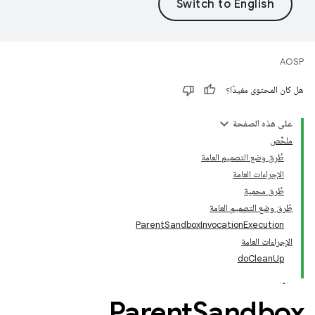
AOSP
هل كان المحتوى مفيدًا؟
على هذه الصفحة
ملخّص
طُرق وضع التصميم العامة
الإجراءات العامة
طُرق محمية
طُرق وضع التصميم العامة
ParentSandboxInvocationExecution
الإجراءات العامة
doCleanUp
Parent
Sandbox