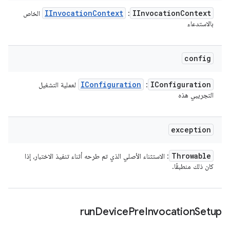
IInvocation
Context
IInvocation
Context
:
الخاص
بالاستدعاء
config
IConfiguration
IConfiguration
:
لعملية التشغيل
التجريبي هذه
exception
Throwable
: الاستثناء الأصلي الذي تم طرحه أثناء تنفيذ الاختبار، إذا
كان ذلك منطبقًا.
run
Device
Pre
Invocation
Setup