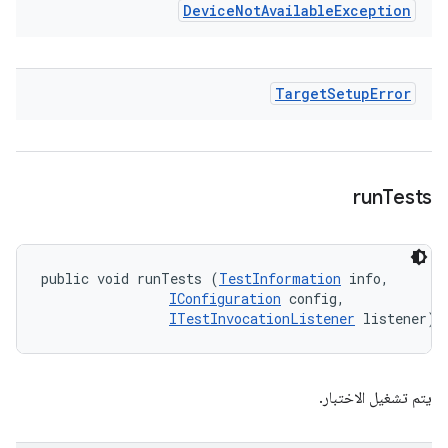
Device
Not
Available
Exception
Target
Setup
Error
run
Tests
public void runTests (
TestInformation
 info, 

IConfiguration
 config, 

ITestInvocationListener
 listener)
يتم تشغيل الاختبار.