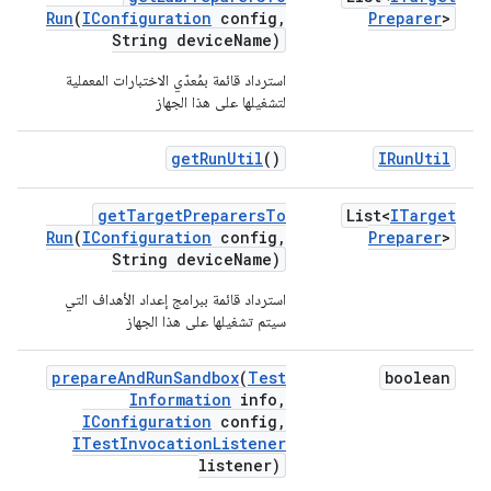
Run
(
IConfiguration
config
,
Preparer
>
String device
Name)
استرداد قائمة بمُعدّي الاختبارات المعملية
لتشغيلها على هذا الجهاز
get
Run
Util
()
IRun
Util
get
Target
Preparers
To
List<
ITarget
Run
(
IConfiguration
config
,
Preparer
>
String device
Name)
استرداد قائمة ببرامج إعداد الأهداف التي
سيتم تشغيلها على هذا الجهاز
prepare
And
Run
Sandbox
(
Test
boolean
Information
info
,
IConfiguration
config
,
ITest
Invocation
Listener
listener)