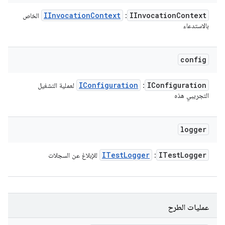
IInvocation
Context
IInvocation
Context
:
الخاص
بالاستدعاء
config
IConfiguration
IConfiguration
:
لعملية التشغيل
التجريبي هذه
logger
ITest
Logger
ITest
Logger
:
للإبلاغ عن السجلات
عمليات الطرح