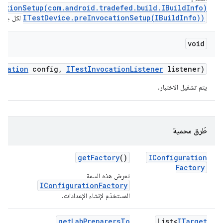
ationSetup(com.android.tradefed.build.IBuildInfo)
ITestDevice.preInvocationSetup(IBuildInfo))
لكل جزء م
void
uration
config
,
ITest
Invocation
Listener
listener)
يتم تشغيل الاختبار.
طُرق محمية
get
Factory
()
IConfiguration
Factory
تعرِض هذه السمة
IConfigurationFactory
المستخدَم لإنشاء الإعدادات.
get
Lab
Preparers
To
List<
ITarget