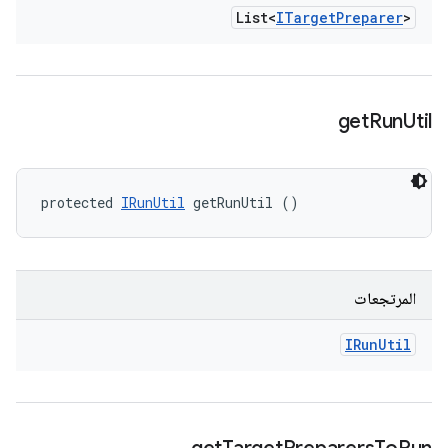
List<
ITarget
Preparer
>
get
Run
Util
protected 
IRunUtil
 getRunUtil ()
المرتجعات
IRun
Util