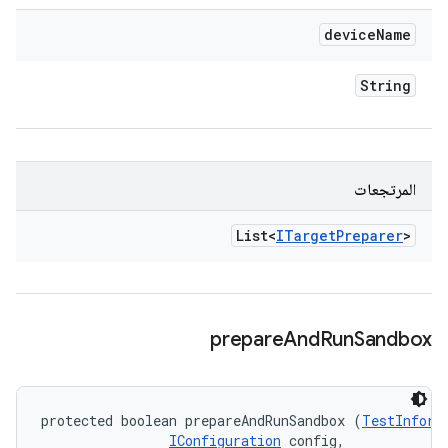
device
Name
String
المرتجعات
List<
ITarget
Preparer
>
prepare
And
Run
Sandbox
protected boolean prepareAndRunSandbox (
TestInform
IConfiguration
 config, 
