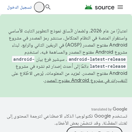
تسجيل الدخول
اعتبارًا من عام 2026، ولضمان اتّساق نموذج التطوير الثابت الأساسي
واستقرار المنصة في النظام المتكامل، سننشر رمز المصدر في مشروع
Android مفتوح المصدر (AOSP) في الربعَين الثاني والرابع. لبناء
مشروع Android مفتوح المصدر والمساهمة فيه، استخدِم
android-latest-release
. سيشير فرع بيان
android-
latest-release
دائمًا إلى أحدث إصدار تم نشره في مشروع
Android مفتوح المصدر. لمزيد من المعلومات، يُرجى الاطّلاع على
التغييرات في مشروع Android مفتوح المصدر
.
تستخدم Google تكنولوجيا الذكاء الاصطناعي لترجمة المحتوى إلى
لغتك المفضّلة، وقد تتضمّن بعض الأخطاء.