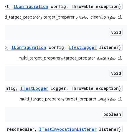
text
,
IConfiguration
config
,
Throwable exception)
نفِّذ خطوة cleanUp الخاصة بـ target_preparer وmulti_target_preparer.
void
nfo
,
IConfiguration
config
,
ITest
Logger
listener)
نفِّذ خطوة الإعداد target_preparer وmulti_target_preparer.
void
config
,
ITest
Logger
logger
,
Throwable exception)
نفِّذ خطوة إيقاف target_preparer وmulti_target_preparer.
boolean
er
rescheduler
,
ITest
Invocation
Listener
listener)