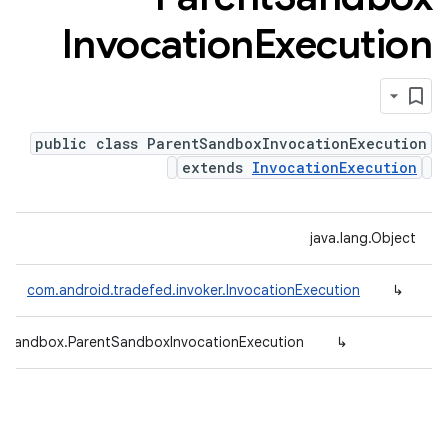
Invocation
Execution
public class ParentSandboxInvocationExecution
extends
InvocationExecution
java.lang.Object
com.android.tradefed.invoker.InvocationExecution
↳
er.sandbox.ParentSandboxInvocationExecution
↳