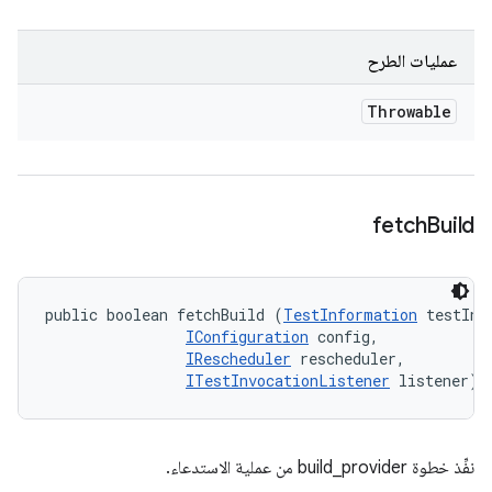
عمليات الطرح
Throwable
fetch
Build
public boolean fetchBuild (
TestInformation
 testInfo
IConfiguration
 config, 

IRescheduler
 rescheduler, 

ITestInvocationListener
 listener)
نفِّذ خطوة build_provider من عملية الاستدعاء.