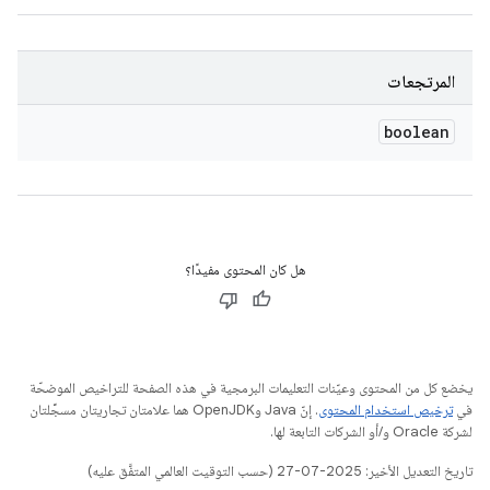
المرتجعات
boolean
هل كان المحتوى مفيدًا؟
يخضع كل من المحتوى وعيّنات التعليمات البرمجية في هذه الصفحة للتراخيص الموضحّة
في
ترخيص استخدام المحتوى
. إنّ Java وOpenJDK هما علامتان تجاريتان مسجَّلتان
لشركة Oracle و/أو الشركات التابعة لها.
تاريخ التعديل الأخير: 2025-07-27 (حسب التوقيت العالمي المتفَّق عليه)