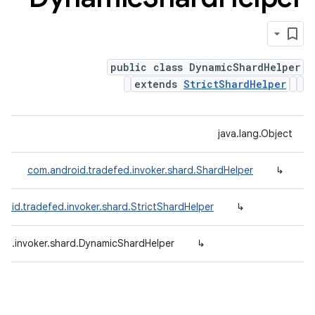
public class DynamicShardHelper
extends
StrictShardHelper
java.lang.Object
com.android.tradefed.invoker.shard.ShardHelper
↳
roid.tradefed.invoker.shard.StrictShardHelper
↳
ed.invoker.shard.DynamicShardHelper
↳