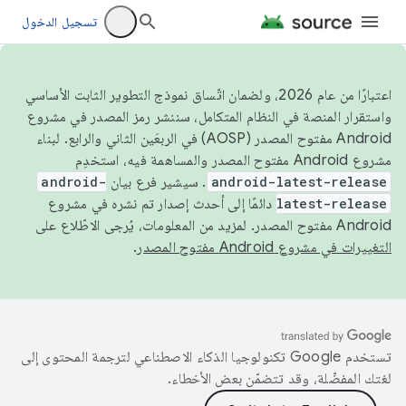
تسجيل الدخول
اعتبارًا من عام 2026، ولضمان اتّساق نموذج التطوير الثابت الأساسي
واستقرار المنصة في النظام المتكامل، سننشر رمز المصدر في مشروع
Android مفتوح المصدر (AOSP) في الربعَين الثاني والرابع. لبناء
مشروع Android مفتوح المصدر والمساهمة فيه، استخدِم
android-latest-release
. سيشير فرع بيان
android-
latest-release
دائمًا إلى أحدث إصدار تم نشره في مشروع
Android مفتوح المصدر. لمزيد من المعلومات، يُرجى الاطّلاع على
التغييرات في مشروع Android مفتوح المصدر
.
تستخدم Google تكنولوجيا الذكاء الاصطناعي لترجمة المحتوى إلى
لغتك المفضّلة، وقد تتضمّن بعض الأخطاء.