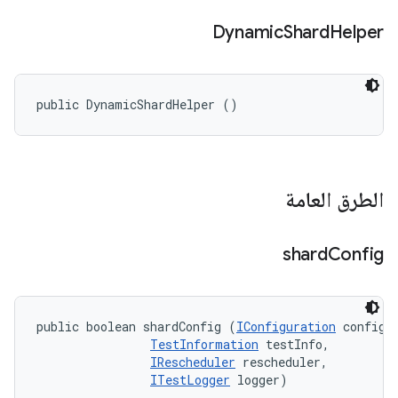
Dynamic
Shard
Helper
public DynamicShardHelper ()
الطرق العامة
shard
Config
public boolean shardConfig (
IConfiguration
 config, 
TestInformation
 testInfo, 

IRescheduler
 rescheduler, 

ITestLogger
 logger)