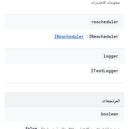
معلومات الاختبارات
rescheduler
IRescheduler
IRescheduler
:
logger
ITest
Logger
المرتجعات
boolean
false
صحيح إذا تم تقسيم الاختبار. بخلاف ذلك، يُرجى إدخال
.