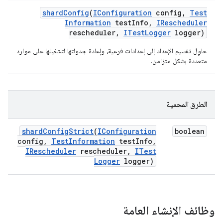
shard
Config
(
IConfiguration
config
,
Test
Information
test
Info
,
IRescheduler
rescheduler
,
ITest
Logger
logger)
حاوِل تقسيم الإعداد إلى إعدادات فرعية، وإعادة جدولتها لتشغيلها على موارد
متعددة بشكل متزامن.
الطرق المحمية
shard
Config
Strict
(
IConfiguration
boolean
config
,
Test
Information
test
Info
,
IRescheduler
rescheduler
,
ITest
Logger
logger)
وظائف الإنشاء العامة