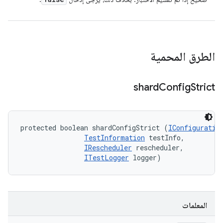
الطرق المحمية
shard
Config
Strict
protected boolean shardConfigStrict (
IConfiguratio
TestInformation
 testInfo, 

IRescheduler
 rescheduler, 

ITestLogger
 logger)
المعلمات