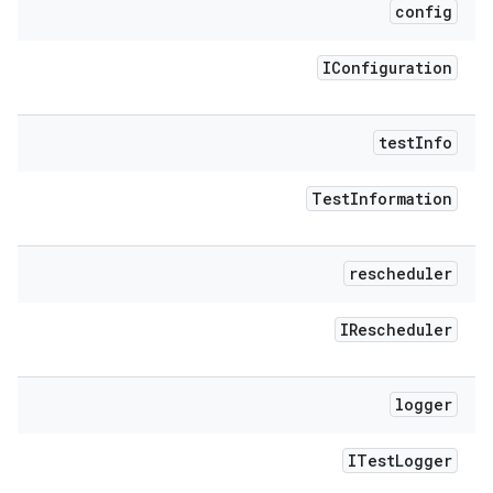
config
IConfiguration
test
Info
Test
Information
rescheduler
IRescheduler
logger
ITest
Logger