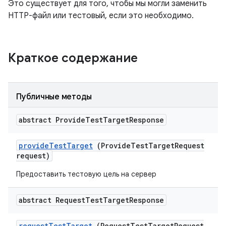
Это существует для того, чтобы мы могли заменить
HTTP-файл или тестовый, если это необходимо.
Краткое содержание
Публичные методы
abstract Provide
Test
Target
Response
provide
Test
Target
(Provide
Test
Target
Request
request)
Предоставить тестовую цель на сервер
abstract Request
Test
Target
Response
request
Test
Target
(Request
Test
Target
Request