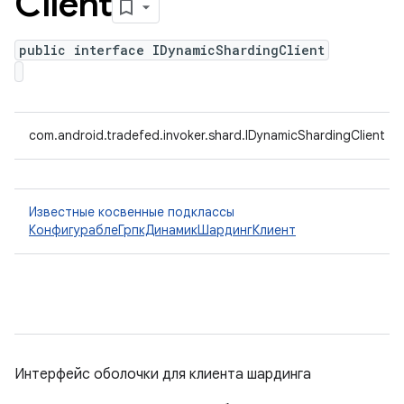
Client
public interface IDynamicShardingClient
com.android.tradefed.invoker.shard.IDynamicShardingClient
Известные косвенные подклассы
КонфигураблеГрпкДинамикШардингКлиент
Интерфейс оболочки для клиента шардинга