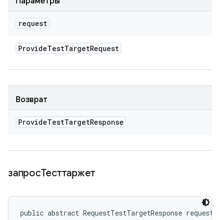
Параметры
request
Provide
Test
Target
Request
Возврат
Provide
Test
Target
Response
запросТесттаржет
public abstract RequestTestTargetResponse requestT