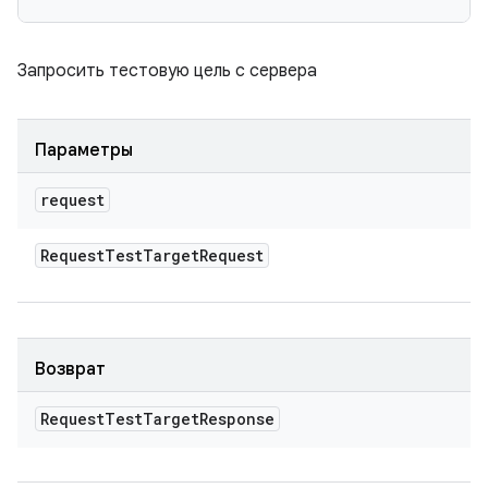
Запросить тестовую цель с сервера
Параметры
request
Request
Test
Target
Request
Возврат
Request
Test
Target
Response