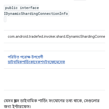
public interface
IDynamicShardingConnectionInfo
com.android.tradefed.invoker.shard.IDynamicShardingConnect
পরিচিত পরোক্ষ উপশ্রেণী
ডাইনামিকশার্ডিংকানেকশনইনফোমেসেজ
যেসব ক্লাসে ডাইনামিক শার্ডিং সংযোগের তথ্য থাকে, সেগুলোর
জন্য ইন্টারফেস।