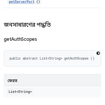
get
Server
Port
()
জনসাধারণের পদ্ধতি
get
Auth
Scopes
public abstract List<String> getAuthScopes ()
ফেরত
List<String>