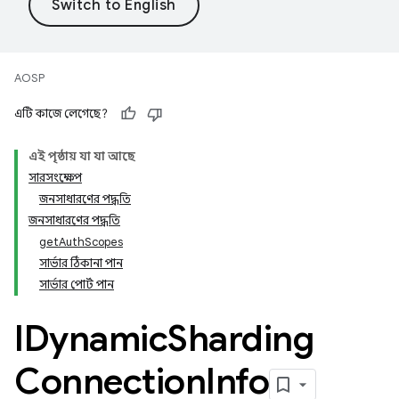
AOSP
এটি কাজে লেগেছে?
এই পৃষ্ঠায় যা যা আছে
সারসংক্ষেপ
জনসাধারণের পদ্ধতি
জনসাধারণের পদ্ধতি
getAuthScopes
সার্ভার ঠিকানা পান
সার্ভার পোর্ট পান
IDynamic
Sharding
Connection
Info