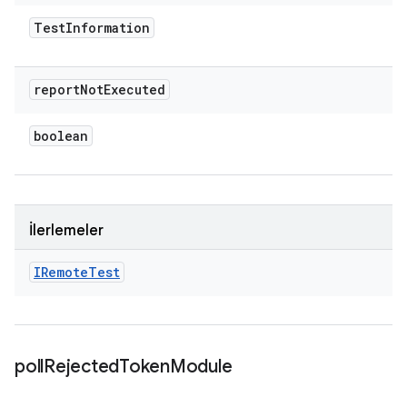
Test
Information
report
Not
Executed
boolean
İlerlemeler
IRemote
Test
poll
Rejected
Token
Module