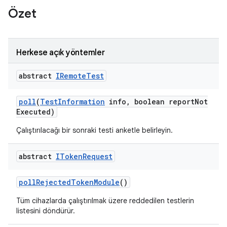
Özet
Herkese açık yöntemler
abstract
IRemote
Test
poll
(
Test
Information
info
,
boolean report
Not
Executed)
Çalıştırılacağı bir sonraki testi anketle belirleyin.
abstract
IToken
Request
poll
Rejected
Token
Module
()
Tüm cihazlarda çalıştırılmak üzere reddedilen testlerin
listesini döndürür.