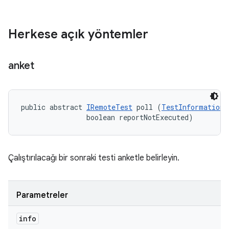
Herkese açık yöntemler
anket
public abstract 
IRemoteTest
 poll (
TestInformation
 
                boolean reportNotExecuted)
Çalıştırılacağı bir sonraki testi anketle belirleyin.
Parametreler
info