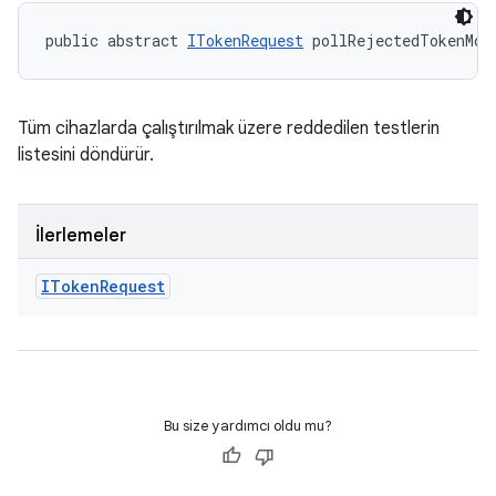
public abstract 
ITokenRequest
 pollRejectedTokenMod
Tüm cihazlarda çalıştırılmak üzere reddedilen testlerin
listesini döndürür.
İlerlemeler
IToken
Request
Bu size yardımcı oldu mu?