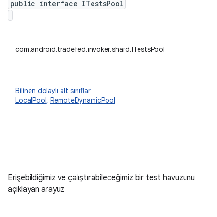
public interface ITestsPool
com.android.tradefed.invoker.shard.ITestsPool
Bilinen dolaylı alt sınıflar
LocalPool
,
RemoteDynamicPool
Erişebildiğimiz ve çalıştırabileceğimiz bir test havuzunu
açıklayan arayüz