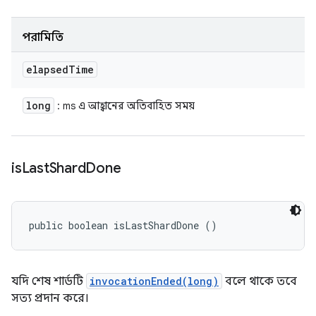
পরামিতি
elapsed
Time
long
: ms এ আহ্বানের অতিবাহিত সময়
is
Last
Shard
Done
public boolean isLastShardDone ()
যদি শেষ শার্ডটি
invocationEnded(long)
বলে থাকে তবে
সত্য প্রদান করে।