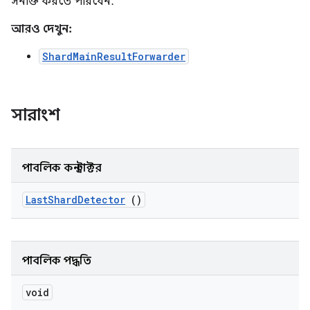
সনাক্ত করতে পারবেন.
আরও দেখুন:
ShardMainResultForwarder
সারাংশ
পাবলিক কনস্ট্রাক্টর
Last
Shard
Detector
()
পাবলিক পদ্ধতি
void