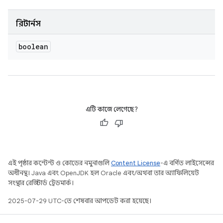
রিটার্নস
boolean
এটি কাজে লেগেছে?
এই পৃষ্ঠার কন্টেন্ট ও কোডের নমুনাগুলি
Content License
-এ বর্ণিত লাইসেন্সের
অধীনস্থ। Java এবং OpenJDK হল Oracle এবং/অথবা তার অ্যাফিলিয়েট
সংস্থার রেজিস্টার্ড ট্রেডমার্ক।
2025-07-29 UTC-তে শেষবার আপডেট করা হয়েছে।