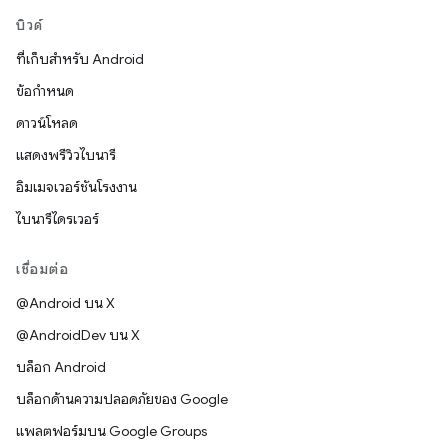
บิวด์
ที่เก็บสำหรับ Android
ข้อกำหนด
ดาวน์โหลด
แสดงพรีวิวไบนารี
อิมเมจเวอร์ชันโรงงาน
ไบนารีไดรเวอร์
เชื่อมต่อ
@Android บน X
@AndroidDev บน X
บล็อก Android
บล็อกด้านความปลอดภัยของ Google
แพลตฟอร์มบน Google Groups