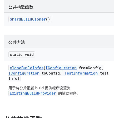
公共构造函数
Shard
Build
Cloner
()
公共方法
static void
clone
Build
Infos
(
IConfiguration
from
Config
,
IConfiguration
to
Config
,
Test
Information
test
Info)
用于将分片配置 build 提供程序设置为
ExistingBuildProvider
的辅助程序。