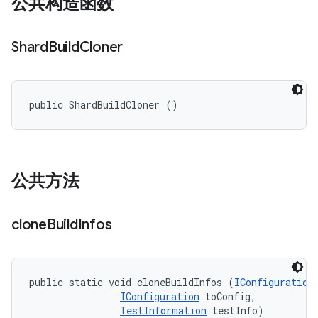
公共构造函数
Shard
Build
Cloner
public ShardBuildCloner ()
公共方法
clone
Build
Infos
public static void cloneBuildInfos (
IConfiguration
IConfiguration
 toConfig, 

TestInformation
 testInfo)