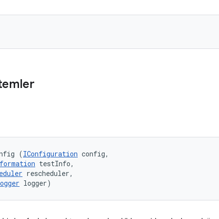
temler
nfig (
IConfiguration
 config, 

formation
 testInfo, 

eduler
 rescheduler, 

ogger
 logger)