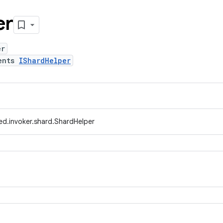
er
er
ents
IShardHelper
ed.invoker.shard.ShardHelper