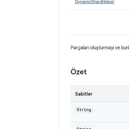
DynamicShardHelper
Parçaları oluşturmayı ve bunla
Özet
Sabitler
String