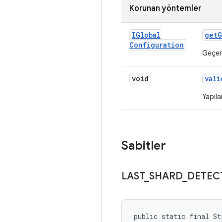
Korunan yöntemler
IGlobal
get
G
Configuration
Geçerl
void
vali
Yapıl
Sabitler
LAST
_
SHARD
_
DETEC
public static final S