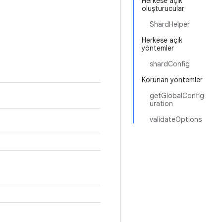
Herkese açık
oluşturucular
ShardHelper
Herkese açık
yöntemler
shardConfig
Korunan yöntemler
getGlobalConfig
uration
validateOptions