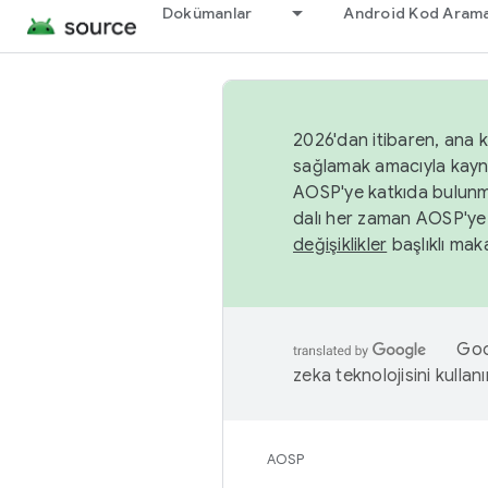
Dokümanlar
Android Kod Arama
2026'dan itibaren, ana k
sağlamak amacıyla kayn
AOSP'ye katkıda bulunm
dalı her zaman AOSP'ye 
değişiklikler
başlıklı maka
Goog
zeka teknolojisini kullanı
AOSP