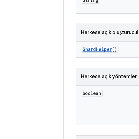
String
Herkese açık oluşturucul
Shard
Helper
()
Herkese açık yöntemler
boolean