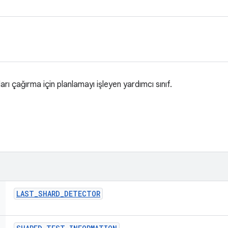
rı çağırma için planlamayı işleyen yardımcı sınıf.
LAST
_
SHARD
_
DETECTOR