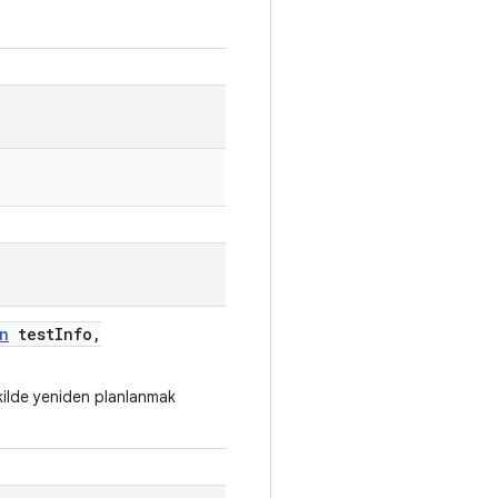
n
test
Info
,
ekilde yeniden planlanmak