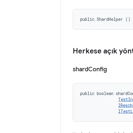
public ShardHelper ()
Herkese açık yön
shard
Config
public boolean shardCo
TestIn
IResch
ITestL