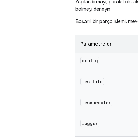
Yapılandırmayı, paralel olara
bölmeyi deneyin.
Başarılı bir parça işlemi, me
Parametreler
config
test
Info
rescheduler
logger