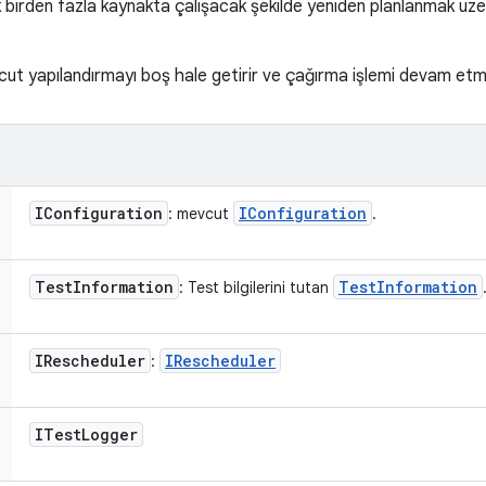
k birden fazla kaynakta çalışacak şekilde yeniden planlanmak üze
vcut yapılandırmayı boş hale getirir ve çağırma işlemi devam etm
IConfiguration
IConfiguration
: mevcut
.
Test
Information
Test
Information
: Test bilgilerini tutan
IRescheduler
IRescheduler
:
ITest
Logger