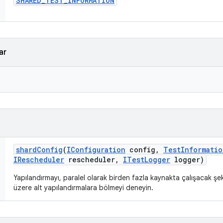
SHARED
_
TEST
_
INFORMATION
ar
shard
Config
(
IConfiguration
config
,
Test
Informatio
IRescheduler
rescheduler
,
ITest
Logger
logger)
Yapılandırmayı, paralel olarak birden fazla kaynakta çalışacak ş
üzere alt yapılandırmalara bölmeyi deneyin.