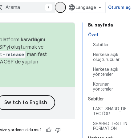
/
Oturum aç
Bu sayfada
Özet
latform kararlılığını
Sabitler
SP'yi oluşturmak ve
t-release
manifest
Herkese açık
oluşturucular
n
AOSP'de yapılan
Herkese açık
yöntemler
Korunan
yöntemler
Sabitler
LAST_SHARD_DE
TECTOR
SHARED_TEST_IN
FORMATION
 size yardımcı oldu mu?