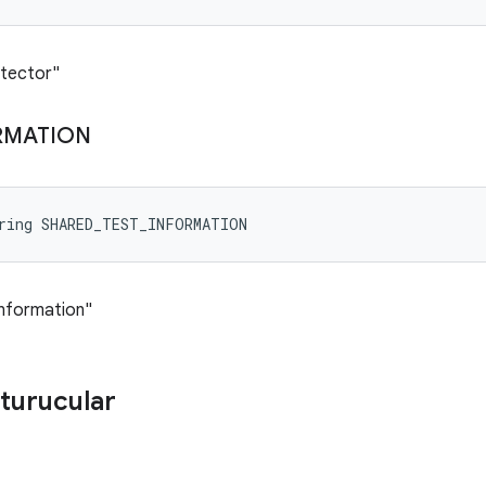
etector"
RMATION
tring SHARED_TEST_INFORMATION
information"
turucular