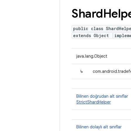
Shard
Help
public class ShardHelp
extends Object
implem
java.lang.Object
↳
com.android.tradef
Bilinen doğrudan alt sınıflar
StrictShardHelper
Bilinen dolaylı alt sınıflar