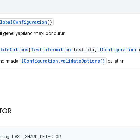
lobal
Configuration
()
i genel yapılandırmayı döndürür.
date
Options
(
Test
Information
test
Info
,
IConfiguration
c
IConfiguration.validateOptions()
andırmada
çalıştırır.
TOR
tring LAST_SHARD_DETECTOR