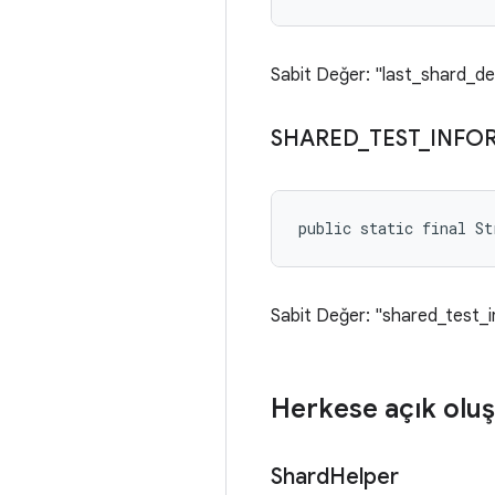
Sabit Değer: "last_shard_d
SHARED
_
TEST
_
INFO
public static final S
Sabit Değer: "shared_test_
Herkese açık oluş
Shard
Helper