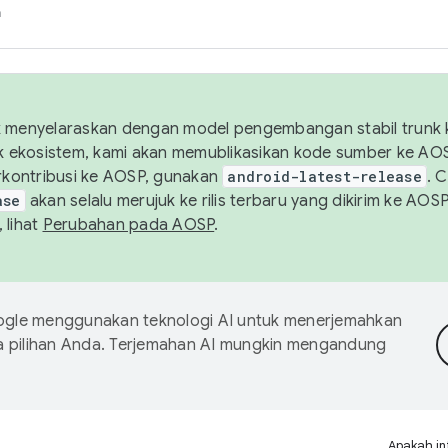
h
uk menyelaraskan dengan model pengembangan stabil trunk
tuk ekosistem, kami akan memublikasikan kode sumber ke A
kontribusi ke AOSP, gunakan
android-latest-release
. 
ase
akan selalu merujuk ke rilis terbaru yang dikirim ke AO
 lihat
Perubahan pada AOSP
.
gle menggunakan teknologi AI untuk menerjemahkan
a pilihan Anda. Terjemahan AI mungkin mengandung
Apakah in