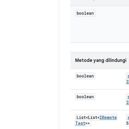
boolean
Metode yang dilindungi
boolean
I
boolean
I
List<List<
IRemote
Test
>>
S