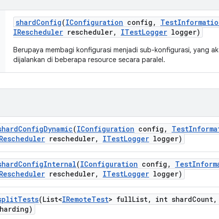
shard
Config
(
IConfiguration
config
,
Test
Informatio
IRescheduler
rescheduler
,
ITest
Logger
logger)
Berupaya membagi konfigurasi menjadi sub-konfigurasi, yang ak
dijalankan di beberapa resource secara paralel.
shard
Config
Dynamic
(
IConfiguration
config
,
Test
Informa
Rescheduler
rescheduler
,
ITest
Logger
logger)
shard
Config
Internal
(
IConfiguration
config
,
Test
Inform
Rescheduler
rescheduler
,
ITest
Logger
logger)
split
Tests
(List<
IRemote
Test
> full
List
,
int shard
Count
,
harding)