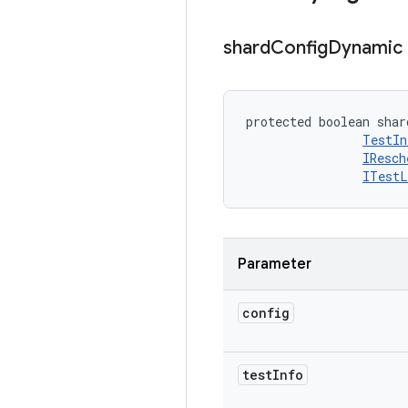
shard
Config
Dynamic
protected boolean shar
TestIn
IResch
ITestL
Parameter
config
test
Info