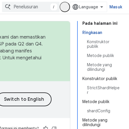
/
Masuk
Pada halaman ini
Ringkasan
 kami dan memastikan
Konstruktor
OSP pada Q2 dan Q4.
publik
Cabang manifes
Metode publik
SP. Untuk mengetahui
Metode yang
dilindungi
Konstruktor publik
StrictShardHelpe
r
Metode publik
shardConfig
Metode yang
dilindungi
formasi ini membantu?