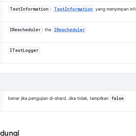
Test
Information
Test
Information
:
yang menyimpan info
IRescheduler
IRescheduler
: the
ITest
Logger
false
benar jika pengujian di-shard. Jika tidak, tampilkan
ndungi