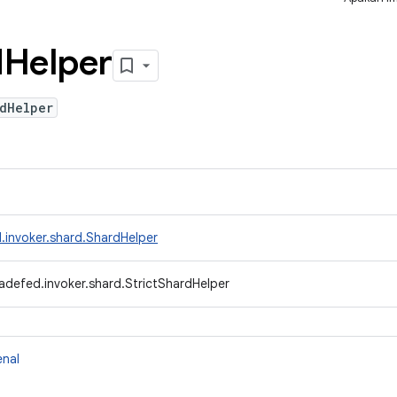
d
Helper
dHelper
.invoker.shard.ShardHelper
adefed.invoker.shard.StrictShardHelper
enal