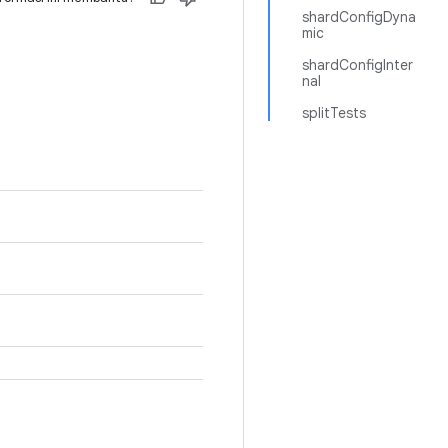
shardConfigDyna
mic
shardConfigInter
nal
splitTests