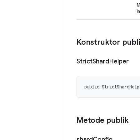
M
i
Konstruktor publ
Strict
Shard
Helper
public StrictShardHelp
Metode publik
shard
Config