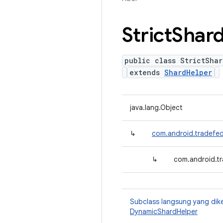
Strict
Shar
public class StrictShar
extends
ShardHelper
java.lang.Object
↳
com.android.tradefed
↳
com.android.tr
Subclass langsung yang dik
DynamicShardHelper