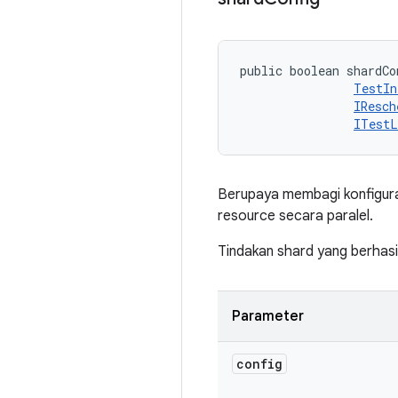
public boolean shardCo
TestIn
IResch
ITestL
Berupaya membagi konfiguras
resource secara paralel.
Tindakan shard yang berhasil
Parameter
config