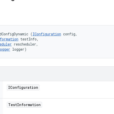
dConfigDynamic (
IConfiguration
 config, 

formation
 testInfo, 

eduler
 rescheduler, 

ogger
 logger)
IConfiguration
Test
Information