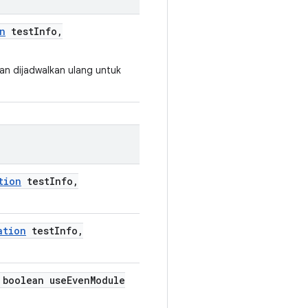
n
test
Info
,
an dijadwalkan ulang untuk
tion
test
Info
,
ation
test
Info
,
boolean use
Even
Module