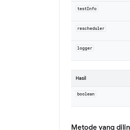
test
Info
rescheduler
logger
Hasil
boolean
Metode yang dili