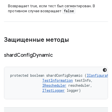
Возвращает true, если тест был сегментирован. В
false
противном случае возвращает
Защищенные методы
shard
Config
Dynamic
protected boolean shardConfigDynamic (
IConfigurati
TestInformation
 testInfo, 

IRescheduler
 rescheduler, 

ITestLogger
 logger)