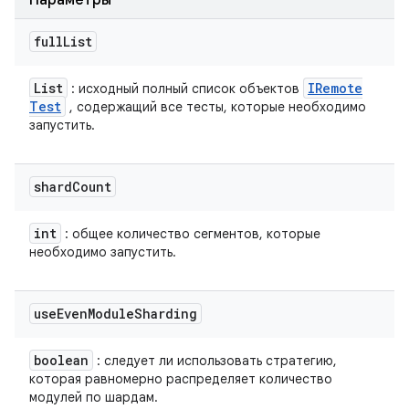
Параметры
full
List
List
IRemote
: исходный полный список объектов
Test
, содержащий все тесты, которые необходимо
запустить.
shard
Count
int
: общее количество сегментов, которые
необходимо запустить.
use
Even
Module
Sharding
boolean
: следует ли использовать стратегию,
которая равномерно распределяет количество
модулей по шардам.