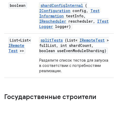
boolean
shard
Config
Internal
(
IConfiguration
config
,
Test
Information
test
Info
,
IRescheduler
rescheduler
,
ITest
Logger
logger)
List<List<
split
Tests
(List<
IRemote
Test
>
IRemote
full
List
,
int shard
Count
,
Test
>>
boolean use
Even
Module
Sharding)
Разделите список тестов для запуска
в соответствии с потребностями
реализации.
Государственные строители