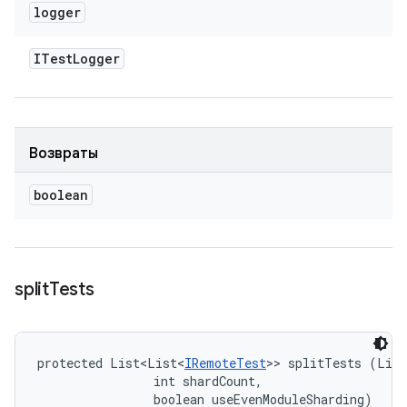
logger
ITest
Logger
Возвраты
boolean
split
Tests
protected List<List<
IRemoteTest
>> splitTests (List
                int shardCount, 

                boolean useEvenModuleSharding)