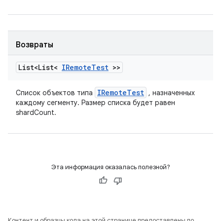
Возвраты
List<List<
IRemote
Test
>>
IRemote
Test
Список объектов типа
, назначенных
каждому сегменту. Размер списка будет равен
shardCount.
Эта информация оказалась полезной?
Контент и образцы кода на этой странице предоставлены по