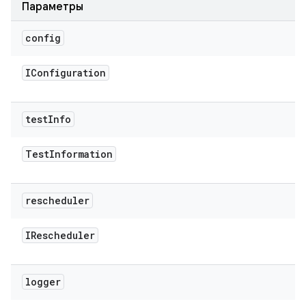
Параметры
config
IConfiguration
test
Info
Test
Information
rescheduler
IRescheduler
logger