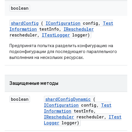
boolean
shard
Config
(
IConfiguration
config
,
Test
Information
test
Info
,
IRescheduler
rescheduler
,
ITest
Logger
logger)
Предпринята попытка разделить конфигурацию на
подконфигурации для последующего параллельного
выполнения на нескольких ресурсах.
Защищенные методы
boolean
shard
Config
Dynamic
(
IConfiguration
config
,
Test
Information
test
Info
,
IRescheduler
rescheduler
,
ITest
Logger
logger)