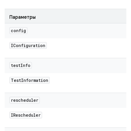
Параметры
config
IConfiguration
test
Info
Test
Information
rescheduler
IRescheduler