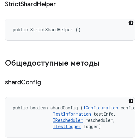
Strict
Shard
Helper
public StrictShardHelper ()
Общедоступные методы
shard
Config
public boolean shardConfig (
IConfiguration
 config, 
TestInformation
 testInfo, 

IRescheduler
 rescheduler, 

ITestLogger
 logger)