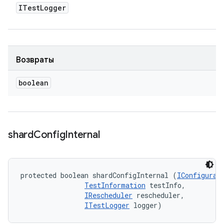
ITest
Logger
Возвраты
boolean
shard
Config
Internal
protected boolean shardConfigInternal (
IConfigurat
TestInformation
 testInfo, 

IRescheduler
 rescheduler, 

ITestLogger
 logger)