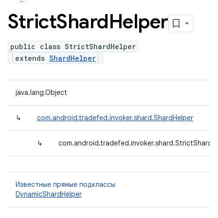
Strict
Shard
Helper
public class StrictShardHelper
extends
ShardHelper
java.lang.Object
↳
com.android.tradefed.invoker.shard.ShardHelper
↳
com.android.tradefed.invoker.shard.StrictShardH
Известные прямые подклассы
DynamicShardHelper