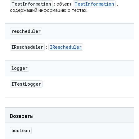
Test
Information
Test
Information
: объект
,
содержащий информацию о тестах.
rescheduler
IRescheduler
IRescheduler
:
logger
ITest
Logger
Возвраты
boolean