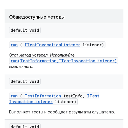
Общедоступные методы
default void
run
(
ITest
Invocation
Listener
listener)
Этот метод устарел. Используйте
run(TestInformation,ITestInvocationListener)
вместо него.
default void
run
(
Test
Information
test
Info
,
ITest
Invocation
Listener
listener)
Выполняет тесты и сообщает результаты слушателю.
default void