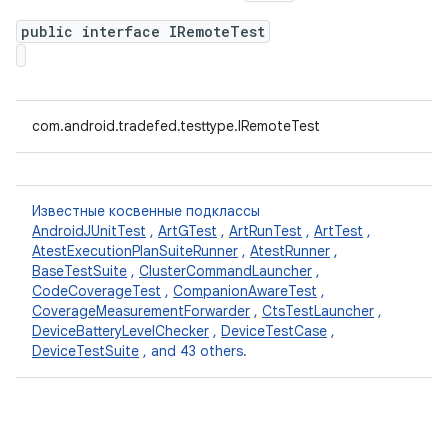
public interface IRemoteTest
com.android.tradefed.testtype.IRemoteTest
Известные косвенные подклассы
AndroidJUnitTest
,
ArtGTest
,
ArtRunTest
,
ArtTest
,
AtestExecutionPlanSuiteRunner
,
AtestRunner
,
BaseTestSuite
,
ClusterCommandLauncher
,
CodeCoverageTest
,
CompanionAwareTest
,
CoverageMeasurementForwarder
,
CtsTestLauncher
,
DeviceBatteryLevelChecker
,
DeviceTestCase
,
DeviceTestSuite
, and 43 others.