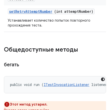
set
Retry
Attempt
Number
(int attempt
Number)
Устанавливает количество попыток повторного
прохождения теста.
Общедоступные методы
бегать
public void run (
ITestInvocationListener
 listener)
Этот метод устарел.