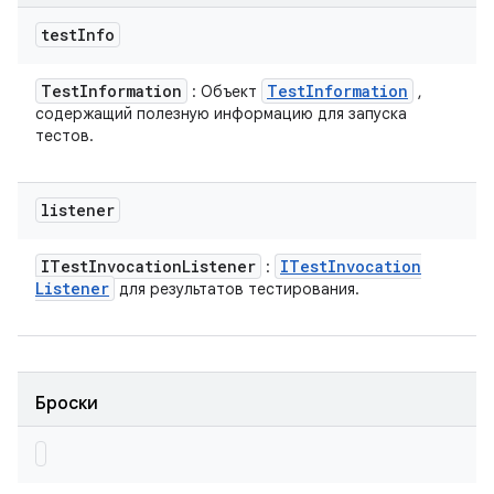
test
Info
Test
Information
Test
Information
: Объект
,
содержащий полезную информацию для запуска
тестов.
listener
ITest
Invocation
Listener
ITest
Invocation
:
Listener
для результатов тестирования.
Броски