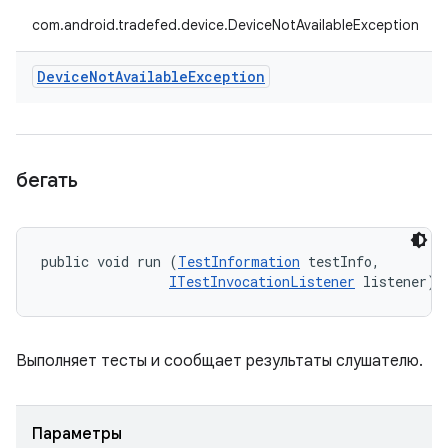
com.android.tradefed.device.DeviceNotAvailableException
Device
Not
Available
Exception
бегать
public void run (
TestInformation
 testInfo, 

ITestInvocationListener
 listener)
Выполняет тесты и сообщает результаты слушателю.
Параметры