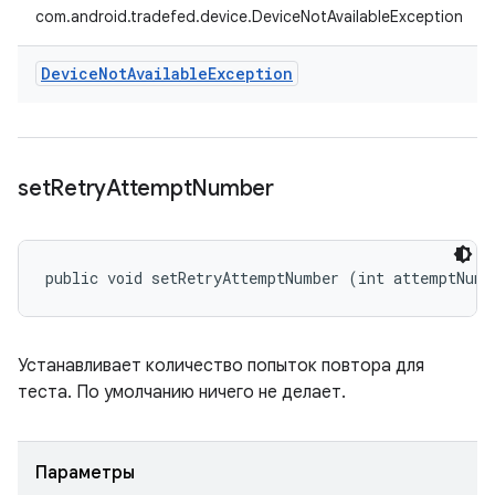
com.android.tradefed.device.DeviceNotAvailableException
Device
Not
Available
Exception
set
Retry
Attempt
Number
public void setRetryAttemptNumber (int attemptNumb
Устанавливает количество попыток повтора для
теста. По умолчанию ничего не делает.
Параметры