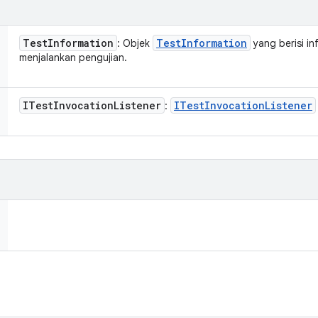
Test
Information
Test
Information
: Objek
yang berisi i
menjalankan pengujian.
ITest
Invocation
Listener
ITest
Invocation
Listener
: