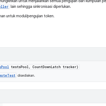
ngkinkan untuk menjalankan semua pengujian dari kumpulan pen
oller
lain sehingga sinkronisasi diperlukan.
n untuk modul/pengujian token.
s
Pool
tests
Pool
,
Count
Down
Latch tracker)
moteTest
disediakan.