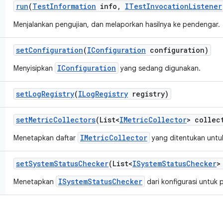
run
(
Test
Information
info
,
ITest
Invocation
Listener
Menjalankan pengujian, dan melaporkan hasilnya ke pendengar.
set
Configuration
(
IConfiguration
configuration)
IConfiguration
Menyisipkan
yang sedang digunakan.
set
Log
Registry
(
ILog
Registry
registry)
set
Metric
Collectors
(List<
IMetric
Collector
> collec
IMetricCollector
Menetapkan daftar
yang ditentukan untuk
set
System
Status
Checker
(List<
ISystem
Status
Checker
>
ISystemStatusChecker
Menetapkan
dari konfigurasi untuk 