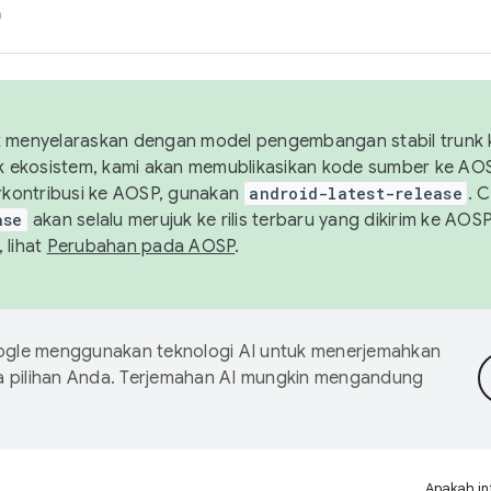
h
uk menyelaraskan dengan model pengembangan stabil trunk
tuk ekosistem, kami akan memublikasikan kode sumber ke A
kontribusi ke AOSP, gunakan
android-latest-release
. 
ase
akan selalu merujuk ke rilis terbaru yang dikirim ke AO
 lihat
Perubahan pada AOSP
.
gle menggunakan teknologi AI untuk menerjemahkan
a pilihan Anda. Terjemahan AI mungkin mengandung
Apakah in