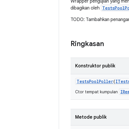
Wrapper pengujian yang memu
dibagikan oleh
TestsPoolP
TODO: Tambahkan penangana
Ringkasan
Konstruktor publik
Tests
Pool
Poller
(
ITest
IRe
Ctor tempat kumpulan
Metode publik