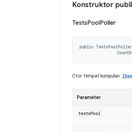
Konstruktor publ
Tests
Pool
Poller
public TestsPoolPolle
                CountD
Ctor tempat kumpulan
IRe
Parameter
tests
Pool