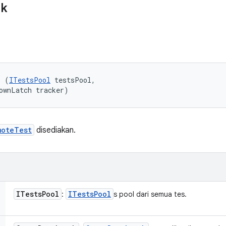
ik
r (
ITestsPool
 testsPool, 

ownLatch tracker)
moteTest
disediakan.
ITests
Pool
ITests
Pool
:
s pool dari semua tes.