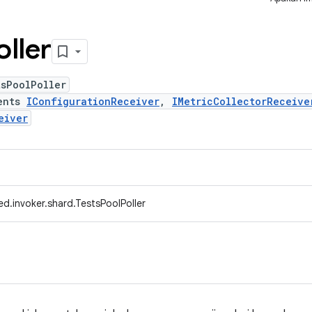
oller
tsPoolPoller
ents
IConfigurationReceiver
,
IMetricCollectorReceive
eiver
d.invoker.shard.TestsPoolPoller