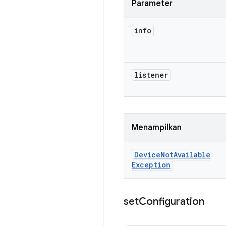
Parameter
info
listener
Menampilkan
Device
Not
Available
Exception
set
Configuration