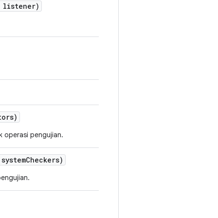
listener)
tors)
 operasi pengujian.
 system
Checkers)
pengujian.