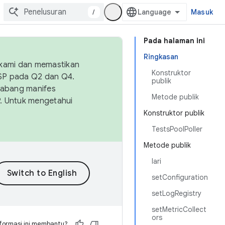
/
Masuk
Pada halaman ini
Ringkasan
 kami dan memastikan
Konstruktor
OSP pada Q2 dan Q4.
publik
Cabang manifes
Metode publik
SP. Untuk mengetahui
Konstruktor publik
TestsPoolPoller
Metode publik
lari
setConfiguration
setLogRegistry
setMetricCollect
ors
formasi ini membantu?