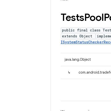
Tests
Pool
P
public final class Tes
extends Object
implem
ISystemStatusCheckerRec
java.lang.Object
↳
com.android.tradefe