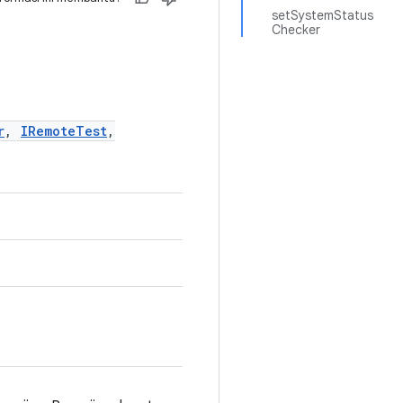
setSystemStatus
Checker
r
,
IRemoteTest
,