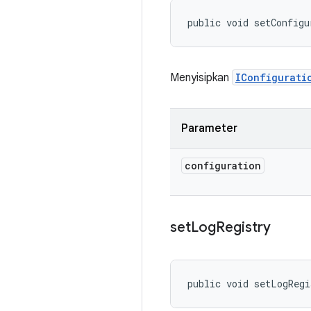
public void setConfigu
Menyisipkan
IConfigurati
Parameter
configuration
set
Log
Registry
public void setLogRegi