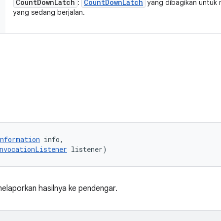
Count
Down
Latch
Count
Down
Latch
:
yang dibagikan untuk 
yang sedang berjalan.
nformation
 info, 

nvocationListener
 listener)
melaporkan hasilnya ke pendengar.