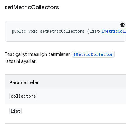
set
Metric
Collectors
public void setMetricCollectors (List<
IMetricColle
Test çalıştırması için tanımlanan
IMetricCollector
listesini ayarlar.
Parametreler
collectors
List