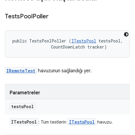
Tests
Pool
Poller
public TestsPoolPoller (
ITestsPool
 testsPool, 

                CountDownLatch tracker)
IRemoteTest
havuzunun sağlandığı yer.
Parametreler
tests
Pool
ITests
Pool
ITests
Pool
: Tüm testlerin
havuzu.