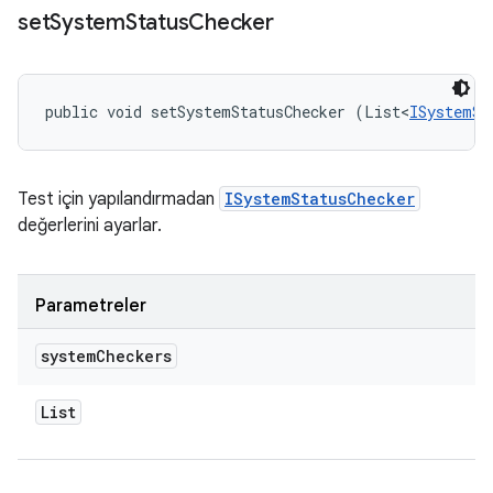
set
System
Status
Checker
public void setSystemStatusChecker (List<
ISystemSt
Test için yapılandırmadan
ISystemStatusChecker
değerlerini ayarlar.
Parametreler
system
Checkers
List