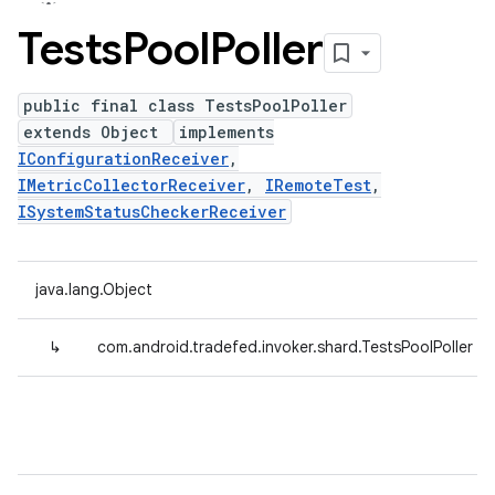
Tests
Pool
Poller
public final class TestsPoolPoller
extends Object
implements
IConfigurationReceiver
,
IMetricCollectorReceiver
,
IRemoteTest
,
ISystemStatusCheckerReceiver
java.lang.Object
↳
com.android.tradefed.invoker.shard.TestsPoolPoller