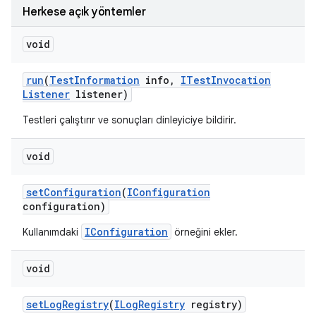
Herkese açık yöntemler
void
run
(
Test
Information
info
,
ITest
Invocation
Listener
listener)
Testleri çalıştırır ve sonuçları dinleyiciye bildirir.
void
set
Configuration
(
IConfiguration
configuration)
IConfiguration
Kullanımdaki
örneğini ekler.
void
set
Log
Registry
(
ILog
Registry
registry)