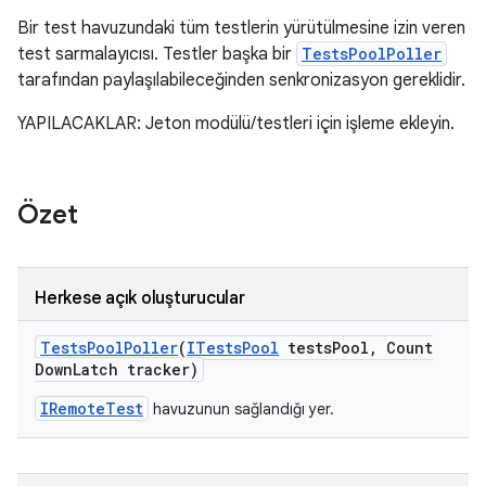
Bir test havuzundaki tüm testlerin yürütülmesine izin veren
test sarmalayıcısı. Testler başka bir
TestsPoolPoller
tarafından paylaşılabileceğinden senkronizasyon gereklidir.
YAPILACAKLAR: Jeton modülü/testleri için işleme ekleyin.
Özet
Herkese açık oluşturucular
Tests
Pool
Poller
(
ITests
Pool
tests
Pool
,
Count
Down
Latch tracker)
IRemoteTest
havuzunun sağlandığı yer.