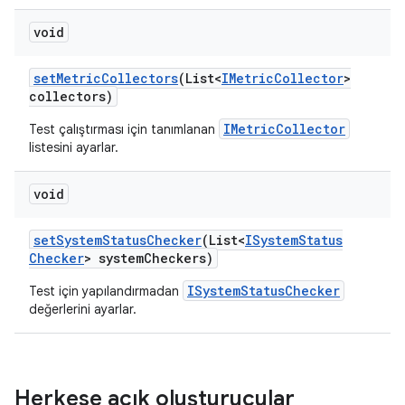
void
set
Metric
Collectors
(List<
IMetric
Collector
>
collectors)
IMetricCollector
Test çalıştırması için tanımlanan
listesini ayarlar.
void
set
System
Status
Checker
(List<
ISystem
Status
Checker
> system
Checkers)
ISystemStatusChecker
Test için yapılandırmadan
değerlerini ayarlar.
Herkese açık oluşturucular