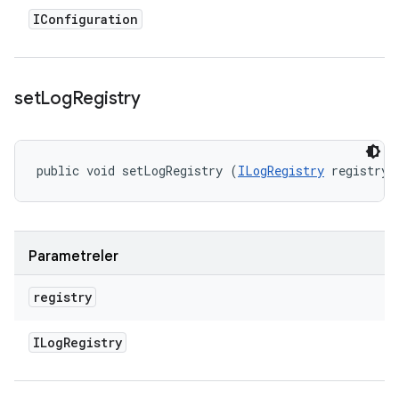
IConfiguration
set
Log
Registry
public void setLogRegistry (
ILogRegistry
 registry)
Parametreler
registry
ILog
Registry