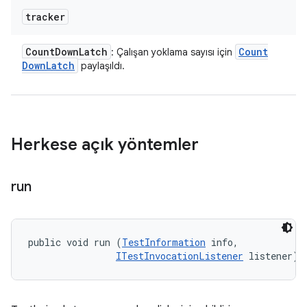
tracker
Count
Down
Latch
Count
: Çalışan yoklama sayısı için
Down
Latch
paylaşıldı.
Herkese açık yöntemler
run
public void run (
TestInformation
 info, 

ITestInvocationListener
 listener)