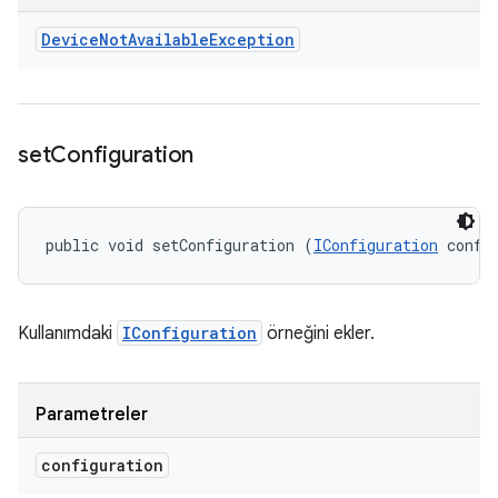
Device
Not
Available
Exception
set
Configuration
public void setConfiguration (
IConfiguration
 confi
Kullanımdaki
IConfiguration
örneğini ekler.
Parametreler
configuration