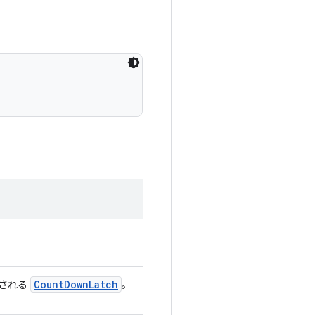
Count
Down
Latch
有される
。