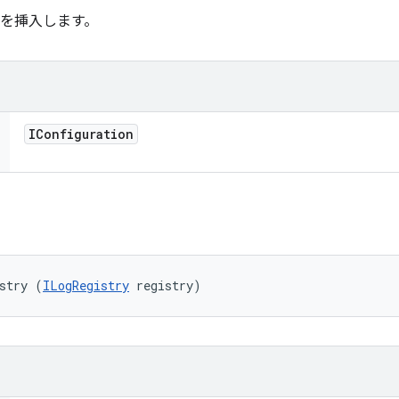
を挿入します。
IConfiguration
stry (
ILogRegistry
 registry)