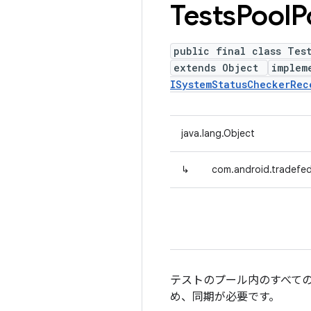
Tests
Pool
P
public final class Tes
extends Object
implem
ISystemStatusCheckerRec
java.lang.Object
↳
com.android.tradefed.
テストのプール内のすべて
め、同期が必要です。