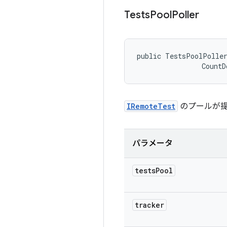
Tests
Pool
Poller
public TestsPoolPolle
                CountD
IRemoteTest
のプールが提供
パラメータ
tests
Pool
tracker