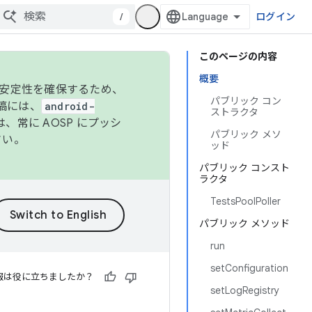
/
ログイン
このページの内容
概要
の安定性を確保するため、
パブリック コン
投稿には、
android-
ストラクタ
、常に AOSP にプッシ
パブリック メソ
さい。
ッド
パブリック コンスト
ラクタ
TestsPoolPoller
パブリック メソッド
run
setConfiguration
報は役に立ちましたか？
setLogRegistry