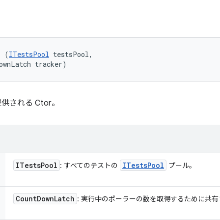
r (
ITestsPool
 testsPool, 

ownLatch tracker)
される Ctor。
ITests
Pool
ITests
Pool
: すべてのテストの
プール。
Count
Down
Latch
: 実行中のポーラーの数を取得するために共