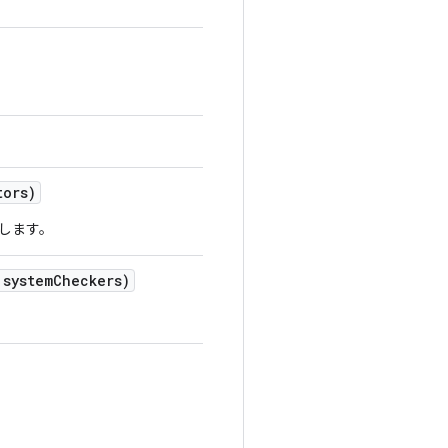
tors)
します。
 system
Checkers)