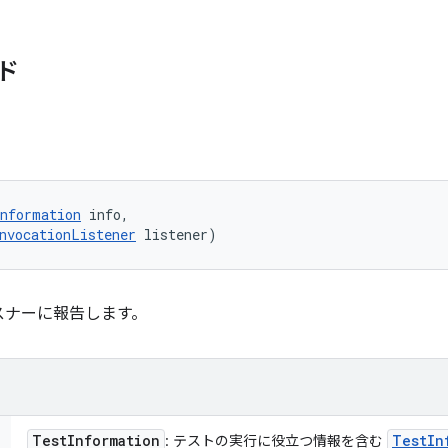
ド
nformation
 info, 

nvocationListener
 listener)
スナーに報告します。
Test
Information
Test
In
: テストの実行に役立つ情報を含む