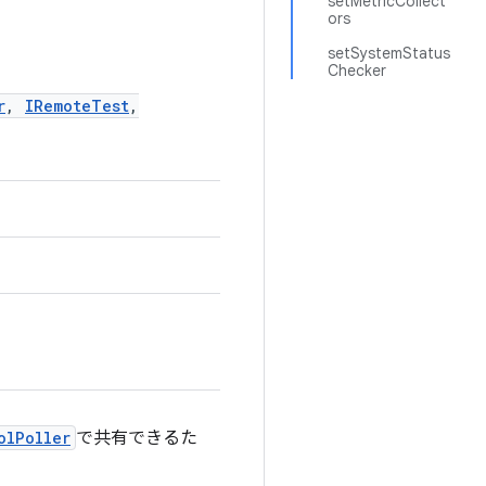
setMetricCollect
ors
setSystemStatus
Checker
r
,
IRemoteTest
,
olPoller
で共有できるた