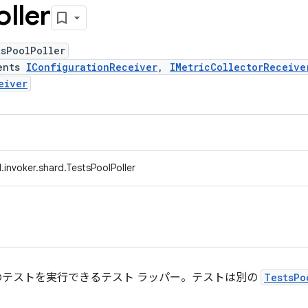
oller
tsPoolPoller
ents
IConfigurationReceiver
,
IMetricCollectorReceive
eiver
invoker.shard.TestsPoolPoller
のテストを実行できるテスト ラッパー。テストは別の
TestsPo