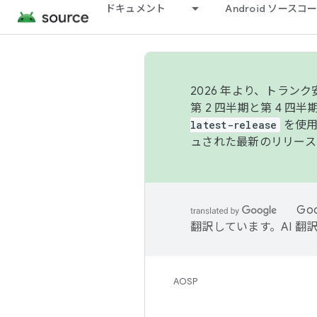
ドキュメント
Android ソース
2026 年より、トラ
第 2 四半期と第 4 四
latest-release
を使用
ュされた最新のリリース
Go
翻訳しています。AI 
AOSP