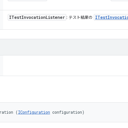
ITest
Invocation
Listener
ITest
Invocati
: テスト結果の
ration (
IConfiguration
 configuration)