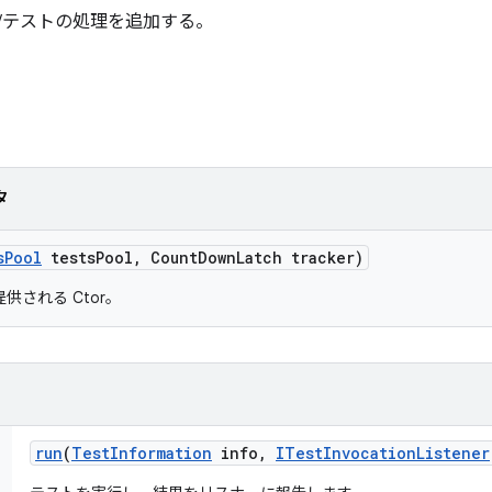
ール/テストの処理を追加する。
タ
s
Pool
tests
Pool
,
Count
Down
Latch tracker)
供される Ctor。
run
(
Test
Information
info
,
ITest
Invocation
Listener