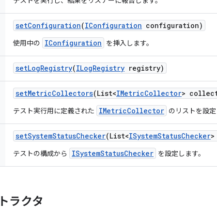
テストを実行し、結果をリスナーに報告します。
set
Configuration
(
IConfiguration
configuration)
IConfiguration
使用中の
を挿入します。
set
Log
Registry
(
ILog
Registry
registry)
set
Metric
Collectors
(List<
IMetric
Collector
> collec
IMetricCollector
テスト実行用に定義された
のリストを設定
set
System
Status
Checker
(List<
ISystem
Status
Checker
>
ISystemStatusChecker
テストの構成から
を設定します。
トラクタ