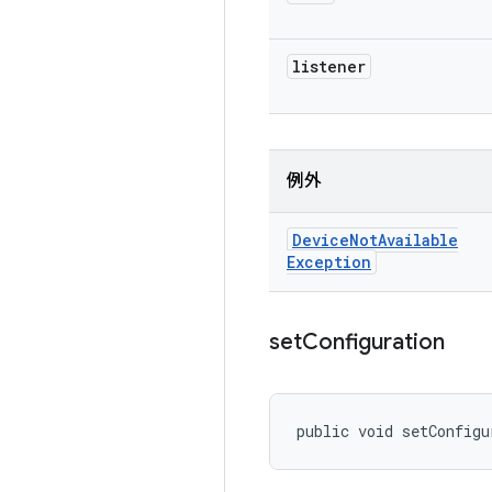
listener
例外
Device
Not
Available
Exception
set
Configuration
public void setConfigu