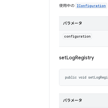
使用中の
IConfiguration
パラメータ
configuration
set
Log
Registry
public void setLogRegi
パラメータ