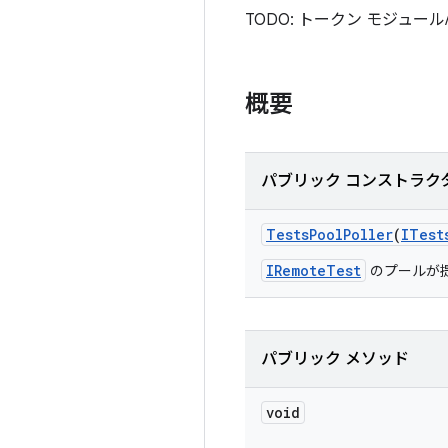
TODO: トークン モジュ
概要
パブリック コンストラク
Tests
Pool
Poller
(
ITest
IRemoteTest
のプールが提
パブリック メソッド
void