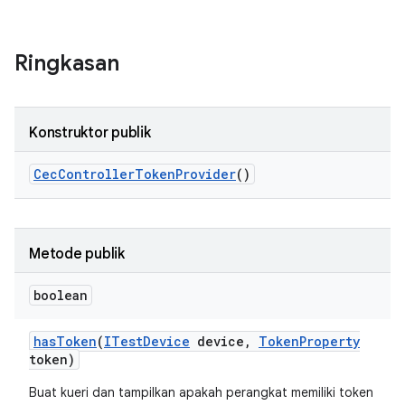
Ringkasan
Konstruktor publik
Cec
Controller
Token
Provider
()
Metode publik
boolean
has
Token
(
ITest
Device
device
,
Token
Property
token)
Buat kueri dan tampilkan apakah perangkat memiliki token