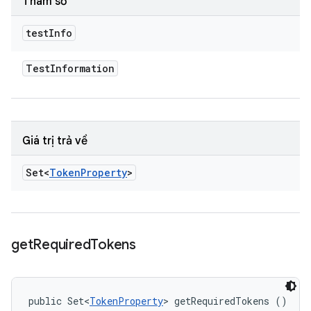
Tham số
test
Info
Test
Information
Giá trị trả về
Set<
Token
Property
>
get
Required
Tokens
public Set<
TokenProperty
> getRequiredTokens ()