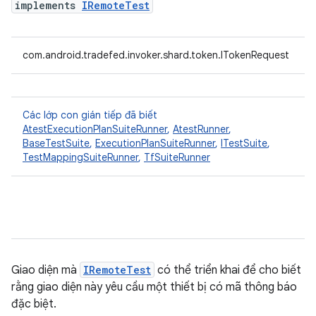
implements
IRemoteTest
com.android.tradefed.invoker.shard.token.ITokenRequest
Các lớp con gián tiếp đã biết
AtestExecutionPlanSuiteRunner
,
AtestRunner
,
BaseTestSuite
,
ExecutionPlanSuiteRunner
,
ITestSuite
,
TestMappingSuiteRunner
,
TfSuiteRunner
Giao diện mà
IRemoteTest
có thể triển khai để cho biết
rằng giao diện này yêu cầu một thiết bị có mã thông báo
đặc biệt.