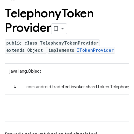
Telephony
Token
Provider
public class TelephonyTokenProvider
extends Object
implements
ITokenProvider
java.lang.Object
↳
com.android.tradefed.invoker.shard.token.TelephonyT