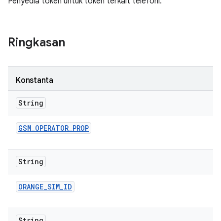
Penyedia token untuk token terkait telefoni.
Ringkasan
Konstanta
String
GSM
_
OPERATOR
_
PROP
String
ORANGE
_
SIM
_
ID
String