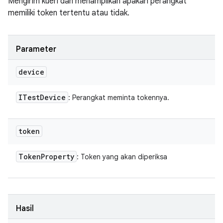
Mengirim kueri dan menampilkan apakah perangkat
memiliki token tertentu atau tidak.
Parameter
device
ITest
Device
: Perangkat meminta tokennya.
token
Token
Property
: Token yang akan diperiksa
Hasil