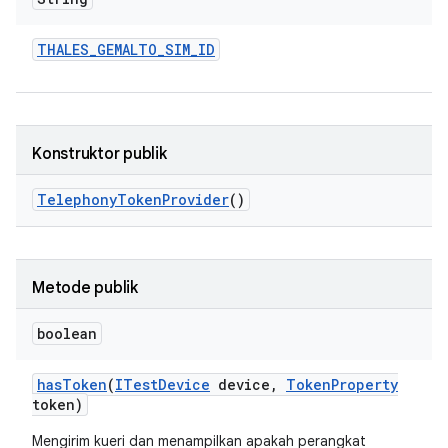
THALES
_
GEMALTO
_
SIM
_
ID
Konstruktor publik
Telephony
Token
Provider
()
Metode publik
boolean
has
Token
(
ITest
Device
device
,
Token
Property
token)
Mengirim kueri dan menampilkan apakah perangkat