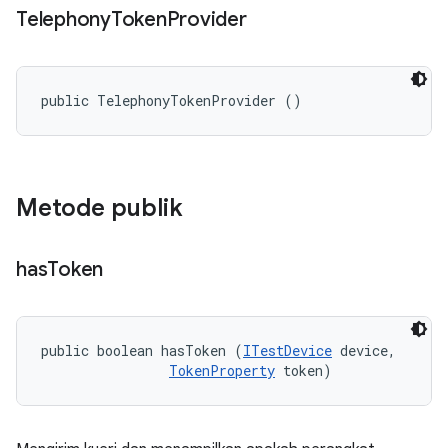
Telephony
Token
Provider
public TelephonyTokenProvider ()
Metode publik
has
Token
public boolean hasToken (
ITestDevice
 device, 

TokenProperty
 token)