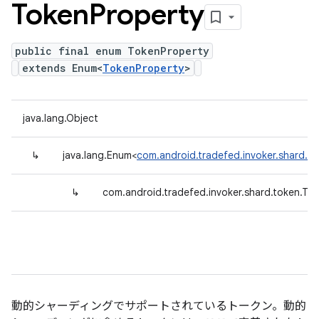
Token
Property
public final enum TokenProperty
extends Enum<
TokenProperty
>
java.lang.Object
↳
java.lang.Enum<
com.android.tradefed.invoker.shard.t
↳
com.android.tradefed.invoker.shard.token.To
動的シャーディングでサポートされているトークン。動的