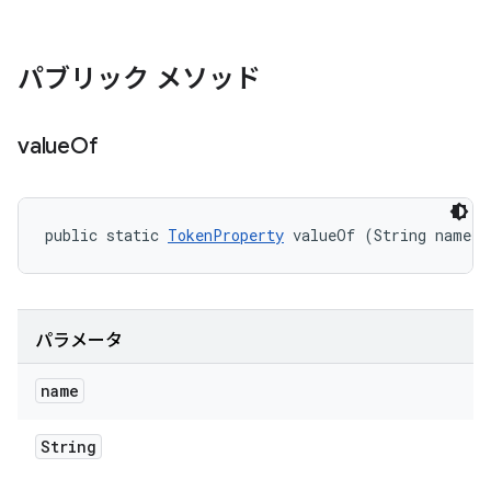
パブリック メソッド
value
Of
public static 
TokenProperty
 valueOf (String name)
パラメータ
name
String