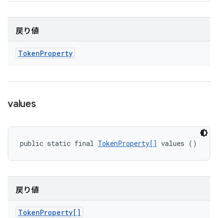
戻り値
Token
Property
values
public static final 
TokenProperty[]
 values ()
戻り値
Token
Property[]