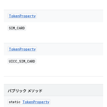
Token
Property
SIM
_
CARD
Token
Property
UICC
_
SIM
_
CARD
パブリック メソッド
static
Token
Property