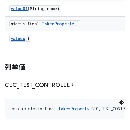
value
Of
(String name)
static final
Token
Property[]
values
()
列挙値
CEC
_
TEST
_
CONTROLLER
public static final 
TokenProperty
 CEC_TEST_CONTRO