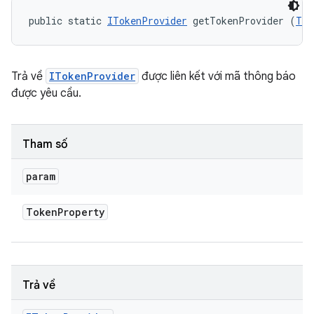
public static 
ITokenProvider
 getTokenProvider (
Tok
Trả về
ITokenProvider
được liên kết với mã thông báo
được yêu cầu.
Tham số
param
Token
Property
Trả về