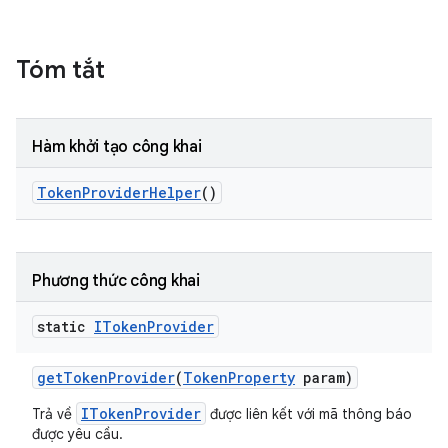
Tóm tắt
Hàm khởi tạo công khai
Token
Provider
Helper
()
Phương thức công khai
static
IToken
Provider
get
Token
Provider
(
Token
Property
param)
ITokenProvider
Trả về
được liên kết với mã thông báo
được yêu cầu.