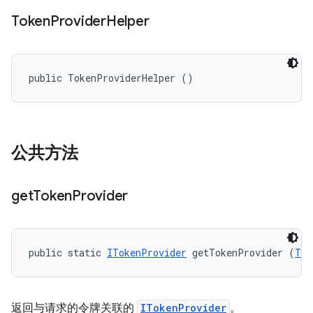
Token
Provider
Helper
public TokenProviderHelper ()
公共方法
get
Token
Provider
public static 
ITokenProvider
 getTokenProvider (
Tok
返回与请求的令牌关联的
ITokenProvider
。