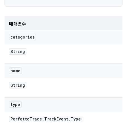
매개변수
categories
String
name
String
type
Perfetto
Trace
.
Track
Event
.
Type