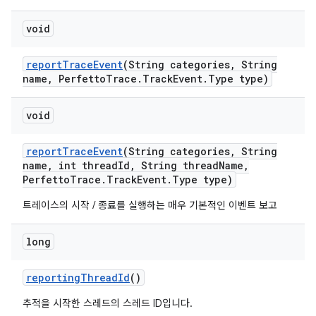
void
report
Trace
Event
(String categories
,
String
name
,
Perfetto
Trace
.
Track
Event
.
Type type)
void
report
Trace
Event
(String categories
,
String
name
,
int thread
Id
,
String thread
Name
,
Perfetto
Trace
.
Track
Event
.
Type type)
트레이스의 시작 / 종료를 실행하는 매우 기본적인 이벤트 보고
long
reporting
Thread
Id
()
추적을 시작한 스레드의 스레드 ID입니다.