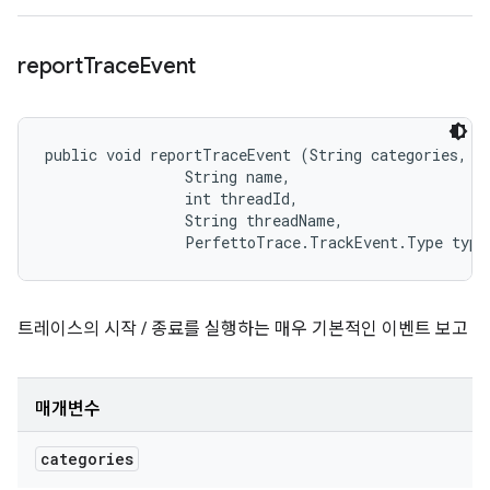
report
Trace
Event
public void reportTraceEvent (String categories, 

                String name, 

                int threadId, 

                String threadName, 

                PerfettoTrace.TrackEvent.Type type
트레이스의 시작 / 종료를 실행하는 매우 기본적인 이벤트 보고
매개변수
categories