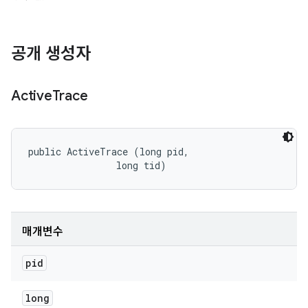
공개 생성자
Active
Trace
public ActiveTrace (long pid, 

                long tid)
매개변수
pid
long