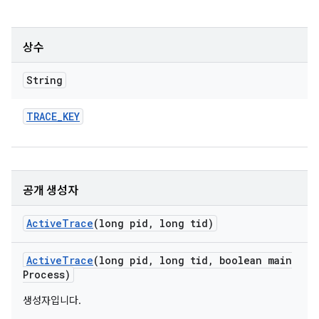
상수
String
TRACE
_
KEY
공개 생성자
Active
Trace
(long pid
,
long tid)
Active
Trace
(long pid
,
long tid
,
boolean main
Process)
생성자입니다.