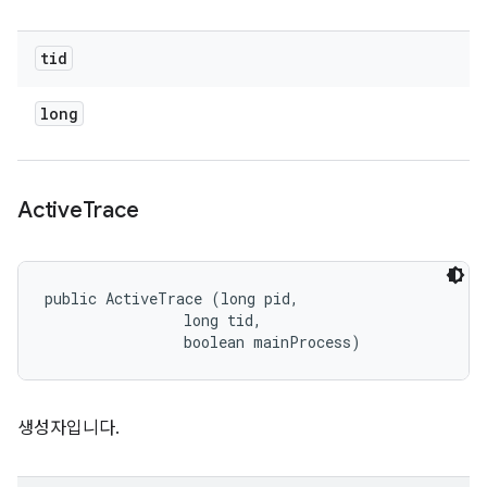
tid
long
Active
Trace
public ActiveTrace (long pid, 

                long tid, 

                boolean mainProcess)
생성자입니다.