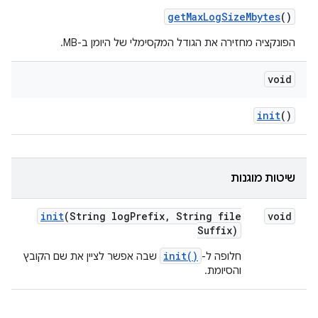
get
Max
Log
Size
Mbytes
()
הפונקציה מחזירה את הגודל המקסימלי של היומן ב-MB.
void
init
()
שיטות מוגנות
init
(String log
Prefix
,
String file
void
Suffix)
init()
חלופה ל-
שבה אפשר לציין את שם הקובץ
והסיומת.