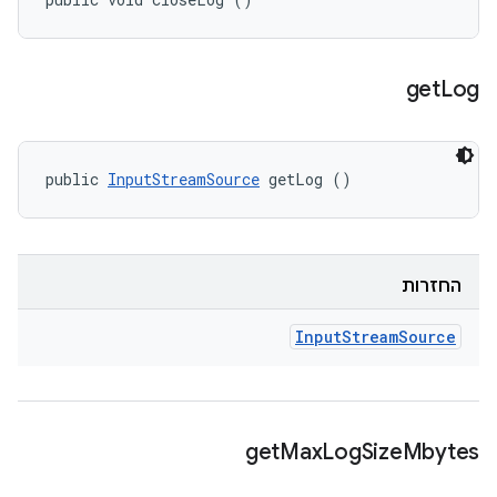
get
Log
public 
InputStreamSource
 getLog ()
החזרות
Input
Stream
Source
get
Max
Log
Size
Mbytes