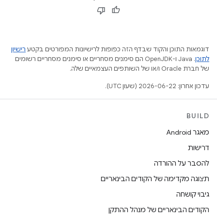
דוגמאות התוכן והקוד שבדף הזה כפופות לרישיונות המפורטים בקטע
רישיון
לתוכן
.‏ Java ו-OpenJDK הם סימנים מסחריים או סימנים מסחריים רשומים
של חברת Oracle ו/או של השותפים העצמאיים שלה.
עדכון אחרון: 2026-06-22 (שעון UTC).
BUILD
מאגר Android
דרישות
להסבר על ההורדה
תצוגה מקדימה של הקודים הבינאריים
גיבוי קושחה
הקודים הבינאריים של מנהל ההתקן