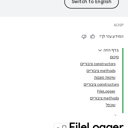
AOSP
המידע עזר לך?
בדף הזה
סיכום
‫constructors ציבוריים
‫methods ציבוריים
שיטות מוגנות
‫constructors ציבוריים
FileLogger
‫methods ציבוריים
שכפל
File
Logger