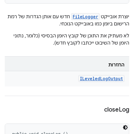
יוצרת אובייקט
FileLogger
חדש עם אותן הגדרות של רמת
הרישום ביומן כמו באובייקט הנוכחי.
לא מעתיק את התוכן של קובץ היומן הבסיסי (כלומר, נתוני
היומן של השיבוט ייכתבו לקובץ חדש).
החזרות
ILeveled
Log
Output
close
Log
public void closeLog ()