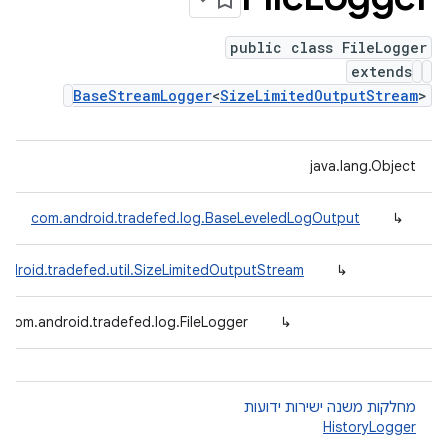
public class FileLogger
extends
BaseStreamLogger
<
SizeLimitedOutputStream
>
java.lang.Object
com.android.tradefed.log.BaseLeveledLogOutput
↳
ndroid.tradefed.util.SizeLimitedOutputStream
↳
com.android.tradefed.log.FileLogger
↳
מחלקות משנה ישירות ידועות
HistoryLogger