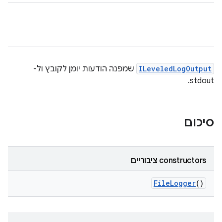
ILeveledLogOutput
שמפנה הודעות יומן לקובץ ול-
stdout.
סיכום
‫constructors ציבוריים
File
Logger
()