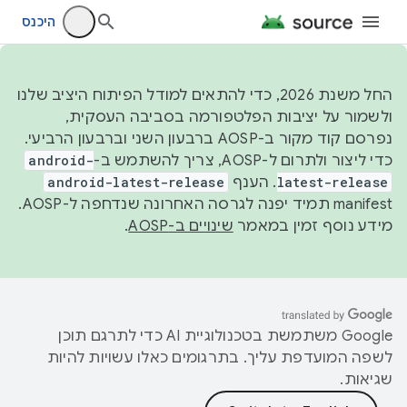
היכנס
החל משנת 2026, כדי להתאים למודל הפיתוח היציב שלנו
ולשמור על יציבות הפלטפורמה בסביבה העסקית,
נפרסם קוד מקור ב-AOSP ברבעון השני וברבעון הרביעי.
כדי ליצור ולתרום ל-AOSP, צריך להשתמש ב-
android-
latest-release
. הענף
android-latest-release
manifest תמיד יפנה לגרסה האחרונה שנדחפה ל-AOSP.
מידע נוסף זמין במאמר
שינויים ב-AOSP
.
‫Google משתמשת בטכנולוגיית AI כדי לתרגם תוכן
לשפה המועדפת עליך. בתרגומים כאלו עשויות להיות
שגיאות.