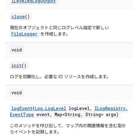
ILeveled
Log
Output
clone
()
現在のオブジェクトと同じログレベル設定で新しい
FileLogger
を作成します。
void
init
()
ログを初期化し、必要な IO リソースを作成します。
void
log
Event
(
Log
.
Log
Level
log
Level
,
ILog
Registry
.
Event
Type
event
,
Map<String
,
String> args)
このメソッドを呼び出して、マップ内の関連情報を含む型か
らイベントを記録します。