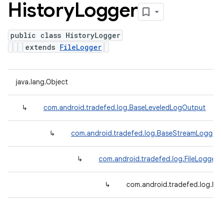
History
Logger
public class HistoryLogger
extends
FileLogger
java.lang.Object
↳
com.android.tradefed.log.BaseLeveledLogOutput
↳
com.android.tradefed.log.BaseStreamLogger
↳
com.android.tradefed.log.FileLogger
↳
com.android.tradefed.log.Hi