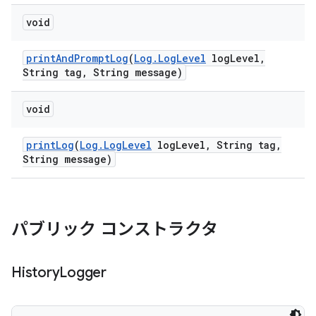
void
print
And
Prompt
Log
(
Log
.
Log
Level
log
Level
,
String tag
,
String message)
void
print
Log
(
Log
.
Log
Level
log
Level
,
String tag
,
String message)
パブリック コンストラクタ
History
Logger