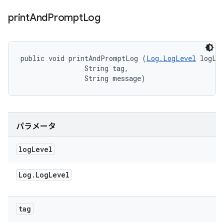
print
And
Prompt
Log
public void printAndPromptLog (
Log.LogLevel
 logLev
                String tag, 

                String message)
パラメータ
log
Level
Log
.
Log
Level
tag