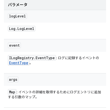
パラメータ
log
Level
Log
.
Log
Level
event
ILog
Registry
.
Event
Type
: ログに記録するイベントの
Event
Type
。
args
Map
: イベントの詳細を取得するためにログエントリに追加
する引数のマップ。