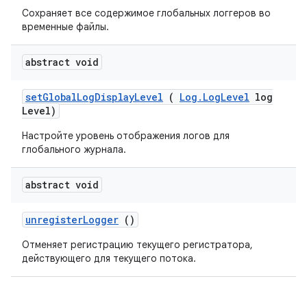
Сохраняет все содержимое глобальных логгеров во
временные файлы.
abstract void
set
Global
Log
Display
Level
(
Log
.
Log
Level
log
Level)
Настройте уровень отображения логов для
глобального журнала.
abstract void
unregister
Logger
()
Отменяет регистрацию текущего регистратора,
действующего для текущего потока.