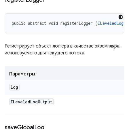
public abstract void registerLogger (
ILeveledLogOu
Регистрирует объект логгера в качестве экземпляра,
используемого для текущего потока.
Параметры
log
ILeveled
Log
Output
save
Global
Log