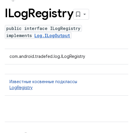
ILog
Registry
public interface ILogRegistry
implements
Log.ILogOutput
com.android.tradefed.log.ILogRegistry
Известные косвенные подклассы
LogRegistry