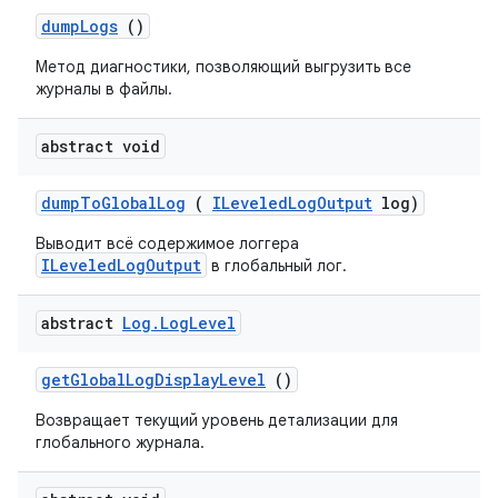
dump
Logs
()
Метод диагностики, позволяющий выгрузить все
журналы в файлы.
abstract void
dump
To
Global
Log
(
ILeveled
Log
Output
log)
Выводит всё содержимое логгера
ILeveledLogOutput
в глобальный лог.
abstract
Log
.
Log
Level
get
Global
Log
Display
Level
()
Возвращает текущий уровень детализации для
глобального журнала.