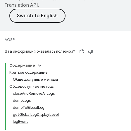
Translation API
.
AOSP
Эта информация оказалась полезной?
Содержание
Краткое содержание
Общедоступные методы
Общедоступные методы
closeAndRemoveAllLogs
dumpLogs
dumpToGlobalLog
getGlobalLogDisplayLevel
logEvent