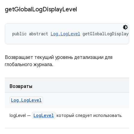
get
Global
Log
Display
Level
public abstract 
Log.LogLevel
 getGlobalLogDisplayLe
Возвращает текущий уровень детализации для
глобального журнала.
Возвраты
Log
.
Log
Level
Log
Level
logLevel —
который следует использовать.