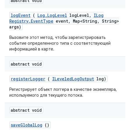
abstract void
log
Event
(
Log
.
Log
Level
log
Level
,
ILog
Registry
.
Event
Type
event
,
Map<String
,
String>
args)
Вызовите этот метод, чтобы зарегистрировать
событие определенного типа с соответствующей
информацией в карте.
abstract void
register
Logger
(
ILeveled
Log
Output
log)
Регистрирует объект логгера в качестве экземпляра,
используемого для текущего потока.
abstract void
save
Global
Log
()