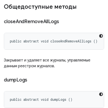
Общедоступные методы
close
And
Remove
All
Logs
public abstract void closeAndRemoveAllLogs ()
Закрывает и удаляет все журналы, управляемые
данным реестром журналов.
dump
Logs
public abstract void dumpLogs ()