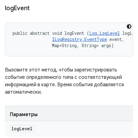
log
Event
public abstract void logEvent (
Log.LogLevel
 logLev
ILogRegistry.EventType
 event, 

                Map<String, String> args)
Вызовите этот метод, чтобы зарегистрировать
событие определенного типа с соответствующей
информацией в карте. Время события добавляется
автоматически.
Параметры
log
Level