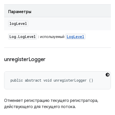
Параметры
log
Level
Log
.
Log
Level
Log
Level
: используемый
unregister
Logger
public abstract void unregisterLogger ()
Отменяет регистрацию текущего регистратора,
действующего для текущего потока.