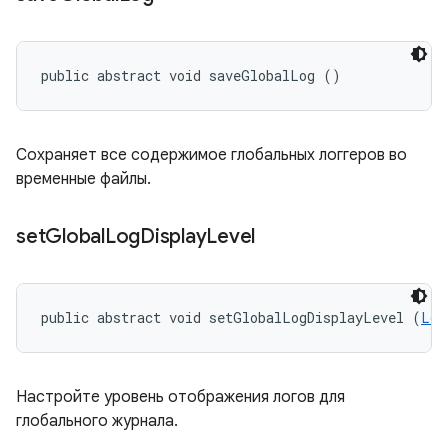
public abstract void saveGlobalLog ()
Сохраняет все содержимое глобальных логгеров во
временные файлы.
set
Global
Log
Display
Level
public abstract void setGlobalLogDisplayLevel (
Log
Настройте уровень отображения логов для
глобального журнала.