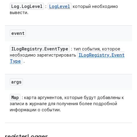
Log
.
Log
Level
Log
Level
:
который необходимо
вывести.
event
ILog
Registry
.
Event
Type
: тип события, которое
ILog
Registry
.
Event
необходимо зарегистрировать
Type
.
args
Map
: карта аргументов, которые будут добавлены к
записи в журнале для получения более подробной
информации о событии.
register
Logger