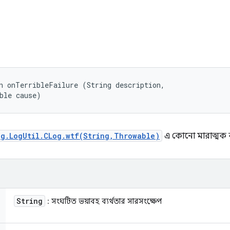
ি
n onTerribleFailure (String description, 

ble cause)
og.LogUtil.CLog.wtf(String,Throwable)
এ কোনো মারাত্মক ব্য
String
: সংঘটিত ভয়াবহ ব্যর্থতার সারসংক্ষেপ