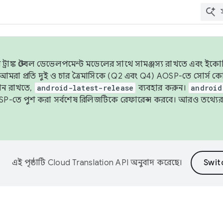
াঙ্ক স্টেবল ডেভেলপমেন্ট মডেলের সাথে সামঞ্জস্য রাখতে এবং ইকোসিস্ট
ে, আমরা প্রতি দুই ও চার ত্রৈমাসিকে (Q2 এবং Q4) AOSP-তে সোর্স
ান রাখতে,
android-latest-release
ব্যবহার করুন।
android
বদা AOSP-তে পুশ করা সর্বশেষ রিলিজটিকে রেফারেন্স করবে। আরও তথ্যের
এই পৃষ্ঠাটি
Cloud Translation API
অনুবাদ করেছে।