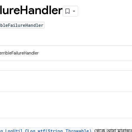
lure
Handler
ibleFailureHandler
rribleFailureHandler
og.LogUtil.CLog.wtf(String,Throwable)
থেকে আসা মারাত্মক