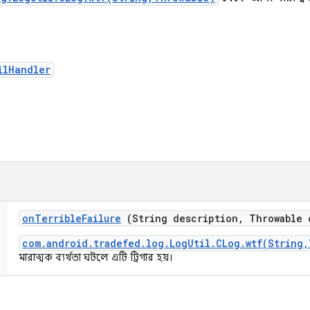
ilHandler
on
Terrible
Failure
(String description
,
Throwable 
com.android.tradefed.log.LogUtil.CLog.wtf(String,
মারাত্মক ব্যর্থতা ঘটলে এটি ট্রিগার হয়।