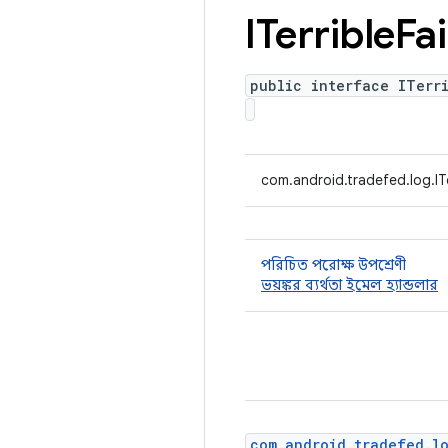
ITerrible
Fai
public interface ITerr
com.android.tradefed.log.ITe
পরিচিত পরোক্ষ উপশ্রেণী
ভয়ঙ্কর ব্যর্থতা ইমেল হ্যান্ডলার
com.android.tradefed.l