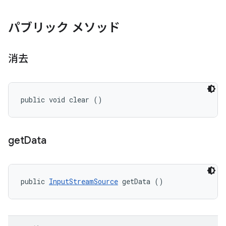
パブリック メソッド
消去
public void clear ()
get
Data
public 
InputStreamSource
 getData ()