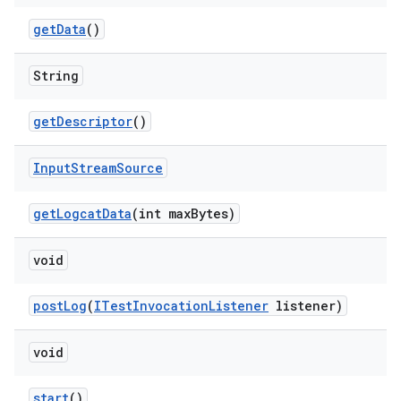
get
Data
()
String
get
Descriptor
()
Input
Stream
Source
get
Logcat
Data
(int max
Bytes)
void
post
Log
(
ITest
Invocation
Listener
listener)
void
start
()