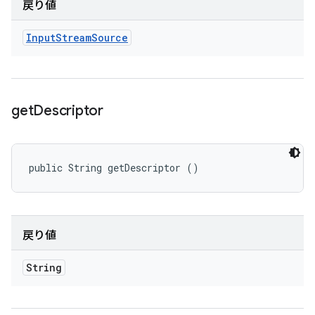
戻り値
Input
Stream
Source
get
Descriptor
public String getDescriptor ()
戻り値
String