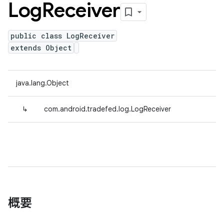
Log
Receiver
public class LogReceiver
extends Object
java.lang.Object
↳
com.android.tradefed.log.LogReceiver
概要