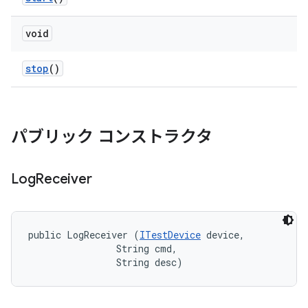
void
stop
()
パブリック コンストラクタ
Log
Receiver
public LogReceiver (
ITestDevice
 device, 

                String cmd, 

                String desc)