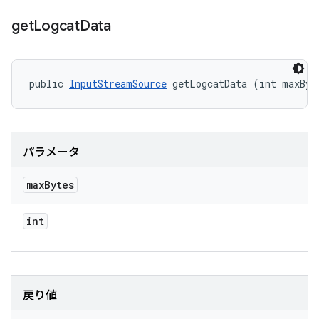
get
Logcat
Data
public 
InputStreamSource
 getLogcatData (int maxByt
パラメータ
max
Bytes
int
戻り値