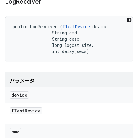
Log
Receiver
public LogReceiver (
ITestDevice
 device, 

                String cmd, 

                String desc, 

                long logcat_size, 

                int delay_secs)
パラメータ
device
ITest
Device
cmd