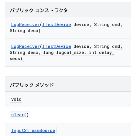
パブリック コンストラクタ
Log
Receiver
(
ITest
Device
device
,
String cmd
,
String desc)
Log
Receiver
(
ITest
Device
device
,
String cmd
,
String desc
,
long logcat
_
size
,
int delay
_
secs)
パブリック メソッド
void
clear
()
Input
Stream
Source