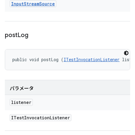
Input
Stream
Source
post
Log
public void postLog (
ITestInvocationListener
 liste
パラメータ
listener
ITest
Invocation
Listener