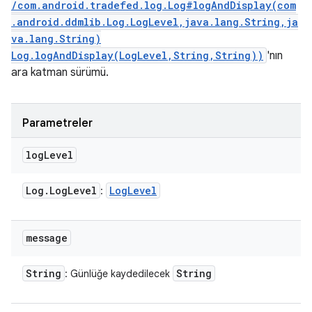
/com.android.tradefed.log.Log#logAndDisplay(com
.android.ddmlib.Log.LogLevel,java.lang.String,ja
va.lang.String)
Log.logAndDisplay(LogLevel,String,String))
'nın
ara katman sürümü.
Parametreler
log
Level
Log
.
Log
Level
Log
Level
:
message
String
String
: Günlüğe kaydedilecek