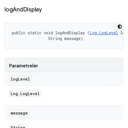
log
And
Display
public static void logAndDisplay (
Log.LogLevel
 log
                String message)
Parametreler
log
Level
Log
.
Log
Level
message
String