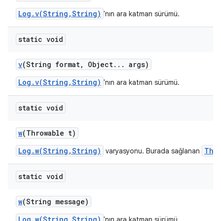
Log.v(String,String)
'nın ara katman sürümü.
static void
v
(String format
,
Object
.
.
.
args)
Log.v(String,String)
'nın ara katman sürümü.
static void
w
(Throwable t)
Log.w(String,String)
Thr
varyasyonu. Burada sağlanan
static void
w
(String message)
Log.w(String,String)
'nın ara katman sürümü.