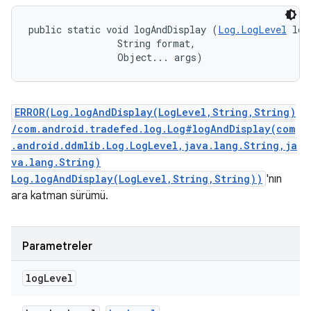
public static void logAndDisplay (
Log.LogLevel
 log
                String format, 

                Object... args)
ERROR(Log.logAndDisplay(LogLevel,String,String)
/com.android.tradefed.log.Log#logAndDisplay(com
.android.ddmlib.Log.LogLevel,java.lang.String,ja
va.lang.String)
Log.logAndDisplay(LogLevel,String,String))
'nın
ara katman sürümü.
Parametreler
log
Level