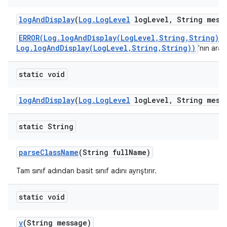
log
And
Display
(
Log
.
Log
Level
log
Level
,
String mess
ERROR(Log.logAndDisplay(LogLevel,String,String)/
Log.logAndDisplay(LogLevel,String,String))
'nın ara
static void
log
And
Display
(
Log
.
Log
Level
log
Level
,
String mess
static String
parse
Class
Name
(String full
Name)
Tam sınıf adından basit sınıf adını ayrıştırır.
static void
v
(String message)