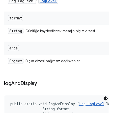
Log
.
Log
Level
Log
Level
:
format
String
: Günlüğe kaydedilecek mesajın biçim dizesi
args
Object
: Biçim dizesi bağımsız değişkenleri
log
And
Display
public static void logAndDisplay (
Log.LogLevel
 log
                String format, 
