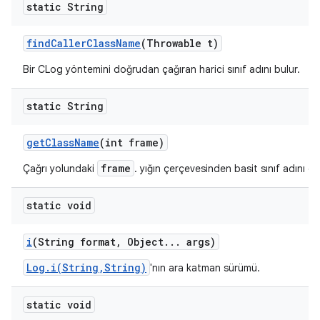
static String
find
Caller
Class
Name
(Throwable t)
Bir CLog yöntemini doğrudan çağıran harici sınıf adını bulur.
static String
get
Class
Name
(int frame)
frame
Çağrı yolundaki
. yığın çerçevesinden basit sınıf adını d
static void
i
(String format
,
Object
.
.
.
args)
Log.i(String,String)
'nın ara katman sürümü.
static void