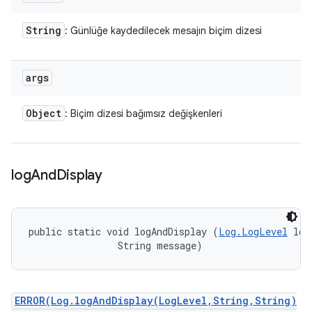
String
: Günlüğe kaydedilecek mesajın biçim dizesi
args
Object
: Biçim dizesi bağımsız değişkenleri
log
And
Display
public static void logAndDisplay (
Log.LogLevel
 log
                String message)
ERROR(Log.logAndDisplay(LogLevel,String,String)