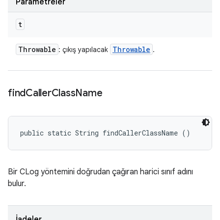
Parametreler
t
Throwable
Throwable
: çıkış yapılacak
.
find
Caller
Class
Name
public static String findCallerClassName ()
Bir CLog yöntemini doğrudan çağıran harici sınıf adını
bulur.
İadeler