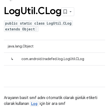
Log
Util
.
CLog
public static class LogUtil.CLog
extends Object
java.lang.Object
↳
com.android.tradefed.log.LogUtil.CLog
Arayanın basit sınıf adını otomatik olarak günlük etiketi
olarak kullanan
Log
için bir ara sınıf