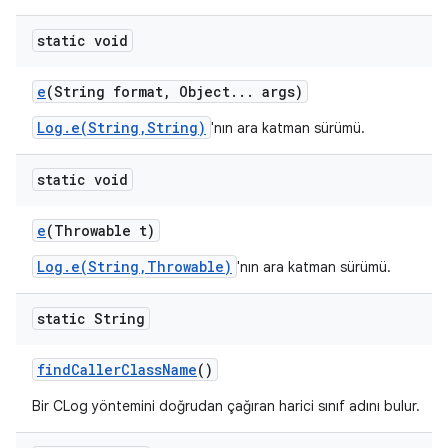
static void
e
(String format
,
Object
.
.
.
args)
Log.e(String,String)
'nın ara katman sürümü.
static void
e
(Throwable t)
Log.e(String,Throwable)
'nın ara katman sürümü.
static String
find
Caller
Class
Name
()
Bir CLog yöntemini doğrudan çağıran harici sınıf adını bulur.