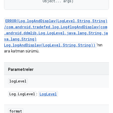
                Object... args)
ERROR(Log.logAndDisplay(LogLevel,String,String)
/com.android.tradefed.log.Log#logAndDisplay(com
.android.ddmlib.Log.LogLevel,java.lang.String,ja
va.lang.String)
Log.logAndDisplay(LogLevel,String,String))
'nın
ara katman sürümü.
Parametreler
log
Level
Log
.
Log
Level
Log
Level
:
format