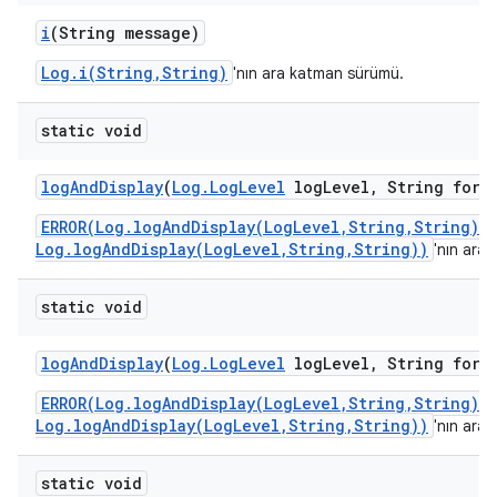
i
(String message)
Log.i(String,String)
'nın ara katman sürümü.
static void
log
And
Display
(
Log
.
Log
Level
log
Level
,
String form
ERROR(Log.logAndDisplay(LogLevel,String,String)/
Log.logAndDisplay(LogLevel,String,String))
'nın ara
static void
log
And
Display
(
Log
.
Log
Level
log
Level
,
String form
ERROR(Log.logAndDisplay(LogLevel,String,String)/
Log.logAndDisplay(LogLevel,String,String))
'nın ara
static void