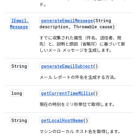
ド。
IEmail
.
generate
Email
Message
(String
Message
description
,
Throwable cause)
すでに収集された属性（件名、送信者、宛
先）と、説明と原因（省略可）に基づいて新
しいメール メッセージを生成します。
String
generate
Email
Subject
()
メール レポートの件名を生成する方法。
long
get
Current
Time
Millis
()
現在の時刻をミリ秒単位で取得します。
String
get
Local
Host
Name
()
マシンのローカル ホスト名を取得します。