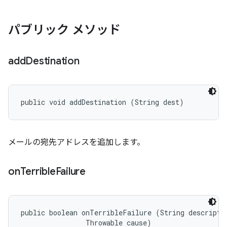
パブリック メソッド
add
Destination
public void addDestination (String dest)
メールの宛先アドレスを追加します。
on
Terrible
Failure
public boolean onTerribleFailure (String descriptio
                Throwable cause)