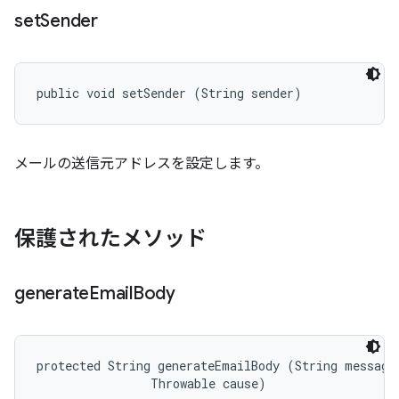
set
Sender
public void setSender (String sender)
メールの送信元アドレスを設定します。
保護されたメソッド
generate
Email
Body
protected String generateEmailBody (String message,
                Throwable cause)