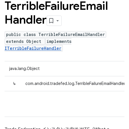
Terrible
Failure
Email
Handler
public class TerribleFailureEmailHandler
extends Object
implements
ITerribleFailureHandler
java.lang.Object
↳
com.android.tradefed.log.TerribleFailureEmailHandler