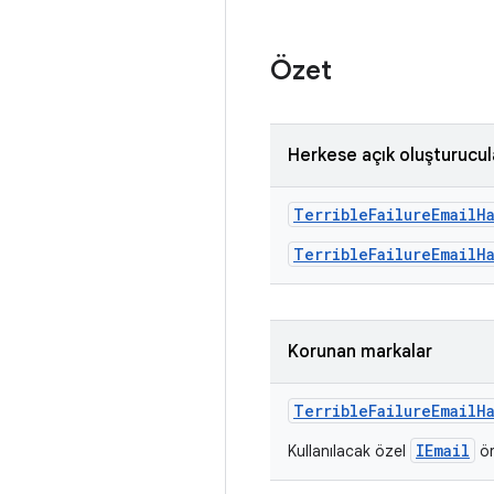
Özet
Herkese açık oluşturucul
Terrible
Failure
Email
H
TerribleFailureEmailH
Korunan markalar
Terrible
Failure
Email
H
IEmail
Kullanılacak özel
ör