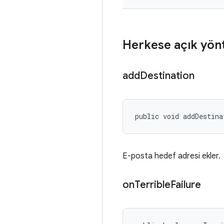
Herkese açık yön
add
Destination
public void addDestina
E-posta hedef adresi ekler.
on
Terrible
Failure