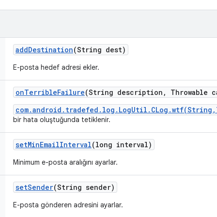
add
Destination
(String dest)
E-posta hedef adresi ekler.
on
Terrible
Failure
(String description
,
Throwable c
com.android.tradefed.log.LogUtil.CLog.wtf(String,
bir hata oluştuğunda tetiklenir.
set
Min
Email
Interval
(long interval)
Minimum e-posta aralığını ayarlar.
set
Sender
(String sender)
E-posta gönderen adresini ayarlar.