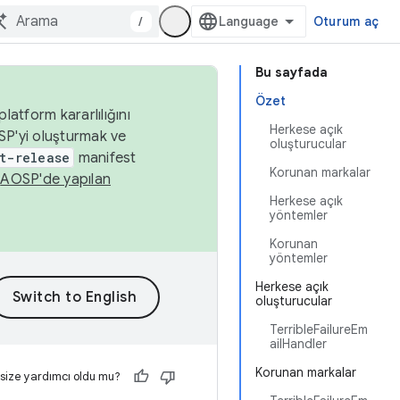
/
Oturum aç
Bu sayfada
Özet
latform kararlılığını
Herkese açık
SP'yi oluşturmak ve
oluşturucular
t-release
manifest
Korunan markalar
n
AOSP'de yapılan
Herkese açık
yöntemler
Korunan
yöntemler
Herkese açık
oluşturucular
TerribleFailureEm
ailHandler
Korunan markalar
 size yardımcı oldu mu?