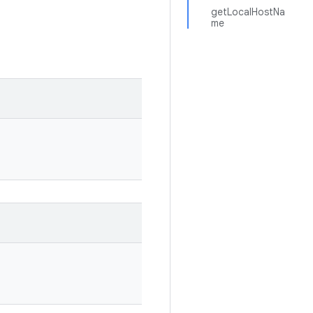
getLocalHostNa
me