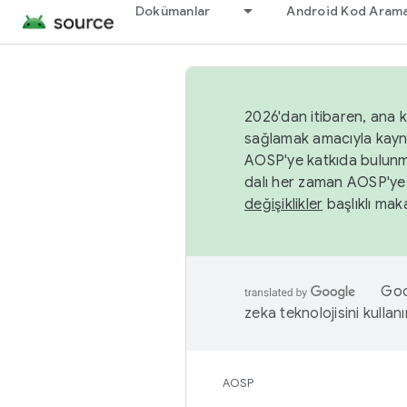
Dokümanlar
Android Kod Arama
2026'dan itibaren, ana k
sağlamak amacıyla kayn
AOSP'ye katkıda bulunm
dalı her zaman AOSP'ye 
değişiklikler
başlıklı maka
Goog
zeka teknolojisini kullanı
AOSP