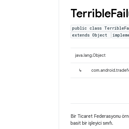
Terrible
Fai
public class TerribleFa
extends Object
implem
java.lang.Object
↳
com.android.tradefe
Bir Ticaret Federasyonu örne
basit bir işleyici sınıfı.