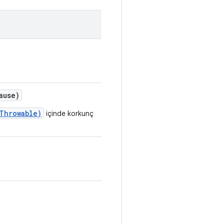
ause)
Throwable)
içinde korkunç