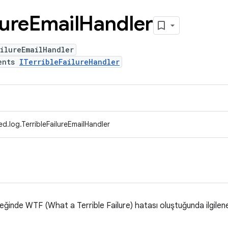
lure
Email
Handler
ilureEmailHandler
ents
ITerribleFailureHandler
d.log.TerribleFailureEmailHandler
ğinde WTF (What a Terrible Failure) hatası oluştuğunda ilgilen