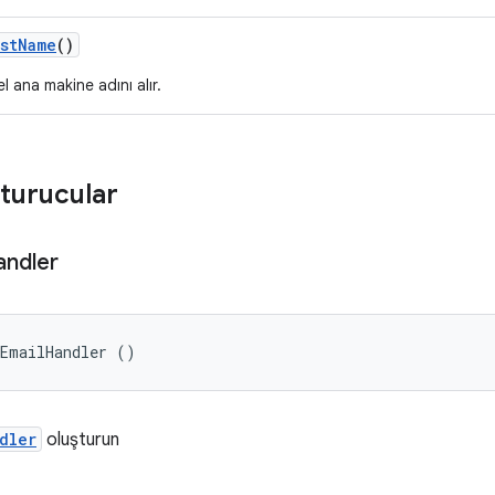
st
Name
()
l ana makine adını alır.
turucular
andler
eEmailHandler ()
dler
oluşturun