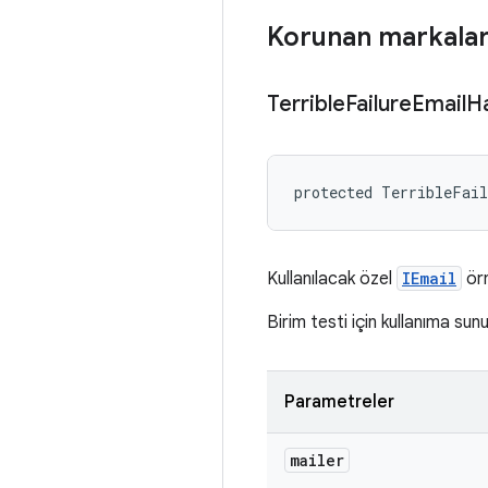
Korunan markala
Terrible
Failure
Email
H
protected TerribleFai
Kullanılacak özel
IEmail
ör
Birim testi için kullanıma sunu
Parametreler
mailer