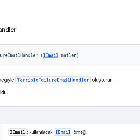
r
andler
lureEmailHandler (
IEmail
 mailer)
neğiyle
TerribleFailureEmailHandler
oluşturun.
ldu.
IEmail
IEmail
: kullanılacak
örneği.