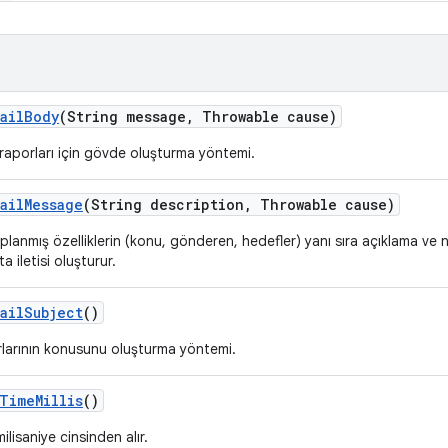
ail
Body
(String message
,
Throwable cause)
aporları için gövde oluşturma yöntemi.
ail
Message
(String description
,
Throwable cause)
planmış özelliklerin (konu, gönderen, hedefler) yanı sıra açıklama ve 
a iletisi oluşturur.
ail
Subject
()
larının konusunu oluşturma yöntemi.
Time
Millis
()
ilisaniye cinsinden alır.