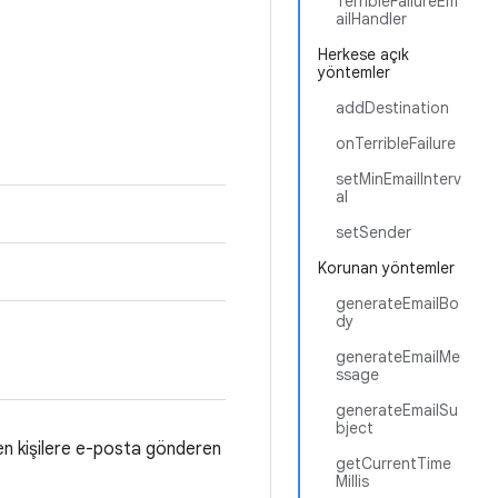
TerribleFailureEm
ailHandler
Herkese açık
yöntemler
addDestination
onTerribleFailure
setMinEmailInterv
al
setSender
Korunan yöntemler
generateEmailBo
dy
generateEmailMe
ssage
generateEmailSu
bject
en kişilere e-posta gönderen
getCurrentTime
Millis