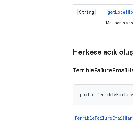
String
get
Local
Ho
Makinenin yere
Herkese açık oluş
Terrible
Failure
Email
H
public TerribleFailur
TerribleFailureEmailHan