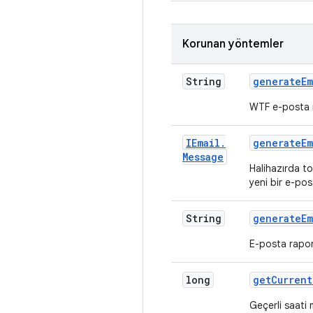
Korunan yöntemler
String
generate
Em
WTF e-posta r
IEmail
.
generate
Em
Message
Halihazırda to
yeni bir e-post
String
generate
Em
E-posta rapor
long
get
Current
Geçerli saati m