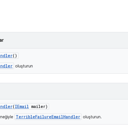
ar
andler
()
andler
oluşturun
andler
(
IEmail
mailer)
TerribleFailureEmailHandler
neğiyle
oluşturun.