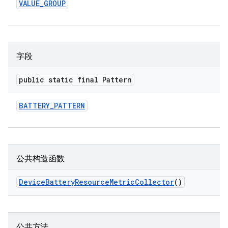
VALUE
_
GROUP
字段
public static final Pattern
BATTERY
_
PATTERN
公共构造函数
Device
Battery
Resource
Metric
Collector
()
公共方法