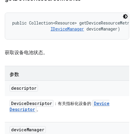
public Collection<Resource> getDeviceResourceMetri
IDeviceManager
 deviceManager)
获取设备电池状态。
参数
descriptor
Device
Descriptor
Device
：有关指标化设备的
Descriptor
。
device
Manager