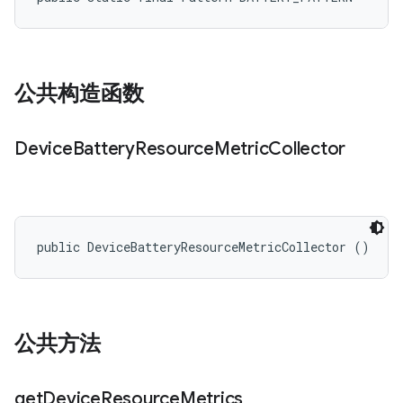
公共构造函数
Device
Battery
Resource
Metric
Collector
public DeviceBatteryResourceMetricCollector ()
公共方法
get
Device
Resource
Metrics