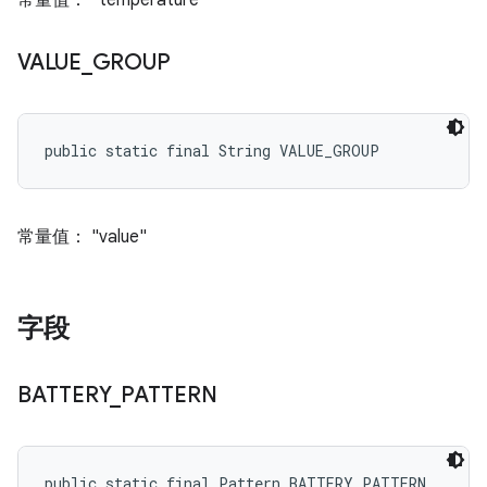
常量值： "temperature"
VALUE
_
GROUP
public static final String VALUE_GROUP
常量值： "value"
字段
BATTERY
_
PATTERN
public static final Pattern BATTERY_PATTERN