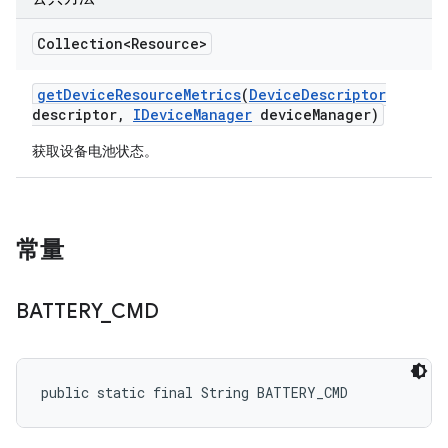
Collection<Resource>
get
Device
Resource
Metrics
(
Device
Descriptor
descriptor
,
IDevice
Manager
device
Manager)
获取设备电池状态。
常量
BATTERY
_
CMD
public static final String BATTERY_CMD