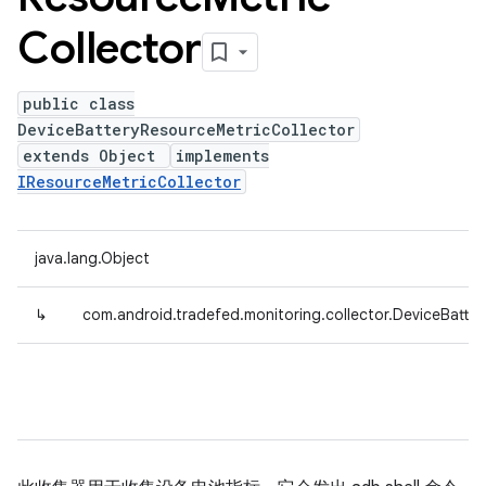
Collector
public class
DeviceBatteryResourceMetricCollector
extends Object
implements
IResourceMetricCollector
java.lang.Object
↳
com.android.tradefed.monitoring.collector.DeviceBatte