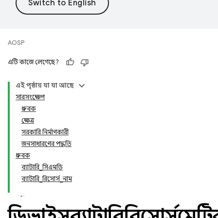
AOSP
এটি কাজে লেগেছে?
এই পৃষ্ঠায় যা যা আছে
সারসংক্ষেপ
ধ্রুবক
ক্ষেত্র
সরকারি নির্মাণকারী
জনসাধারণের পদ্ধতি
ধ্রুবক
ব্যাটারি_সিএমডি
ব্যাটারি_রিসোর্স_নাম
ডিভাইসব্যাটারিরিসোর্সমেট্র