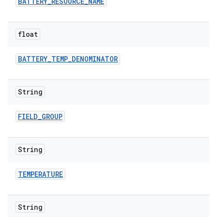
BATTERY
_
RESOURCE
_
NAME
float
BATTERY
_
TEMP
_
DENOMINATOR
String
FIELD
_
GROUP
String
TEMPERATURE
String