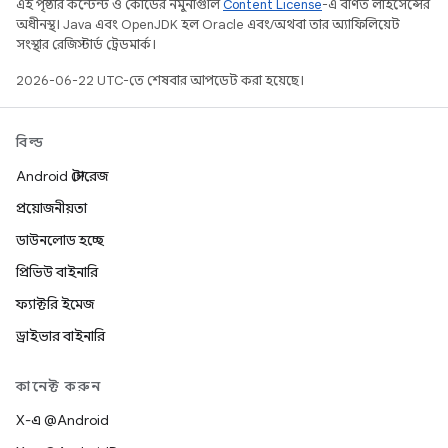
এই পৃষ্ঠার কন্টেন্ট ও কোডের নমুনাগুলি
Content License
-এ বর্ণিত লাইসেন্সের
অধীনস্থ। Java এবং OpenJDK হল Oracle এবং/অথবা তার অ্যাফিলিয়েট
সংস্থার রেজিস্টার্ড ট্রেডমার্ক।
2026-06-22 UTC-তে শেষবার আপডেট করা হয়েছে।
বিল্ড
Android স্টোরেজ
প্রয়োজনীয়তা
ডাউনলোড হচ্ছে
প্রিভিউ বাইনারি
ফ্যাক্টরি ইমেজ
ড্রাইভার বাইনারি
কানেক্ট করুন
X-এ @Android